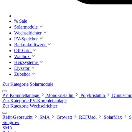
% Sale
Solarmodule
Wechselrichter
PV-Speicher
Balkonkraftwerk
Off-Grid
Wallbox
Heizsysteme
Elysator
Zubehör
Zur Kategorie Solarmodule
PV-Komplettanlage
Monokristallin
Polykristallin
Dünnschic
Zur Kategorie PV-Komplettanlage
Zur Kategorie Wechselrichter
Refit-Gebraucht
SMA
Growatt
REFUsol
SolarMax
S
Sungrow
SMA