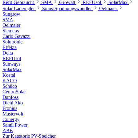
Refit-Gebraucht
SMA
Growatt
REFUsol
SolarMax
Solar Laderegler
Sinus-Spannungswandler
Oelmaier
Sungrow
SMA
Oelmaier
Siemens
Carlo Gavazzi
Solutronic
Effekta
Delta
REFUsol
Sunways
SolarMax
Kostal
KACO
Schüco
CentroSolar
Danfoss
Diehl Ako
Fronius
Mastervolt
Conergy
Samil Power
ABB
Zur Kategorie PV-Speicher