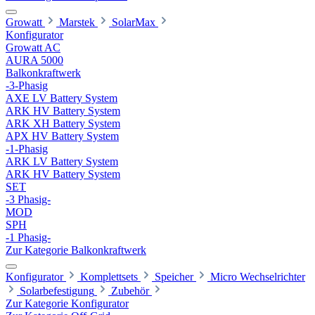
Growatt
Marstek
SolarMax
Konfigurator
Growatt AC
AURA 5000
Balkonkraftwerk
-3-Phasig
AXE LV Battery System
ARK HV Battery System
ARK XH Battery System
APX HV Battery System
-1-Phasig
ARK LV Battery System
ARK HV Battery System
SET
-3 Phasig-
MOD
SPH
-1 Phasig-
Zur Kategorie Balkonkraftwerk
Konfigurator
Komplettsets
Speicher
Micro Wechselrichter
Solarbefestigung
Zubehör
Zur Kategorie Konfigurator