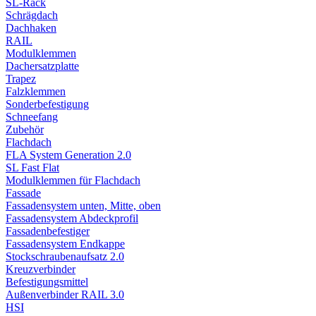
SL-Rack
Schrägdach
Dachhaken
RAIL
Modulklemmen
Dachersatzplatte
Trapez
Falzklemmen
Sonderbefestigung
Schneefang
Zubehör
Flachdach
FLA System Generation 2.0
SL Fast Flat
Modulklemmen für Flachdach
Fassade
Fassadensystem unten, Mitte, oben
Fassadensystem Abdeckprofil
Fassadenbefestiger
Fassadensystem Endkappe
Stockschrauben­aufsatz 2.0
Kreuzverbinder
Befestigungsmittel
Außenverbinder RAIL 3.0
HSI