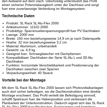
den Aufwand auf dem Dach. Gleichzeitig unterstuetzt das Profil
einen sicheren Potenzialausgleich unter der Dachhaut und sorgt
fuer eine zuverlaessige Verbindung im Montagesystem.
Technische Daten
Produkt: SL Rack SL Alu-Flex 2000
Artikelnummer: 11102-2000
Produkttyp: Sparrenueberspannungsprofil fuer PV Dachhaken
Laenge: 2000 mm
Breite: 150 mm beziehungsweise 14,9 cm je nach Datenquelle
Hoehe: 32 mm beziehungsweise 3,2 cm
Material: Aluminium, unbehandelt
Gewicht: ca. 4,9 kg
Geeignet fuer: Schraegdaecher mit Dachpfannen
Kompatibilitaet: Dachhaken der Serie SL Alu L und 3D Alu
Dachhaken
Funktion: horizontale Verschiebbarkeit und Positionierung der
Dachhaken zwischen zwei Sparren
Verpackungseinheit: 40 Stueck
Vorteile bei der Montage
Mit dem SL Rack SL Alu-Flex 2000 lassen sich Photovoltaikanlagen
auch dort sicher befestigen, wo die Dachkonstruktion eine direkte
Montage erschwert. Das Profil verteilt die Befestigung sinnvoll,
schafft Spielraum fuer die Hakenposition und verbessert die
Planbarkeit der Unterkonstruktion. Dadurch eignet sich das SL Rack
SL Alu-Flex 2000 fuer Neubauten, Sanierungen und komplexe