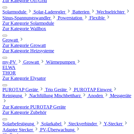
Zur Kategorie Off-Grid
Solarmodule
Solar-Laderegler
Batterien
Wechselrichter
Sinus-Spannungswandler
Powerstation
Flexible
Zur Kategorie Solarmodule
Zur Kategorie Wallbox
Growatt
Zur Kategorie Growatt
Zur Kategorie Heizsysteme
my-PV
Growatt
Wärmepumpen
ELWA
THOR
Zur Kategorie Elysator
PUROTAP Geräte
Trio Geräte
PUROTAP Einweg
Reinigung
Nachfüllung Mischbettharz
Anoden
Messgeräte
Zur Kategorie PUROTAP Geräte
Zur Kategorie Zubehör
Solarbefestigung
Solarkabel
Steckverbinder
Y-Stecker
Adapter Stecker
PV-Überwachung