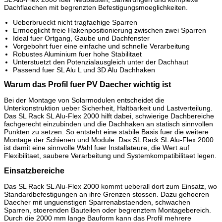
Dachflaechen mit begrenzten Befestigungsmoeglichkeiten.
Ueberbrueckt nicht tragfaehige Sparren
Ermoeglicht freie Hakenpositionierung zwischen zwei Sparren
Ideal fuer Ortgang, Gaube und Dachfenster
Vorgebohrt fuer eine einfache und schnelle Verarbeitung
Robustes Aluminium fuer hohe Stabilitaet
Unterstuetzt den Potenzialausgleich unter der Dachhaut
Passend fuer SL Alu L und 3D Alu Dachhaken
Warum das Profil fuer PV Daecher wichtig ist
Bei der Montage von Solarmodulen entscheidet die
Unterkonstruktion ueber Sicherheit, Haltbarkeit und Lastverteilung.
Das SL Rack SL Alu-Flex 2000 hilft dabei, schwierige Dachbereiche
fachgerecht einzubinden und die Dachhaken an statisch sinnvollen
Punkten zu setzen. So entsteht eine stabile Basis fuer die weitere
Montage der Schienen und Module. Das SL Rack SL Alu-Flex 2000
ist damit eine sinnvolle Wahl fuer Installateure, die Wert auf
Flexibilitaet, saubere Verarbeitung und Systemkompatibilitaet legen.
Einsatzbereiche
Das SL Rack SL Alu-Flex 2000 kommt ueberall dort zum Einsatz, wo
Standardbefestigungen an ihre Grenzen stossen. Dazu gehoeren
Daecher mit unguenstigen Sparrenabstaenden, schwachen
Sparren, stoerenden Bauteilen oder begrenztem Montagebereich.
Durch die 2000 mm lange Bauform kann das Profil mehrere