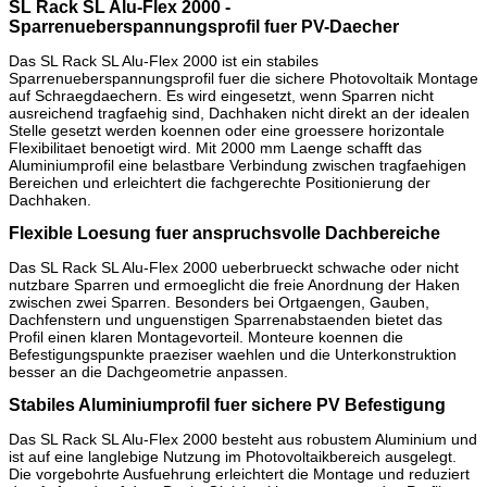
SL Rack SL Alu-Flex 2000 -
Sparrenueberspannungsprofil fuer PV-Daecher
Das SL Rack SL Alu-Flex 2000 ist ein stabiles
Sparrenueberspannungsprofil fuer die sichere Photovoltaik Montage
auf Schraegdaechern. Es wird eingesetzt, wenn Sparren nicht
ausreichend tragfaehig sind, Dachhaken nicht direkt an der idealen
Stelle gesetzt werden koennen oder eine groessere horizontale
Flexibilitaet benoetigt wird. Mit 2000 mm Laenge schafft das
Aluminiumprofil eine belastbare Verbindung zwischen tragfaehigen
Bereichen und erleichtert die fachgerechte Positionierung der
Dachhaken.
Flexible Loesung fuer anspruchsvolle Dachbereiche
Das SL Rack SL Alu-Flex 2000 ueberbrueckt schwache oder nicht
nutzbare Sparren und ermoeglicht die freie Anordnung der Haken
zwischen zwei Sparren. Besonders bei Ortgaengen, Gauben,
Dachfenstern und unguenstigen Sparrenabstaenden bietet das
Profil einen klaren Montagevorteil. Monteure koennen die
Befestigungspunkte praeziser waehlen und die Unterkonstruktion
besser an die Dachgeometrie anpassen.
Stabiles Aluminiumprofil fuer sichere PV Befestigung
Das SL Rack SL Alu-Flex 2000 besteht aus robustem Aluminium und
ist auf eine langlebige Nutzung im Photovoltaikbereich ausgelegt.
Die vorgebohrte Ausfuehrung erleichtert die Montage und reduziert