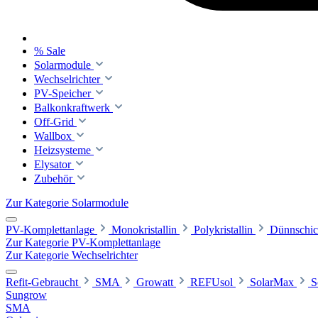
% Sale
Solarmodule
Wechselrichter
PV-Speicher
Balkonkraftwerk
Off-Grid
Wallbox
Heizsysteme
Elysator
Zubehör
Zur Kategorie Solarmodule
PV-Komplettanlage
Monokristallin
Polykristallin
Dünnschic
Zur Kategorie PV-Komplettanlage
Zur Kategorie Wechselrichter
Refit-Gebraucht
SMA
Growatt
REFUsol
SolarMax
S
Sungrow
SMA