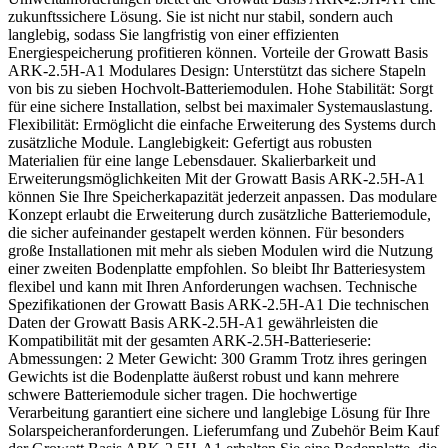
zukunftssichere Lösung. Sie ist nicht nur stabil, sondern auch
langlebig, sodass Sie langfristig von einer effizienten
Energiespeicherung profitieren können. Vorteile der Growatt Basis
ARK-2.5H-A1 Modulares Design: Unterstützt das sichere Stapeln
von bis zu sieben Hochvolt-Batteriemodulen. Hohe Stabilität: Sorgt
für eine sichere Installation, selbst bei maximaler Systemauslastung.
Flexibilität: Ermöglicht die einfache Erweiterung des Systems durch
zusätzliche Module. Langlebigkeit: Gefertigt aus robusten
Materialien für eine lange Lebensdauer. Skalierbarkeit und
Erweiterungsmöglichkeiten Mit der Growatt Basis ARK-2.5H-A1
können Sie Ihre Speicherkapazität jederzeit anpassen. Das modulare
Konzept erlaubt die Erweiterung durch zusätzliche Batteriemodule,
die sicher aufeinander gestapelt werden können. Für besonders
große Installationen mit mehr als sieben Modulen wird die Nutzung
einer zweiten Bodenplatte empfohlen. So bleibt Ihr Batteriesystem
flexibel und kann mit Ihren Anforderungen wachsen. Technische
Spezifikationen der Growatt Basis ARK-2.5H-A1 Die technischen
Daten der Growatt Basis ARK-2.5H-A1 gewährleisten die
Kompatibilität mit der gesamten ARK-2.5H-Batterieserie:
Abmessungen: 2 Meter Gewicht: 300 Gramm Trotz ihres geringen
Gewichts ist die Bodenplatte äußerst robust und kann mehrere
schwere Batteriemodule sicher tragen. Die hochwertige
Verarbeitung garantiert eine sichere und langlebige Lösung für Ihre
Solarspeicheranforderungen. Lieferumfang und Zubehör Beim Kauf