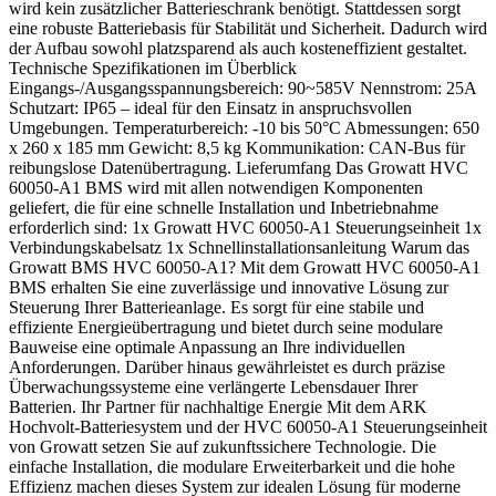
wird kein zusätzlicher Batterieschrank benötigt. Stattdessen sorgt
eine robuste Batteriebasis für Stabilität und Sicherheit. Dadurch wird
der Aufbau sowohl platzsparend als auch kosteneffizient gestaltet.
Technische Spezifikationen im Überblick
Eingangs-/Ausgangsspannungsbereich: 90~585V Nennstrom: 25A
Schutzart: IP65 – ideal für den Einsatz in anspruchsvollen
Umgebungen. Temperaturbereich: -10 bis 50°C Abmessungen: 650
x 260 x 185 mm Gewicht: 8,5 kg Kommunikation: CAN-Bus für
reibungslose Datenübertragung. Lieferumfang Das Growatt HVC
60050-A1 BMS wird mit allen notwendigen Komponenten
geliefert, die für eine schnelle Installation und Inbetriebnahme
erforderlich sind: 1x Growatt HVC 60050-A1 Steuerungseinheit 1x
Verbindungskabelsatz 1x Schnellinstallationsanleitung Warum das
Growatt BMS HVC 60050-A1? Mit dem Growatt HVC 60050-A1
BMS erhalten Sie eine zuverlässige und innovative Lösung zur
Steuerung Ihrer Batterieanlage. Es sorgt für eine stabile und
effiziente Energieübertragung und bietet durch seine modulare
Bauweise eine optimale Anpassung an Ihre individuellen
Anforderungen. Darüber hinaus gewährleistet es durch präzise
Überwachungssysteme eine verlängerte Lebensdauer Ihrer
Batterien. Ihr Partner für nachhaltige Energie Mit dem ARK
Hochvolt-Batteriesystem und der HVC 60050-A1 Steuerungseinheit
von Growatt setzen Sie auf zukunftssichere Technologie. Die
einfache Installation, die modulare Erweiterbarkeit und die hohe
Effizienz machen dieses System zur idealen Lösung für moderne