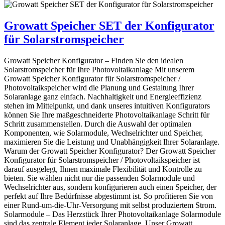
Growatt Speicher SET der Konfigurator
für Solarstromspeicher
Growatt Speicher Konfigurator – Finden Sie den idealen
Solarstromspeicher für Ihre Photovoltaikanlage Mit unserem
Growatt Speicher Konfigurator für Solarstromspeicher /
Photovoltaikspeicher wird die Planung und Gestaltung Ihrer
Solaranlage ganz einfach. Nachhaltigkeit und Energieeffizienz
stehen im Mittelpunkt, und dank unseres intuitiven Konfigurators
können Sie Ihre maßgeschneiderte Photovoltaikanlage Schritt für
Schritt zusammenstellen. Durch die Auswahl der optimalen
Komponenten, wie Solarmodule, Wechselrichter und Speicher,
maximieren Sie die Leistung und Unabhängigkeit Ihrer Solaranlage.
Warum der Growatt Speicher Konfigurator? Der Growatt Speicher
Konfigurator für Solarstromspeicher / Photovoltaikspeicher ist
darauf ausgelegt, Ihnen maximale Flexibilität und Kontrolle zu
bieten. Sie wählen nicht nur die passenden Solarmodule und
Wechselrichter aus, sondern konfigurieren auch einen Speicher, der
perfekt auf Ihre Bedürfnisse abgestimmt ist. So profitieren Sie von
einer Rund-um-die-Uhr-Versorgung mit selbst produziertem Strom.
Solarmodule – Das Herzstück Ihrer Photovoltaikanlage Solarmodule
sind das zentrale Element jeder Solaranlage. Unser Growatt