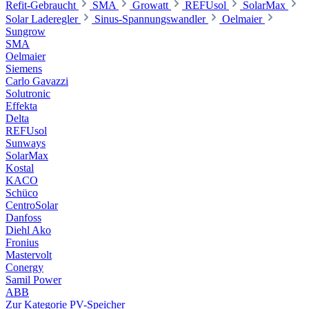
Refit-Gebraucht
SMA
Growatt
REFUsol
SolarMax
Solar Laderegler
Sinus-Spannungswandler
Oelmaier
Sungrow
SMA
Oelmaier
Siemens
Carlo Gavazzi
Solutronic
Effekta
Delta
REFUsol
Sunways
SolarMax
Kostal
KACO
Schüco
CentroSolar
Danfoss
Diehl Ako
Fronius
Mastervolt
Conergy
Samil Power
ABB
Zur Kategorie PV-Speicher