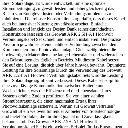
Ihrer Solaranlage. Es wurde entwickelt, um eine optimale
Stromübertragung zu gewährleisten und dabei gleichzeitig das
Risiko von Energieverlusten oder Verbindungsproblemen zu
minimieren. Die robuste Konstruktion sorgt dafür, dass dieses Kabel
auch bei intensiver Nutzung zuverlässig arbeitet. Einfache
Installation und langlebiges Design Dank seiner durchdachten
Konstruktion lässt sich das Growatt ARK 2.5H-A1 Hochvolt
Verbindungskabel Set schnell und einfach installieren. Die präzise
Passform gewährleistet eine nahtlose Verbindung zwischen den
Komponenten Ihrer Photovoltaikanlage. Gleichzeitig bieten die
hochwertigen Materialien eine lange Lebensdauer und widerstehen
den Belastungen des täglichen Betriebs. Mit diesem Kabel setzen
Sie auf eine Lösung, die sich über Jahre hinweg bewährt. Optimierte
Leistung für Ihre Solaranlage Durch die Verwendung des Growatt
ARK 2.5H-A1 Hochvolt Verbindungskabel Sets wird die Leistung
Ihrer Solaranlage signifikant verbessert. Dieses Kabelset sorgt für
eine zuverlässige Kommunikation zwischen Batterie und
Wechselrichter, was die Effizienz und die Lebensdauer Ihres
Systems erhöht. Zudem profitieren Sie von einer stabilen
Stromübertragung, die einen maximalen Ertrag Ihrer
Photovoltaikanlage sicherstellt. Warum auf Growatt vertrauen?
Growatt ist ein weltweit führender Anbieter von Solartechnologie
und bietet Produkte, die für ihre Qualität und Zuverlässigkeit
bekannt sind. Das Growatt ARK 2.5H-A1 Hochvolt
Verbindungskabel Set ist ein weiteres Beispiel für das Engagement