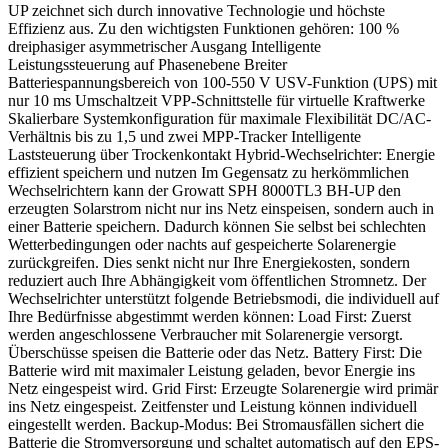
UP zeichnet sich durch innovative Technologie und höchste
Effizienz aus. Zu den wichtigsten Funktionen gehören: 100 %
dreiphasiger asymmetrischer Ausgang Intelligente
Leistungssteuerung auf Phasenebene Breiter
Batteriespannungsbereich von 100-550 V USV-Funktion (UPS) mit
nur 10 ms Umschaltzeit VPP-Schnittstelle für virtuelle Kraftwerke
Skalierbare Systemkonfiguration für maximale Flexibilität DC/AC-
Verhältnis bis zu 1,5 und zwei MPP-Tracker Intelligente
Laststeuerung über Trockenkontakt Hybrid-Wechselrichter: Energie
effizient speichern und nutzen Im Gegensatz zu herkömmlichen
Wechselrichtern kann der Growatt SPH 8000TL3 BH-UP den
erzeugten Solarstrom nicht nur ins Netz einspeisen, sondern auch in
einer Batterie speichern. Dadurch können Sie selbst bei schlechten
Wetterbedingungen oder nachts auf gespeicherte Solarenergie
zurückgreifen. Dies senkt nicht nur Ihre Energiekosten, sondern
reduziert auch Ihre Abhängigkeit vom öffentlichen Stromnetz. Der
Wechselrichter unterstützt folgende Betriebsmodi, die individuell auf
Ihre Bedürfnisse abgestimmt werden können: Load First: Zuerst
werden angeschlossene Verbraucher mit Solarenergie versorgt.
Überschüsse speisen die Batterie oder das Netz. Battery First: Die
Batterie wird mit maximaler Leistung geladen, bevor Energie ins
Netz eingespeist wird. Grid First: Erzeugte Solarenergie wird primär
ins Netz eingespeist. Zeitfenster und Leistung können individuell
eingestellt werden. Backup-Modus: Bei Stromausfällen sichert die
Batterie die Stromversorgung und schaltet automatisch auf den EPS-