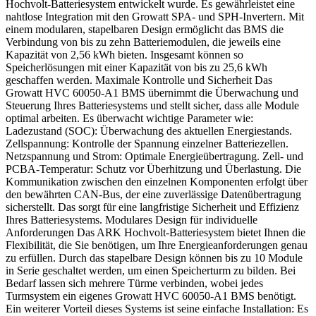
Hochvolt-Batteriesystem entwickelt wurde. Es gewährleistet eine
nahtlose Integration mit den Growatt SPA- und SPH-Invertern. Mit
einem modularen, stapelbaren Design ermöglicht das BMS die
Verbindung von bis zu zehn Batteriemodulen, die jeweils eine
Kapazität von 2,56 kWh bieten. Insgesamt können so
Speicherlösungen mit einer Kapazität von bis zu 25,6 kWh
geschaffen werden. Maximale Kontrolle und Sicherheit Das
Growatt HVC 60050-A1 BMS übernimmt die Überwachung und
Steuerung Ihres Batteriesystems und stellt sicher, dass alle Module
optimal arbeiten. Es überwacht wichtige Parameter wie:
Ladezustand (SOC): Überwachung des aktuellen Energiestands.
Zellspannung: Kontrolle der Spannung einzelner Batteriezellen.
Netzspannung und Strom: Optimale Energieübertragung. Zell- und
PCBA-Temperatur: Schutz vor Überhitzung und Überlastung. Die
Kommunikation zwischen den einzelnen Komponenten erfolgt über
den bewährten CAN-Bus, der eine zuverlässige Datenübertragung
sicherstellt. Das sorgt für eine langfristige Sicherheit und Effizienz
Ihres Batteriesystems. Modulares Design für individuelle
Anforderungen Das ARK Hochvolt-Batteriesystem bietet Ihnen die
Flexibilität, die Sie benötigen, um Ihre Energieanforderungen genau
zu erfüllen. Durch das stapelbare Design können bis zu 10 Module
in Serie geschaltet werden, um einen Speicherturm zu bilden. Bei
Bedarf lassen sich mehrere Türme verbinden, wobei jedes
Turmsystem ein eigenes Growatt HVC 60050-A1 BMS benötigt.
Ein weiterer Vorteil dieses Systems ist seine einfache Installation: Es