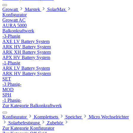
Growatt
Marstek
SolarMax
Konfigurator
Growatt AC
AURA 5000
Balkonkraftwerk
-3-Phasig
AXE LV Battery System
ARK HV Battery System
ARK XH Battery System
APX HV Battery System
-1-Phasig
ARK LV Battery System
ARK HV Battery System
SET
-3 Phasig-
MOD
SPH
-1 Phasig-
Zur Kategorie Balkonkraftwerk
Konfigurator
Komplettsets
Speicher
Micro Wechselrichter
Solarbefestigung
Zubehör
Zur Kategorie Konfigurator