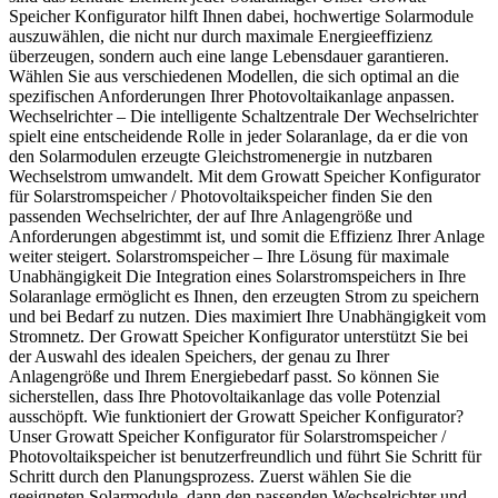
Speicher Konfigurator hilft Ihnen dabei, hochwertige Solarmodule
auszuwählen, die nicht nur durch maximale Energieeffizienz
überzeugen, sondern auch eine lange Lebensdauer garantieren.
Wählen Sie aus verschiedenen Modellen, die sich optimal an die
spezifischen Anforderungen Ihrer Photovoltaikanlage anpassen.
Wechselrichter – Die intelligente Schaltzentrale Der Wechselrichter
spielt eine entscheidende Rolle in jeder Solaranlage, da er die von
den Solarmodulen erzeugte Gleichstromenergie in nutzbaren
Wechselstrom umwandelt. Mit dem Growatt Speicher Konfigurator
für Solarstromspeicher / Photovoltaikspeicher finden Sie den
passenden Wechselrichter, der auf Ihre Anlagengröße und
Anforderungen abgestimmt ist, und somit die Effizienz Ihrer Anlage
weiter steigert. Solarstromspeicher – Ihre Lösung für maximale
Unabhängigkeit Die Integration eines Solarstromspeichers in Ihre
Solaranlage ermöglicht es Ihnen, den erzeugten Strom zu speichern
und bei Bedarf zu nutzen. Dies maximiert Ihre Unabhängigkeit vom
Stromnetz. Der Growatt Speicher Konfigurator unterstützt Sie bei
der Auswahl des idealen Speichers, der genau zu Ihrer
Anlagengröße und Ihrem Energiebedarf passt. So können Sie
sicherstellen, dass Ihre Photovoltaikanlage das volle Potenzial
ausschöpft. Wie funktioniert der Growatt Speicher Konfigurator?
Unser Growatt Speicher Konfigurator für Solarstromspeicher /
Photovoltaikspeicher ist benutzerfreundlich und führt Sie Schritt für
Schritt durch den Planungsprozess. Zuerst wählen Sie die
geeigneten Solarmodule, dann den passenden Wechselrichter und