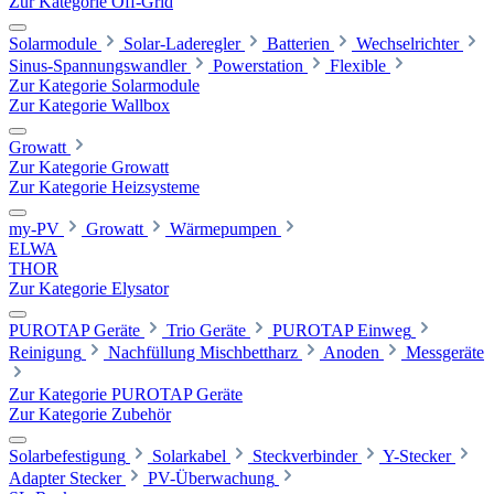
Zur Kategorie Off-Grid
Solarmodule
Solar-Laderegler
Batterien
Wechselrichter
Sinus-Spannungswandler
Powerstation
Flexible
Zur Kategorie Solarmodule
Zur Kategorie Wallbox
Growatt
Zur Kategorie Growatt
Zur Kategorie Heizsysteme
my-PV
Growatt
Wärmepumpen
ELWA
THOR
Zur Kategorie Elysator
PUROTAP Geräte
Trio Geräte
PUROTAP Einweg
Reinigung
Nachfüllung Mischbettharz
Anoden
Messgeräte
Zur Kategorie PUROTAP Geräte
Zur Kategorie Zubehör
Solarbefestigung
Solarkabel
Steckverbinder
Y-Stecker
Adapter Stecker
PV-Überwachung