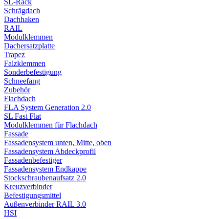
SL-Rack
Schrägdach
Dachhaken
RAIL
Modulklemmen
Dachersatzplatte
Trapez
Falzklemmen
Sonderbefestigung
Schneefang
Zubehör
Flachdach
FLA System Generation 2.0
SL Fast Flat
Modulklemmen für Flachdach
Fassade
Fassadensystem unten, Mitte, oben
Fassadensystem Abdeckprofil
Fassadenbefestiger
Fassadensystem Endkappe
Stockschrauben­aufsatz 2.0
Kreuzverbinder
Befestigungsmittel
Außenverbinder RAIL 3.0
HSI