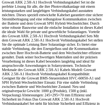
Growatt ARK 2.5H-A1 Hochvolt Verbindungskabel Set ist die
perfekte Lösung für alle, die ihre Photovoltaikanlage mit einem
leistungsstarken und langlebigen Verbindungskabel ausstatten
möchten. Dieses speziell entwickelte Kabelset garantiert eine sichere
Stromübertragung und eine reibungslose Kommunikation zwischen
der Batterie und dem Growatt SPH Hybrid-Wechselrichter. Durch
seine robuste Bauweise und die einfache Installation ist dieses Kabel
die ideale Wahl für private und gewerbliche Solaranlagen. Vorteile
des Growatt ARK 2.5H-A1 Hochvolt Verbindungskabel Sets Mit
dem Growatt ARK 2.5H-A1 Hochvolt Verbindungskabel Set stellen
Sie die optimale Leistung Ihrer Solaranlage sicher. Es bietet eine
stabile Verbindung, die den Energiefluss und die Kommunikation
zwischen Ihrer Hochvolt-Batterie und dem Wechselrichter effizient
gestaltet. Dank seiner hochwertigen Materialien und der präzisen
Verarbeitung ist dieses Kabel besonders langlebig und ideal für
anspruchsvolle Anwendungen in Solarsystemen. Technische
Merkmale des Growatt ARK 2.5H-A1 Kabels Modell: Growatt
ARK 2.5H-A1 Hochvolt Verbindungskabel Kompatibilität:
Geeignet für die Growatt BMS-Steuereinheit HVC-60050-A1 und
SPH Hybrid-Wechselrichter Einsatz: Für eine stabile Verbindung
zwischen Batterie und Wechselrichter Zustand: Neu und
originalverpackt Gewicht: 1000 g (Produkt), 1500 g (inkl.
Verpackung) Abmessungen: 245×295×70 mm Effizienz und
Sicherheit im Fokus Das Growatt ARK 2.5H-A1 Hochvolt
Verbindungskabel Set steht für höchste Sicherheit und Effizienz in