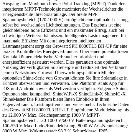
Ausgang um. Maximum Power Point Tracking (MPPT) Dank der
integrierten MPPT-Technologie maximiert der Wechselrichter die
Energieausbeute Ihrer Solaranlage. Der breite MPPT-
Spannungsbereich (120-1000 V) ermöglicht eine optimale Leistung,
selbst bei wechselnden Lichtbedingungen. Das Ergebnis ist eine
gleichbleibend hohe Effizienz und ein maximaler Ertrag, auch bei
schwierigen Wetterverhältnissen. Intelligentes Lastmanagement für
maximale Effizienz Mit dem integrierten intelligenten
Lastmanagement sorgt der Growatt SPH 8000TL3 BH-UP für eine
präzise Kontrolle des Energieverbrauchs. Über einen potentialfreien
Kontakt können elektrische Verbraucher priorisiert und
energieeffizient gesteuert werden. Dies garantiert eine optimale
Nutzung der verfügbaren Solarenergie und reduziert den Verbrauch
teuren Netzstroms. Growatt Überwachungsplattform Mit der
optionalen Shine-Serie von Growatt können Sie Ihre Solaranlage in
Echtzeit überwachen und verwalten. Die Plattform ist als App für
iOS und Android sowie als Webversion verfügbar. Folgende Shine-
Optionen sind kompatibel: ShineWiFi-X ShineLink-X Shine4G-X
ShineMaster Die Plattform bietet Ihnen Einblicke in Ihren
Eigenverbrauch, Leistungstrends und vieles mehr. Technische Daten
des Growatt SPH 8000TL3 BH-UP Empfohlene Modulleistung: bis
zu 12.000 W Max. Gleichspannung: 1000 V MPPT-
Spannungsbereich: 120-1000 V/600 V Batteriespannungsbereich:
100-550 V Max. Lade-/Entladeleistung: 8000 W AC-Nennleistung:
8000 W Max. Wirkungsgrad: 98,2 % Schutzklasse: IP65