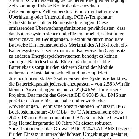
Stromfluss: Sicherstellung der sicheren Energieübertragung.
Zellspannung: Präzise Kontrolle der einzelnen
Zellspannungen. Zelltemperatur: Schutz der Batterie vor
Überhitzung oder Unterkühlung. PCBA-Temperatur:
Sicherstellung stabiler Betriebsbedingungen. Diese
umfassenden Überwachungsfunktionen gewährleisten, dass
das Batteriesystem sicher und effizient arbeitet, selbst unter
anspruchsvollen Bedingungen. Flexibilität durch modulare
Bauweise Ein herausragendes Merkmal des ARK-Hochvolt-
Batteriesystems ist seine modulare Bauweise. Im Gegensatz
zu anderen Energiespeichersystemen benötigt es keinen
sperrigen Batterieschrank. Eine einfache und stabile
Batteriebasis sorgt für den sicheren Stand der Module,
während die Installation schnell und unkompliziert
durchzuführen ist. Die Skalierbarkeit des Systems erlaubt es,
die Batteriekapazität jederzeit anzupassen – von 2,56 kWh für
kleinere Anwendungen bis hin zu 25,64 kWh für größere
Projekte. Das macht das Growatt BDC 95045-A1 BMS zur
perfekten Lösung für Haushalte und gewerbliche
Anwendungen. Technische Spezifikationen Schutzart: IP65
Betriebstemperatur: -10°C bis +50°C Abmessungen: 650 x
260 x 185 mm Kommunikation: CAN-Schnittstelle Gewicht:
8 kg Herstellergarantie: 10 Jahre Mit diesen robusten
Spezifikationen ist das Growatt BDC 95045-A1 BMS bestens
für den Einsatz in unterschiedlichsten Umgebungen geeignet,