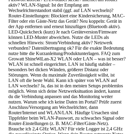
aktiv? WLAN-Signal: Ist der Empfang am
Wechselrichterstandort stabil (ggf. auf LAN wechseln)?
Router-Einstellungen: Blockiert eine Kindersicherung, MAC-
Filter oder ein Gäste-Netz das Gerät? Neu koppeln: Gerät in
der App entfernen und erneut hinzufügen (Bluetooth aktiv).
LED-Quickcheck (kurz) Je nach Geräteversion/Firmware
können LED-Muster abweichen. Nutze die LEDs als
schnellen Hinweis: Strom/Verbindung aktiv? Netzwerk
verbunden? Datenübertragung ok? Für die exakte Bedeutung
nutze bitte die Kurzanleitung/Produktunterlagen. FAQ zum
Growatt ShineWiLan-X2 WLAN oder LAN – was ist besser?
WLAN ist schnell eingerichtet. LAN ist häufig stabiler –
besonders bei dicken Wänden, größerer Distanz oder
Störungen. Wenn du maximale Zuverlässigkeit willst, ist
LAN oft die beste Wahl. Kann ich später von WLAN auf
LAN wechseln? Ja, das ist in den meisten Setups problemlos
möglich. Wenn sich deine Netzwerksituation ändert, kannst
du die Verbindung anpassen und das Monitoring weiter
nutzen. Warum sehe ich keine Daten im Portal? Prüfe zuerst
Anschluss/Versorgung am Wechselrichter, dann
Router/Internet und WLAN/LAN. Häufige Ursachen sind
Tippfehler beim WLAN-Passwort, zu schwaches Signal oder
Router-Einstellungen (z. B. MAC-Filter/Gäste-Netz).
Brauche ich 2,4 GHz WLAN? Für viele Logger ist 2,4 GHz