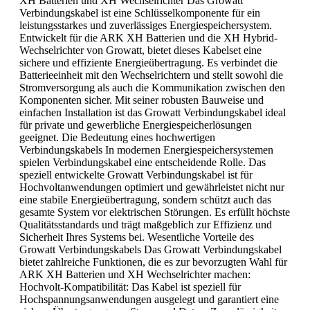
XH Batterien und XH Wechselrichter Das Growatt
Verbindungskabel ist eine Schlüsselkomponente für ein
leistungsstarkes und zuverlässiges Energiespeichersystem.
Entwickelt für die ARK XH Batterien und die XH Hybrid-
Wechselrichter von Growatt, bietet dieses Kabelset eine
sichere und effiziente Energieübertragung. Es verbindet die
Batterieeinheit mit den Wechselrichtern und stellt sowohl die
Stromversorgung als auch die Kommunikation zwischen den
Komponenten sicher. Mit seiner robusten Bauweise und
einfachen Installation ist das Growatt Verbindungskabel ideal
für private und gewerbliche Energiespeicherlösungen
geeignet. Die Bedeutung eines hochwertigen
Verbindungskabels In modernen Energiespeichersystemen
spielen Verbindungskabel eine entscheidende Rolle. Das
speziell entwickelte Growatt Verbindungskabel ist für
Hochvoltanwendungen optimiert und gewährleistet nicht nur
eine stabile Energieübertragung, sondern schützt auch das
gesamte System vor elektrischen Störungen. Es erfüllt höchste
Qualitätsstandards und trägt maßgeblich zur Effizienz und
Sicherheit Ihres Systems bei. Wesentliche Vorteile des
Growatt Verbindungskabels Das Growatt Verbindungskabel
bietet zahlreiche Funktionen, die es zur bevorzugten Wahl für
ARK XH Batterien und XH Wechselrichter machen:
Hochvolt-Kompatibilität: Das Kabel ist speziell für
Hochspannungsanwendungen ausgelegt und garantiert eine