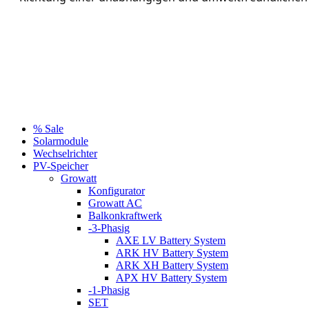
% Sale
Solarmodule
Wechselrichter
PV-Speicher
Growatt
Konfigurator
Growatt AC
Balkonkraftwerk
-3-Phasig
AXE LV Battery System
ARK HV Battery System
ARK XH Battery System
APX HV Battery System
-1-Phasig
SET