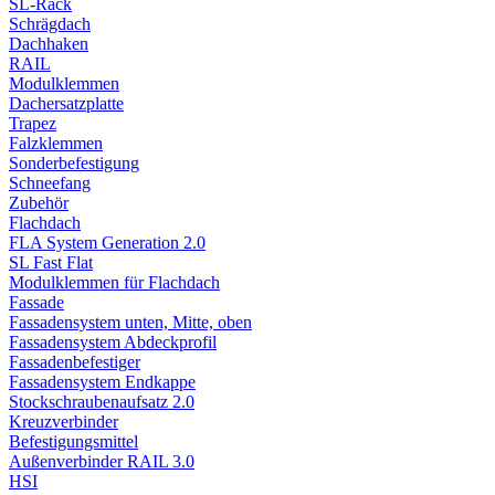
SL-Rack
Schrägdach
Dachhaken
RAIL
Modulklemmen
Dachersatzplatte
Trapez
Falzklemmen
Sonderbefestigung
Schneefang
Zubehör
Flachdach
FLA System Generation 2.0
SL Fast Flat
Modulklemmen für Flachdach
Fassade
Fassadensystem unten, Mitte, oben
Fassadensystem Abdeckprofil
Fassadenbefestiger
Fassadensystem Endkappe
Stockschrauben­aufsatz 2.0
Kreuzverbinder
Befestigungsmittel
Außenverbinder RAIL 3.0
HSI