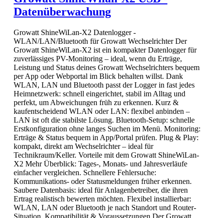
Datenüberwachung
Growatt ShineWiLan-X2 Datenlogger -
WLAN/LAN/Bluetooth für Growatt Wechselrichter Der
Growatt ShineWiLan-X2 ist ein kompakter Datenlogger für
zuverlässiges PV-Monitoring – ideal, wenn du Erträge,
Leistung und Status deines Growatt Wechselrichters bequem
per App oder Webportal im Blick behalten willst. Dank
WLAN, LAN und Bluetooth passt der Logger in fast jedes
Heimnetzwerk: schnell eingerichtet, stabil im Alltag und
perfekt, um Abweichungen früh zu erkennen. Kurz &
kaufentscheidend WLAN oder LAN: flexibel anbinden –
LAN ist oft die stabilste Lösung. Bluetooth-Setup: schnelle
Erstkonfiguration ohne langes Suchen im Menü. Monitoring:
Erträge & Status bequem in App/Portal prüfen. Plug & Play:
kompakt, direkt am Wechselrichter – ideal für
Technikraum/Keller. Vorteile mit dem Growatt ShineWiLan-
X2 Mehr Überblick: Tages-, Monats- und Jahresverläufe
einfacher vergleichen. Schnellere Fehlersuche:
Kommunikations- oder Statusmeldungen früher erkennen.
Saubere Datenbasis: ideal für Anlagenbetreiber, die ihren
Ertrag realistisch bewerten möchten. Flexibel installierbar:
WLAN, LAN oder Bluetooth je nach Standort und Router-
Situation. Kompatibilität & Voraussetzungen Der Growatt