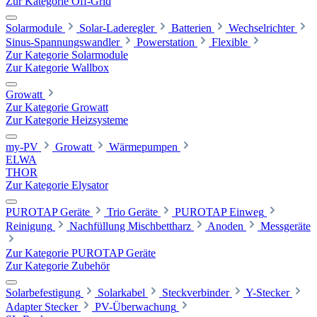
Zur Kategorie Off-Grid
Solarmodule
Solar-Laderegler
Batterien
Wechselrichter
Sinus-Spannungswandler
Powerstation
Flexible
Zur Kategorie Solarmodule
Zur Kategorie Wallbox
Growatt
Zur Kategorie Growatt
Zur Kategorie Heizsysteme
my-PV
Growatt
Wärmepumpen
ELWA
THOR
Zur Kategorie Elysator
PUROTAP Geräte
Trio Geräte
PUROTAP Einweg
Reinigung
Nachfüllung Mischbettharz
Anoden
Messgeräte
Zur Kategorie PUROTAP Geräte
Zur Kategorie Zubehör
Solarbefestigung
Solarkabel
Steckverbinder
Y-Stecker
Adapter Stecker
PV-Überwachung