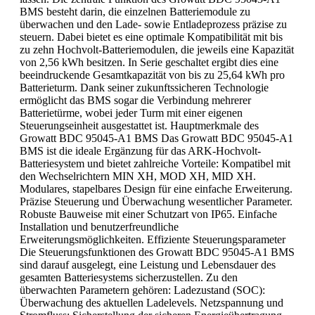
BMS besteht darin, die einzelnen Batteriemodule zu
überwachen und den Lade- sowie Entladeprozess präzise zu
steuern. Dabei bietet es eine optimale Kompatibilität mit bis
zu zehn Hochvolt-Batteriemodulen, die jeweils eine Kapazität
von 2,56 kWh besitzen. In Serie geschaltet ergibt dies eine
beeindruckende Gesamtkapazität von bis zu 25,64 kWh pro
Batterieturm. Dank seiner zukunftssicheren Technologie
ermöglicht das BMS sogar die Verbindung mehrerer
Batterietürme, wobei jeder Turm mit einer eigenen
Steuerungseinheit ausgestattet ist. Hauptmerkmale des
Growatt BDC 95045-A1 BMS Das Growatt BDC 95045-A1
BMS ist die ideale Ergänzung für das ARK-Hochvolt-
Batteriesystem und bietet zahlreiche Vorteile: Kompatibel mit
den Wechselrichtern MIN XH, MOD XH, MID XH.
Modulares, stapelbares Design für eine einfache Erweiterung.
Präzise Steuerung und Überwachung wesentlicher Parameter.
Robuste Bauweise mit einer Schutzart von IP65. Einfache
Installation und benutzerfreundliche
Erweiterungsmöglichkeiten. Effiziente Steuerungsparameter
Die Steuerungsfunktionen des Growatt BDC 95045-A1 BMS
sind darauf ausgelegt, eine Leistung und Lebensdauer des
gesamten Batteriesystems sicherzustellen. Zu den
überwachten Parametern gehören: Ladezustand (SOC):
Überwachung des aktuellen Ladelevels. Netzspannung und