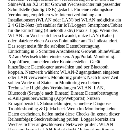
ShineWiLan-X2 ist für Growatt Wechselrichter mit passender
Schnittstelle (häufig USB) gedacht. Für eine reibungslose
Verbindung empfehlen wir: Internetverbindung am
Installationsort (WLAN oder LAN) bei WLAN möglichst ein
2,4 GHz-Netz (oft stabiler für IoT/Logger) Smartphone/Tablet
für die Einrichtung (Bluetooth aktiv) Praxis-Tipp: Wenn das
WLAN am Wechselrichter schwankt, nutze LAN (Kabel)
oder platziere einen Access Point näher am Technikstandort.
Das sorgt meist für die stabilste Datenübertragung.
Einrichtung in 5 Schritten Anschließen: Growatt ShineWiLan-
X2 am Wechselrichter einstecken. App/Portal: Monitoring-
App öffnen, anmelden oder Konto erstellen. Gerät
hinzufügen: Datenlogger auswählen und per Bluetooth
koppeln. Netzwerk wählen: WLAN-Zugangsdaten eingeben
oder LAN verwenden. Monitoring prüfen: Nach kurzer Zeit
sollten Werte und Status im Monitoring erscheinen.
Technische Highlights Verbindungen WLAN, LAN,
Bluetooth (Setup/je nach Einsatz) Einsatz Datenübertragung
& Anlagenüberwachung (App/Webportal) Nutzen
Ertragsübersicht, Statusmeldungen, schnellere Diagnose
Troubleshooting & Quickcheck Wenn im Monitoring keine
Daten erscheinen, helfen meist diese Checks (in genau dieser
Reihenfolge): Steckverbindung prüfen: Logger korrekt am
Wechselrichter angeschlossen? Netzwerk prüfen: WLAN-
Passwort korrekt / LAN-Kabel steckt / Internet am Router