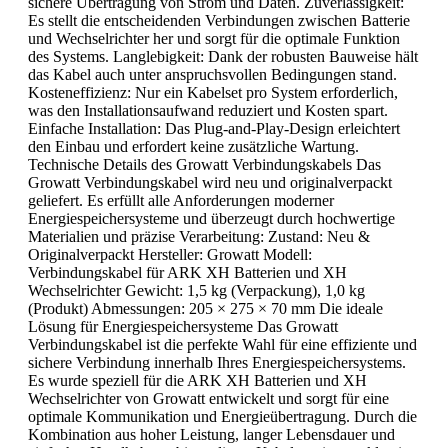
sichere Übertragung von Strom und Daten. Zuverlässigkeit:
Es stellt die entscheidenden Verbindungen zwischen Batterie
und Wechselrichter her und sorgt für die optimale Funktion
des Systems. Langlebigkeit: Dank der robusten Bauweise hält
das Kabel auch unter anspruchsvollen Bedingungen stand.
Kosteneffizienz: Nur ein Kabelset pro System erforderlich,
was den Installationsaufwand reduziert und Kosten spart.
Einfache Installation: Das Plug-and-Play-Design erleichtert
den Einbau und erfordert keine zusätzliche Wartung.
Technische Details des Growatt Verbindungskabels Das
Growatt Verbindungskabel wird neu und originalverpackt
geliefert. Es erfüllt alle Anforderungen moderner
Energiespeichersysteme und überzeugt durch hochwertige
Materialien und präzise Verarbeitung: Zustand: Neu &
Originalverpackt Hersteller: Growatt Modell:
Verbindungskabel für ARK XH Batterien und XH
Wechselrichter Gewicht: 1,5 kg (Verpackung), 1,0 kg
(Produkt) Abmessungen: 205 × 275 × 70 mm Die ideale
Lösung für Energiespeichersysteme Das Growatt
Verbindungskabel ist die perfekte Wahl für eine effiziente und
sichere Verbindung innerhalb Ihres Energiespeichersystems.
Es wurde speziell für die ARK XH Batterien und XH
Wechselrichter von Growatt entwickelt und sorgt für eine
optimale Kommunikation und Energieübertragung. Durch die
Kombination aus hoher Leistung, langer Lebensdauer und