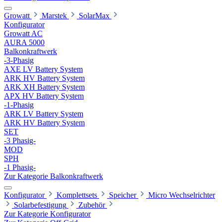
Growatt
Marstek
SolarMax
Konfigurator
Growatt AC
AURA 5000
Balkonkraftwerk
-3-Phasig
AXE LV Battery System
ARK HV Battery System
ARK XH Battery System
APX HV Battery System
-1-Phasig
ARK LV Battery System
ARK HV Battery System
SET
-3 Phasig-
MOD
SPH
-1 Phasig-
Zur Kategorie Balkonkraftwerk
Konfigurator
Komplettsets
Speicher
Micro Wechselrichter
Solarbefestigung
Zubehör
Zur Kategorie Konfigurator