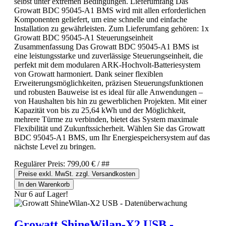
selbst unter extremen Bedingungen. Lieferumfang Das
Growatt BDC 95045-A1 BMS wird mit allen erforderlichen
Komponenten geliefert, um eine schnelle und einfache
Installation zu gewährleisten. Zum Lieferumfang gehören: 1x
Growatt BDC 95045-A1 Steuerungseinheit
Zusammenfassung Das Growatt BDC 95045-A1 BMS ist
eine leistungsstarke und zuverlässige Steuerungseinheit, die
perfekt mit dem modularen ARK-Hochvolt-Batteriesystem
von Growatt harmoniert. Dank seiner flexiblen
Erweiterungsmöglichkeiten, präzisen Steuerungsfunktionen
und robusten Bauweise ist es ideal für alle Anwendungen –
von Haushalten bis hin zu gewerblichen Projekten. Mit einer
Kapazität von bis zu 25,64 kWh und der Möglichkeit,
mehrere Türme zu verbinden, bietet das System maximale
Flexibilität und Zukunftssicherheit. Wählen Sie das Growatt
BDC 95045-A1 BMS, um Ihr Energiespeichersystem auf das
nächste Level zu bringen.
Regulärer Preis:
799,00 €
/ ##
Preise exkl. MwSt. zzgl. Versandkosten
In den Warenkorb
Nur 6 auf Lager!
Growatt ShineWilan-X2 USB -