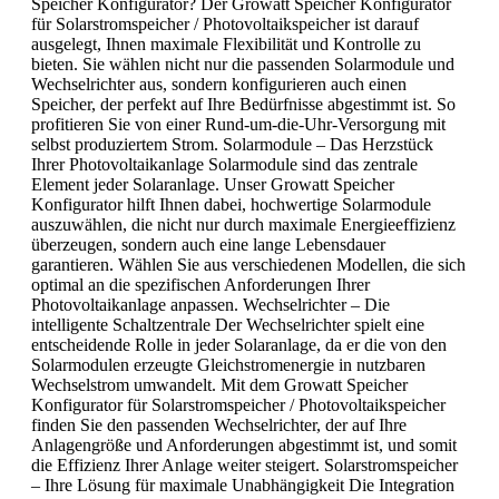
Speicher Konfigurator? Der Growatt Speicher Konfigurator
für Solarstromspeicher / Photovoltaikspeicher ist darauf
ausgelegt, Ihnen maximale Flexibilität und Kontrolle zu
bieten. Sie wählen nicht nur die passenden Solarmodule und
Wechselrichter aus, sondern konfigurieren auch einen
Speicher, der perfekt auf Ihre Bedürfnisse abgestimmt ist. So
profitieren Sie von einer Rund-um-die-Uhr-Versorgung mit
selbst produziertem Strom. Solarmodule – Das Herzstück
Ihrer Photovoltaikanlage Solarmodule sind das zentrale
Element jeder Solaranlage. Unser Growatt Speicher
Konfigurator hilft Ihnen dabei, hochwertige Solarmodule
auszuwählen, die nicht nur durch maximale Energieeffizienz
überzeugen, sondern auch eine lange Lebensdauer
garantieren. Wählen Sie aus verschiedenen Modellen, die sich
optimal an die spezifischen Anforderungen Ihrer
Photovoltaikanlage anpassen. Wechselrichter – Die
intelligente Schaltzentrale Der Wechselrichter spielt eine
entscheidende Rolle in jeder Solaranlage, da er die von den
Solarmodulen erzeugte Gleichstromenergie in nutzbaren
Wechselstrom umwandelt. Mit dem Growatt Speicher
Konfigurator für Solarstromspeicher / Photovoltaikspeicher
finden Sie den passenden Wechselrichter, der auf Ihre
Anlagengröße und Anforderungen abgestimmt ist, und somit
die Effizienz Ihrer Anlage weiter steigert. Solarstromspeicher
– Ihre Lösung für maximale Unabhängigkeit Die Integration