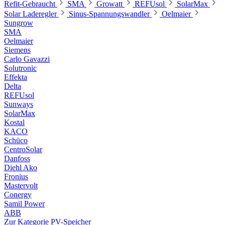
Refit-Gebraucht
SMA
Growatt
REFUsol
SolarMax
Solar Laderegler
Sinus-Spannungswandler
Oelmaier
Sungrow
SMA
Oelmaier
Siemens
Carlo Gavazzi
Solutronic
Effekta
Delta
REFUsol
Sunways
SolarMax
Kostal
KACO
Schüco
CentroSolar
Danfoss
Diehl Ako
Fronius
Mastervolt
Conergy
Samil Power
ABB
Zur Kategorie PV-Speicher