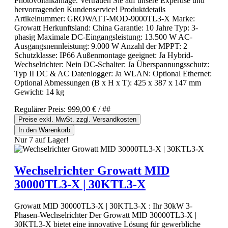
Photovoltaikanlage. Vertrauen Sie auf unsere Expertise und
hervorragenden Kundenservice! Produktdetails
Artikelnummer: GROWATT-MOD-9000TL3-X Marke:
Growatt Herkunftsland: China Garantie: 10 Jahre Typ: 3-
phasig Maximale DC-Eingangsleistung: 13.500 W AC-
Ausgangsnennleistung: 9.000 W Anzahl der MPPT: 2
Schutzklasse: IP66 Außenmontage geeignet: Ja Hybrid-
Wechselrichter: Nein DC-Schalter: Ja Überspannungsschutz:
Typ II DC & AC Datenlogger: Ja WLAN: Optional Ethernet:
Optional Abmessungen (B x H x T): 425 x 387 x 147 mm
Gewicht: 14 kg
Regulärer Preis:
999,00 €
/ ##
Preise exkl. MwSt. zzgl. Versandkosten
In den Warenkorb
Nur 7 auf Lager!
Wechselrichter Growatt MID
30000TL3-X | 30KTL3-X
Growatt MID 30000TL3-X | 30KTL3-X : Ihr 30kW 3-
Phasen-Wechselrichter Der Growatt MID 30000TL3-X |
30KTL3-X bietet eine innovative Lösung für gewerbliche