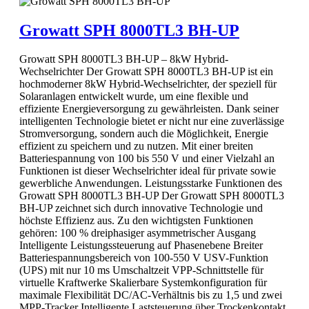
Growatt SPH 8000TL3 BH-UP
Growatt SPH 8000TL3 BH-UP – 8kW Hybrid-
Wechselrichter Der Growatt SPH 8000TL3 BH-UP ist ein
hochmoderner 8kW Hybrid-Wechselrichter, der speziell für
Solaranlagen entwickelt wurde, um eine flexible und
effiziente Energieversorgung zu gewährleisten. Dank seiner
intelligenten Technologie bietet er nicht nur eine zuverlässige
Stromversorgung, sondern auch die Möglichkeit, Energie
effizient zu speichern und zu nutzen. Mit einer breiten
Batteriespannung von 100 bis 550 V und einer Vielzahl an
Funktionen ist dieser Wechselrichter ideal für private sowie
gewerbliche Anwendungen. Leistungsstarke Funktionen des
Growatt SPH 8000TL3 BH-UP Der Growatt SPH 8000TL3
BH-UP zeichnet sich durch innovative Technologie und
höchste Effizienz aus. Zu den wichtigsten Funktionen
gehören: 100 % dreiphasiger asymmetrischer Ausgang
Intelligente Leistungssteuerung auf Phasenebene Breiter
Batteriespannungsbereich von 100-550 V USV-Funktion
(UPS) mit nur 10 ms Umschaltzeit VPP-Schnittstelle für
virtuelle Kraftwerke Skalierbare Systemkonfiguration für
maximale Flexibilität DC/AC-Verhältnis bis zu 1,5 und zwei
MPP-Tracker Intelligente Laststeuerung über Trockenkontakt