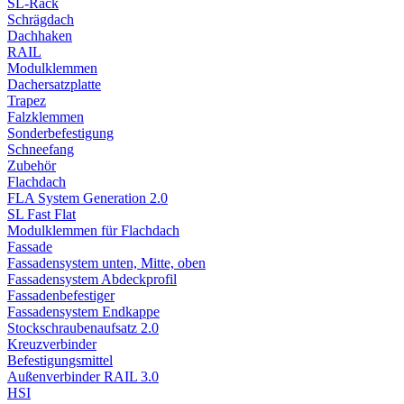
SL-Rack
Schrägdach
Dachhaken
RAIL
Modulklemmen
Dachersatzplatte
Trapez
Falzklemmen
Sonderbefestigung
Schneefang
Zubehör
Flachdach
FLA System Generation 2.0
SL Fast Flat
Modulklemmen für Flachdach
Fassade
Fassadensystem unten, Mitte, oben
Fassadensystem Abdeckprofil
Fassadenbefestiger
Fassadensystem Endkappe
Stockschrauben­aufsatz 2.0
Kreuzverbinder
Befestigungsmittel
Außenverbinder RAIL 3.0
HSI