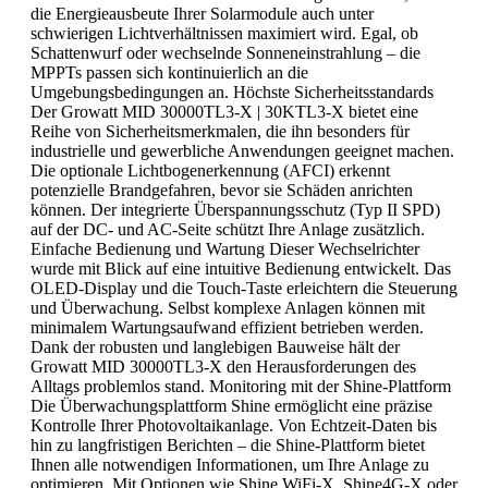
die Energieausbeute Ihrer Solarmodule auch unter
schwierigen Lichtverhältnissen maximiert wird. Egal, ob
Schattenwurf oder wechselnde Sonneneinstrahlung – die
MPPTs passen sich kontinuierlich an die
Umgebungsbedingungen an. Höchste Sicherheitsstandards
Der Growatt MID 30000TL3-X | 30KTL3-X bietet eine
Reihe von Sicherheitsmerkmalen, die ihn besonders für
industrielle und gewerbliche Anwendungen geeignet machen.
Die optionale Lichtbogenerkennung (AFCI) erkennt
potenzielle Brandgefahren, bevor sie Schäden anrichten
können. Der integrierte Überspannungsschutz (Typ II SPD)
auf der DC- und AC-Seite schützt Ihre Anlage zusätzlich.
Einfache Bedienung und Wartung Dieser Wechselrichter
wurde mit Blick auf eine intuitive Bedienung entwickelt. Das
OLED-Display und die Touch-Taste erleichtern die Steuerung
und Überwachung. Selbst komplexe Anlagen können mit
minimalem Wartungsaufwand effizient betrieben werden.
Dank der robusten und langlebigen Bauweise hält der
Growatt MID 30000TL3-X den Herausforderungen des
Alltags problemlos stand. Monitoring mit der Shine-Plattform
Die Überwachungsplattform Shine ermöglicht eine präzise
Kontrolle Ihrer Photovoltaikanlage. Von Echtzeit-Daten bis
hin zu langfristigen Berichten – die Shine-Plattform bietet
Ihnen alle notwendigen Informationen, um Ihre Anlage zu
optimieren. Mit Optionen wie Shine WiFi-X, Shine4G-X oder