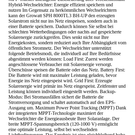
Hybrid-Wechselrichter: Energie effizient speichern und
nutzen Im Gegensatz zu herkömmlichen Wechselrichtern
kann der Growatt SPH 8000TL3 BH-UP den erzeugten
Solarstrom nicht nur ins Netz einspeisen, sondern auch in
einer Batterie speichern. Dadurch können Sie selbst bei
schlechten Wetterbedingungen oder nachts auf gespeicherte
Solarenergie zurückgreifen. Dies senkt nicht nur Ihre
Energiekosten, sondern reduziert auch Ihre Abhängigkeit vom
öffentlichen Stromnetz. Der Wechselrichter unterstützt
folgende Betriebsmodi, die individuell auf Ihre Bedürfnisse
abgestimmt werden können: Load First: Zuerst werden
angeschlossene Verbraucher mit Solarenergie versorgt.
Überschüsse speisen die Batterie oder das Netz. Battery First:
Die Batterie wird mit maximaler Leistung geladen, bevor
Energie ins Netz eingespeist wird. Grid First: Erzeugte
Solarenergie wird primär ins Netz eingespeist. Zeitfenster und
Leistung können individuell eingestellt werden. Backup-
Modus: Bei Stromausfällen sichert die Batterie die
Stromversorgung und schaltet automatisch auf den EPS-
Ausgang um. Maximum Power Point Tracking (MPPT) Dank
der integrierten MPPT-Technologie maximiert der
Wechselrichter die Energieausbeute Ihrer Solaranlage. Der
breite MPPT-Spannungsbereich (120-1000 V) ermöglicht
eine optimale Leistung, selbst bei wechselnden
Lichtbedingungen. Das Ergebnis ist eine gleichbleibend hohe