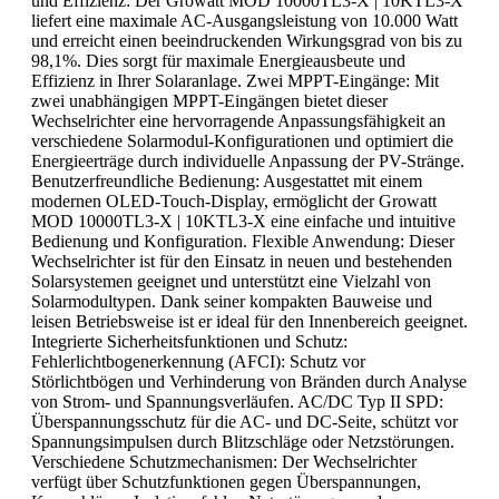
und Effizienz: Der Growatt MOD 10000TL3-X | 10KTL3-X
liefert eine maximale AC-Ausgangsleistung von 10.000 Watt
und erreicht einen beeindruckenden Wirkungsgrad von bis zu
98,1%. Dies sorgt für maximale Energieausbeute und
Effizienz in Ihrer Solaranlage. Zwei MPPT-Eingänge: Mit
zwei unabhängigen MPPT-Eingängen bietet dieser
Wechselrichter eine hervorragende Anpassungsfähigkeit an
verschiedene Solarmodul-Konfigurationen und optimiert die
Energieerträge durch individuelle Anpassung der PV-Stränge.
Benutzerfreundliche Bedienung: Ausgestattet mit einem
modernen OLED-Touch-Display, ermöglicht der Growatt
MOD 10000TL3-X | 10KTL3-X eine einfache und intuitive
Bedienung und Konfiguration. Flexible Anwendung: Dieser
Wechselrichter ist für den Einsatz in neuen und bestehenden
Solarsystemen geeignet und unterstützt eine Vielzahl von
Solarmodultypen. Dank seiner kompakten Bauweise und
leisen Betriebsweise ist er ideal für den Innenbereich geeignet.
Integrierte Sicherheitsfunktionen und Schutz:
Fehlerlichtbogenerkennung (AFCI): Schutz vor
Störlichtbögen und Verhinderung von Bränden durch Analyse
von Strom- und Spannungsverläufen. AC/DC Typ II SPD:
Überspannungsschutz für die AC- und DC-Seite, schützt vor
Spannungsimpulsen durch Blitzschläge oder Netzstörungen.
Verschiedene Schutzmechanismen: Der Wechselrichter
verfügt über Schutzfunktionen gegen Überspannungen,