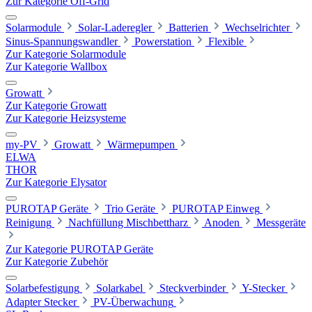
Zur Kategorie Off-Grid
Solarmodule
Solar-Laderegler
Batterien
Wechselrichter
Sinus-Spannungswandler
Powerstation
Flexible
Zur Kategorie Solarmodule
Zur Kategorie Wallbox
Growatt
Zur Kategorie Growatt
Zur Kategorie Heizsysteme
my-PV
Growatt
Wärmepumpen
ELWA
THOR
Zur Kategorie Elysator
PUROTAP Geräte
Trio Geräte
PUROTAP Einweg
Reinigung
Nachfüllung Mischbettharz
Anoden
Messgeräte
Zur Kategorie PUROTAP Geräte
Zur Kategorie Zubehör
Solarbefestigung
Solarkabel
Steckverbinder
Y-Stecker
Adapter Stecker
PV-Überwachung