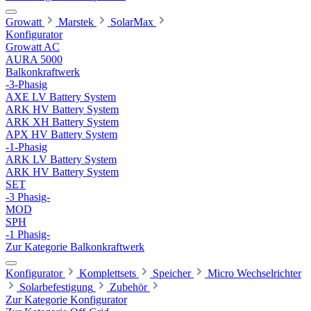
Growatt
Marstek
SolarMax
Konfigurator
Growatt AC
AURA 5000
Balkonkraftwerk
-3-Phasig
AXE LV Battery System
ARK HV Battery System
ARK XH Battery System
APX HV Battery System
-1-Phasig
ARK LV Battery System
ARK HV Battery System
SET
-3 Phasig-
MOD
SPH
-1 Phasig-
Zur Kategorie Balkonkraftwerk
Konfigurator
Komplettsets
Speicher
Micro Wechselrichter
Solarbefestigung
Zubehör
Zur Kategorie Konfigurator