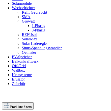
Solarmodule
Wechselrichter
Refit-Gebraucht
SMA
Growatt
1-Phasig
3-Phasig
REFUsol
SolarMax
Solar Laderegler
Sinus-Spannungswandler
Oelmaier
PV-Speicher
Balkonkraftwerk
Off-Grid
Wallbox
Heizsysteme
Elysator
Zubehör
Produkte filtern