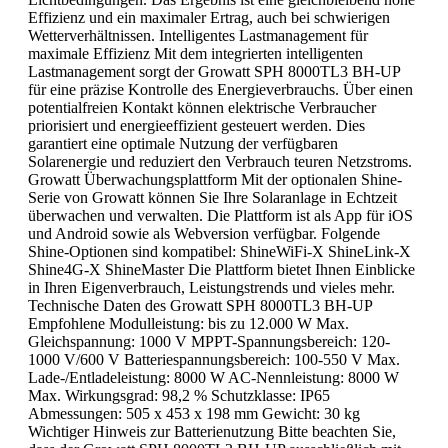
Effizienz und ein maximaler Ertrag, auch bei schwierigen
Wetterverhältnissen. Intelligentes Lastmanagement für
maximale Effizienz Mit dem integrierten intelligenten
Lastmanagement sorgt der Growatt SPH 8000TL3 BH-UP
für eine präzise Kontrolle des Energieverbrauchs. Über einen
potentialfreien Kontakt können elektrische Verbraucher
priorisiert und energieeffizient gesteuert werden. Dies
garantiert eine optimale Nutzung der verfügbaren
Solarenergie und reduziert den Verbrauch teuren Netzstroms.
Growatt Überwachungsplattform Mit der optionalen Shine-
Serie von Growatt können Sie Ihre Solaranlage in Echtzeit
überwachen und verwalten. Die Plattform ist als App für iOS
und Android sowie als Webversion verfügbar. Folgende
Shine-Optionen sind kompatibel: ShineWiFi-X ShineLink-X
Shine4G-X ShineMaster Die Plattform bietet Ihnen Einblicke
in Ihren Eigenverbrauch, Leistungstrends und vieles mehr.
Technische Daten des Growatt SPH 8000TL3 BH-UP
Empfohlene Modulleistung: bis zu 12.000 W Max.
Gleichspannung: 1000 V MPPT-Spannungsbereich: 120-
1000 V/600 V Batteriespannungsbereich: 100-550 V Max.
Lade-/Entladeleistung: 8000 W AC-Nennleistung: 8000 W
Max. Wirkungsgrad: 98,2 % Schutzklasse: IP65
Abmessungen: 505 x 453 x 198 mm Gewicht: 30 kg
Wichtiger Hinweis zur Batterienutzung Bitte beachten Sie,