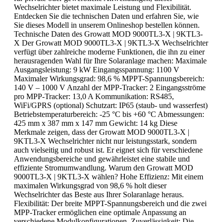
Wechselrichter bietet maximale Leistung und Flexibilität.
Entdecken Sie die technischen Daten und erfahren Sie, wie
Sie dieses Modell in unserem Onlineshop bestellen können.
Technische Daten des Growatt MOD 9000TL3-X | 9KTL3-
X Der Growatt MOD 9000TL3-X | 9KTL3-X Wechselrichter
verfügt über zahlreiche moderne Funktionen, die ihn zu einer
herausragenden Wahl für Ihre Solaranlage machen: Maximale
Ausgangsleistung: 9 kW Eingangsspannung: 1100 V
Maximaler Wirkungsgrad: 98,6 % MPPT-Spannungsbereich:
140 V – 1000 V Anzahl der MPP-Tracker: 2 Eingangsströme
pro MPP-Tracker: 13,0 A Kommunikation: RS485,
WiFi/GPRS (optional) Schutzart: IP65 (staub- und wasserfest)
Betriebstemperaturbereich: -25 °C bis +60 °C Abmessungen:
425 mm x 387 mm x 147 mm Gewicht: 14 kg Diese
Merkmale zeigen, dass der Growatt MOD 9000TL3-X |
9KTL3-X Wechselrichter nicht nur leistungsstark, sondern
auch vielseitig und robust ist. Er eignet sich für verschiedene
Anwendungsbereiche und gewährleistet eine stabile und
effiziente Stromumwandlung. Warum den Growatt MOD
9000TL3-X | 9KTL3-X wählen? Hohe Effizienz: Mit einem
maximalen Wirkungsgrad von 98,6 % holt dieser
Wechselrichter das Beste aus Ihrer Solaranlage heraus.
Flexibilität: Der breite MPPT-Spannungsbereich und die zwei
MPP-Tracker ermöglichen eine optimale Anpassung an
verschiedene Modulkonfigurationen. Zuverlässigkeit: Die