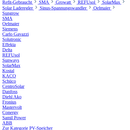
Refit-Gebraucht
SMA
Growatt
REFUsol
SolarMax
Solar Laderegler
Sinus-Spannungswandler
Oelmaier
Sungrow
SMA
Oelmaier
Siemens
Carlo Gavazzi
Solutronic
Effekta
Delta
REFUsol
Sunways
SolarMax
Kostal
KACO
Schüco
CentroSolar
Danfoss
Diehl Ako
Fronius
Mastervolt
Conergy
Samil Power
ABB
Zur Kategorie PV-Speicher