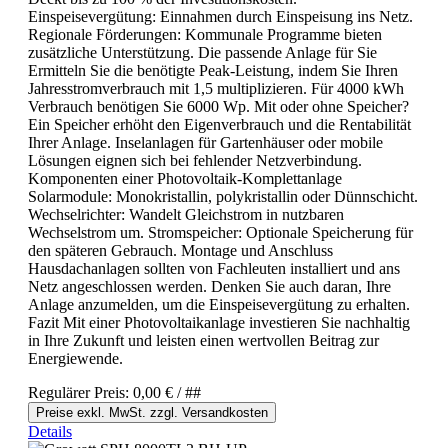
Einspeisevergütung: Einnahmen durch Einspeisung ins Netz.
Regionale Förderungen: Kommunale Programme bieten
zusätzliche Unterstützung. Die passende Anlage für Sie
Ermitteln Sie die benötigte Peak-Leistung, indem Sie Ihren
Jahresstromverbrauch mit 1,5 multiplizieren. Für 4000 kWh
Verbrauch benötigen Sie 6000 Wp. Mit oder ohne Speicher?
Ein Speicher erhöht den Eigenverbrauch und die Rentabilität
Ihrer Anlage. Inselanlagen für Gartenhäuser oder mobile
Lösungen eignen sich bei fehlender Netzverbindung.
Komponenten einer Photovoltaik-Komplettanlage
Solarmodule: Monokristallin, polykristallin oder Dünnschicht.
Wechselrichter: Wandelt Gleichstrom in nutzbaren
Wechselstrom um. Stromspeicher: Optionale Speicherung für
den späteren Gebrauch. Montage und Anschluss
Hausdachanlagen sollten von Fachleuten installiert und ans
Netz angeschlossen werden. Denken Sie auch daran, Ihre
Anlage anzumelden, um die Einspeisevergütung zu erhalten.
Fazit Mit einer Photovoltaikanlage investieren Sie nachhaltig
in Ihre Zukunft und leisten einen wertvollen Beitrag zur
Energiewende.
Regulärer Preis:
0,00 €
/ ##
Preise exkl. MwSt. zzgl. Versandkosten
Details