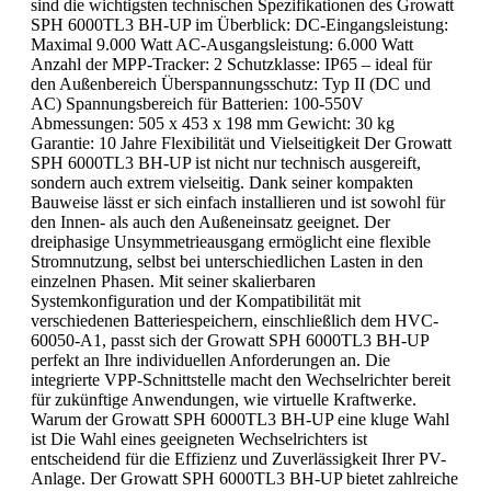
sind die wichtigsten technischen Spezifikationen des Growatt
SPH 6000TL3 BH-UP im Überblick: DC-Eingangsleistung:
Maximal 9.000 Watt AC-Ausgangsleistung: 6.000 Watt
Anzahl der MPP-Tracker: 2 Schutzklasse: IP65 – ideal für
den Außenbereich Überspannungsschutz: Typ II (DC und
AC) Spannungsbereich für Batterien: 100-550V
Abmessungen: 505 x 453 x 198 mm Gewicht: 30 kg
Garantie: 10 Jahre Flexibilität und Vielseitigkeit Der Growatt
SPH 6000TL3 BH-UP ist nicht nur technisch ausgereift,
sondern auch extrem vielseitig. Dank seiner kompakten
Bauweise lässt er sich einfach installieren und ist sowohl für
den Innen- als auch den Außeneinsatz geeignet. Der
dreiphasige Unsymmetrieausgang ermöglicht eine flexible
Stromnutzung, selbst bei unterschiedlichen Lasten in den
einzelnen Phasen. Mit seiner skalierbaren
Systemkonfiguration und der Kompatibilität mit
verschiedenen Batteriespeichern, einschließlich dem HVC-
60050-A1, passt sich der Growatt SPH 6000TL3 BH-UP
perfekt an Ihre individuellen Anforderungen an. Die
integrierte VPP-Schnittstelle macht den Wechselrichter bereit
für zukünftige Anwendungen, wie virtuelle Kraftwerke.
Warum der Growatt SPH 6000TL3 BH-UP eine kluge Wahl
ist Die Wahl eines geeigneten Wechselrichters ist
entscheidend für die Effizienz und Zuverlässigkeit Ihrer PV-
Anlage. Der Growatt SPH 6000TL3 BH-UP bietet zahlreiche