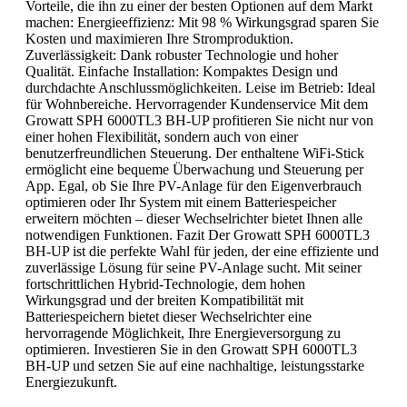
Vorteile, die ihn zu einer der besten Optionen auf dem Markt
machen: Energieeffizienz: Mit 98 % Wirkungsgrad sparen Sie
Kosten und maximieren Ihre Stromproduktion.
Zuverlässigkeit: Dank robuster Technologie und hoher
Qualität. Einfache Installation: Kompaktes Design und
durchdachte Anschlussmöglichkeiten. Leise im Betrieb: Ideal
für Wohnbereiche. Hervorragender Kundenservice Mit dem
Growatt SPH 6000TL3 BH-UP profitieren Sie nicht nur von
einer hohen Flexibilität, sondern auch von einer
benutzerfreundlichen Steuerung. Der enthaltene WiFi-Stick
ermöglicht eine bequeme Überwachung und Steuerung per
App. Egal, ob Sie Ihre PV-Anlage für den Eigenverbrauch
optimieren oder Ihr System mit einem Batteriespeicher
erweitern möchten – dieser Wechselrichter bietet Ihnen alle
notwendigen Funktionen. Fazit Der Growatt SPH 6000TL3
BH-UP ist die perfekte Wahl für jeden, der eine effiziente und
zuverlässige Lösung für seine PV-Anlage sucht. Mit seiner
fortschrittlichen Hybrid-Technologie, dem hohen
Wirkungsgrad und der breiten Kompatibilität mit
Batteriespeichern bietet dieser Wechselrichter eine
hervorragende Möglichkeit, Ihre Energieversorgung zu
optimieren. Investieren Sie in den Growatt SPH 6000TL3
BH-UP und setzen Sie auf eine nachhaltige, leistungsstarke
Energiezukunft.