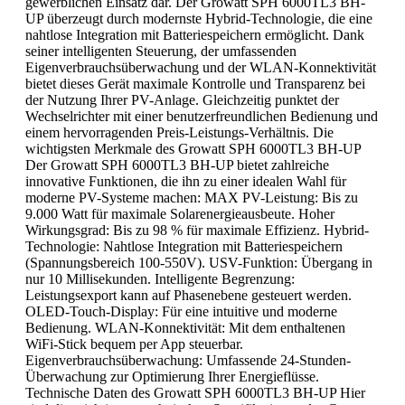
gewerblichen Einsatz dar. Der Growatt SPH 6000TL3 BH-
UP überzeugt durch modernste Hybrid-Technologie, die eine
nahtlose Integration mit Batteriespeichern ermöglicht. Dank
seiner intelligenten Steuerung, der umfassenden
Eigenverbrauchsüberwachung und der WLAN-Konnektivität
bietet dieses Gerät maximale Kontrolle und Transparenz bei
der Nutzung Ihrer PV-Anlage. Gleichzeitig punktet der
Wechselrichter mit einer benutzerfreundlichen Bedienung und
einem hervorragenden Preis-Leistungs-Verhältnis. Die
wichtigsten Merkmale des Growatt SPH 6000TL3 BH-UP
Der Growatt SPH 6000TL3 BH-UP bietet zahlreiche
innovative Funktionen, die ihn zu einer idealen Wahl für
moderne PV-Systeme machen: MAX PV-Leistung: Bis zu
9.000 Watt für maximale Solarenergieausbeute. Hoher
Wirkungsgrad: Bis zu 98 % für maximale Effizienz. Hybrid-
Technologie: Nahtlose Integration mit Batteriespeichern
(Spannungsbereich 100-550V). USV-Funktion: Übergang in
nur 10 Millisekunden. Intelligente Begrenzung:
Leistungsexport kann auf Phasenebene gesteuert werden.
OLED-Touch-Display: Für eine intuitive und moderne
Bedienung. WLAN-Konnektivität: Mit dem enthaltenen
WiFi-Stick bequem per App steuerbar.
Eigenverbrauchsüberwachung: Umfassende 24-Stunden-
Überwachung zur Optimierung Ihrer Energieflüsse.
Technische Daten des Growatt SPH 6000TL3 BH-UP Hier