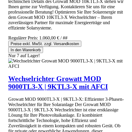
technischen Details des Growatt MOD 10KTL3-X stehen wir
Ihnen gerne zur Verfügung. Kontaktieren Sie uns für eine
professionelle Beratung! Optimieren Sie Ihre Solarenergie mit
dem Growatt MOD 10KTL3-X Wechselrichter – Ihrem
zuverlässigen Partner für maximale Energieerträge und
effiziente Solarsysteme.
Regulärer Preis:
1.060,00 €
/ ##
Preise exkl. MwSt. zzgl. Versandkosten
In den Warenkorb
Nur 7 auf Lager!
Wechselrichter Growatt MOD
9000TL3-X | 9KTL3-X mit AFCI
Growatt MOD 9000TL3-X | 9KTL3-X: Effizienter 3-Phasen-
Wechselrichter für Ihre Solaranlage Der Growatt MOD
9000TL3-X | 9KTL3-X Wechselrichter ist eine erstklassige
Lösung für Ihre Photovoltaikanlage. Er kombiniert
fortschrittliche Technologie, hohe Effizienz und
Zuverlässigkeit in einem kompakten und robusten Gerät. Ob
für private oder gewerbliche Anwendungen, dieser