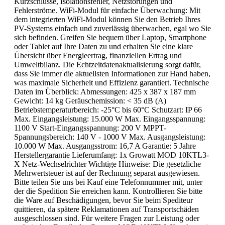
Kurzschlüsse, Isolationsfehler, Netzstörungen und
Fehlerströme. WiFi-Modul für einfache Überwachung: Mit
dem integrierten WiFi-Modul können Sie den Betrieb Ihres
PV-Systems einfach und zuverlässig überwachen, egal wo Sie
sich befinden. Greifen Sie bequem über Laptop, Smartphone
oder Tablet auf Ihre Daten zu und erhalten Sie eine klare
Übersicht über Energieertrag, finanziellen Ertrag und
Umweltbilanz. Die Echtzeitdatenaktualisierung sorgt dafür,
dass Sie immer die aktuellsten Informationen zur Hand haben,
was maximale Sicherheit und Effizienz garantiert. Technische
Daten im Überblick: Abmessungen: 425 x 387 x 187 mm
Gewicht: 14 kg Geräuschemission: < 35 dB (A)
Betriebstemperaturbereich: -25°C bis 60°C Schutzart: IP 66
Max. Eingangsleistung: 15.000 W Max. Eingangsspannung:
1100 V Start-Eingangsspannung: 200 V MPPT-
Spannungsbereich: 140 V - 1000 V Max. Ausgangsleistung:
10.000 W Max. Ausgangsstrom: 16,7 A Garantie: 5 Jahre
Herstellergarantie Lieferumfang: 1x Growatt MOD 10KTL3-
X Netz-Wechselrichter Wichtige Hinweise: Die gesetzliche
Mehrwertsteuer ist auf der Rechnung separat ausgewiesen.
Bitte teilen Sie uns bei Kauf eine Telefonnummer mit, unter
der die Spedition Sie erreichen kann. Kontrollieren Sie bitte
die Ware auf Beschädigungen, bevor Sie beim Spediteur
quittieren, da spätere Reklamationen auf Transportschäden
ausgeschlossen sind. Für weitere Fragen zur Leistung oder