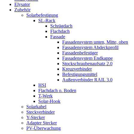
Elysator
Zubehör
Solarbefestigung
SL-Rack
Schrägdach
Flachdach
Fassade
Fassadensystem unten, Mitte, oben
Fassadensystem Abdeckprofil
Fassadenbefestiger
Fassadensystem Endkappe
Stockschrauben­aufsatz 2.0
Kreuzverbinder
Befestigungsmittel
Außenverbinder RAIL 3.0
HSI
Flachdach o. Boden
T-Werk
Solar-Hook
Solarkabel
Steckverbinder
Y-Stecker
Adapter Stecker
PV-Überwachung