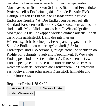
bestehende Fassadensysteme Intuitives, zeitsparendes
Montagesystem Schutz vor Schmutz, Staub und Feuchtigkeit
Professionelles Erscheinungsbild für jede Fassade FAQ –
Häufige Fragen F: Für welche Fassadenprofile ist die
Endkappe geeignet? A: Die Endkappen passen auf alle
Standard-Fassadenprofile des SL Rack Fassadensystems und
sind an alle Moduldicken anpassbar. F: Wie erfolgt die
Montage? A: Die Endkappen werden einfach auf die Enden
der Profile aufgesteckt. Dank des integrierten
Höhenausgleichs ist eine präzise Anpassung garantiert. F:
Sind die Endkappen witterungsbeständig? A: Ja, die
Endkappen sind UV-beständig, pflegeleicht und schützen die
Profile vor Schmutz, Staub und Feuchtigkeit. F: Wie viele
Endkappen sind im Set enthalten? A: Das Set enthält zwei
Endkappen, je eine für die linke und rechte Seite. F: Aus
welchem Material bestehen die Endkappen? A: Hergestellt
aus hochwertigem schwarzem Kunststoff, langlebig und
korrosionsresistent.
Regulärer Preis:
1,78 €
/ ##
Preise exkl. MwSt. zzgl. Versandkosten
In den Warenkorb
Newsletter