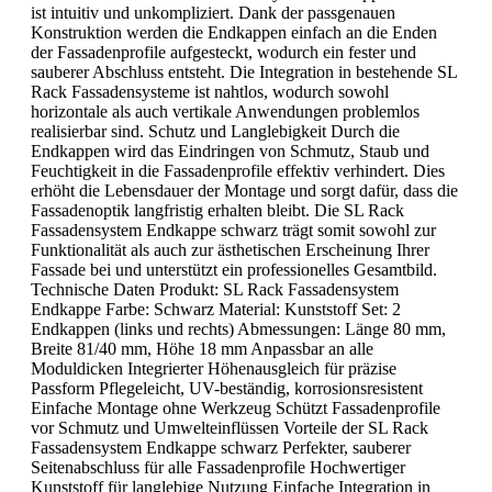
ist intuitiv und unkompliziert. Dank der passgenauen
Konstruktion werden die Endkappen einfach an die Enden
der Fassadenprofile aufgesteckt, wodurch ein fester und
sauberer Abschluss entsteht. Die Integration in bestehende SL
Rack Fassadensysteme ist nahtlos, wodurch sowohl
horizontale als auch vertikale Anwendungen problemlos
realisierbar sind. Schutz und Langlebigkeit Durch die
Endkappen wird das Eindringen von Schmutz, Staub und
Feuchtigkeit in die Fassadenprofile effektiv verhindert. Dies
erhöht die Lebensdauer der Montage und sorgt dafür, dass die
Fassadenoptik langfristig erhalten bleibt. Die SL Rack
Fassadensystem Endkappe schwarz trägt somit sowohl zur
Funktionalität als auch zur ästhetischen Erscheinung Ihrer
Fassade bei und unterstützt ein professionelles Gesamtbild.
Technische Daten Produkt: SL Rack Fassadensystem
Endkappe Farbe: Schwarz Material: Kunststoff Set: 2
Endkappen (links und rechts) Abmessungen: Länge 80 mm,
Breite 81/40 mm, Höhe 18 mm Anpassbar an alle
Moduldicken Integrierter Höhenausgleich für präzise
Passform Pflegeleicht, UV-beständig, korrosionsresistent
Einfache Montage ohne Werkzeug Schützt Fassadenprofile
vor Schmutz und Umwelteinflüssen Vorteile der SL Rack
Fassadensystem Endkappe schwarz Perfekter, sauberer
Seitenabschluss für alle Fassadenprofile Hochwertiger
Kunststoff für langlebige Nutzung Einfache Integration in