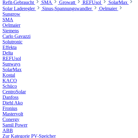
Refit-Gebraucht
SMA
Growatt
REFUsol
SolarMax
Solar Laderegler
Sinus-Spannungswandler
Oelmaier
Sungrow
SMA
Oelmaier
Siemens
Carlo Gavazzi
Solutronic
Effekta
Delta
REFUsol
Sunways
SolarMax
Kostal
KACO
Schüco
CentroSolar
Danfoss
Diehl Ako
Fronius
Mastervolt
Conergy
Samil Power
ABB
Zur Kategorie PV-Speicher