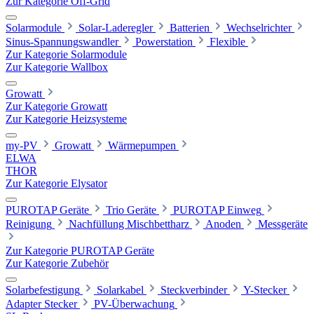
Zur Kategorie Off-Grid
Solarmodule
Solar-Laderegler
Batterien
Wechselrichter
Sinus-Spannungswandler
Powerstation
Flexible
Zur Kategorie Solarmodule
Zur Kategorie Wallbox
Growatt
Zur Kategorie Growatt
Zur Kategorie Heizsysteme
my-PV
Growatt
Wärmepumpen
ELWA
THOR
Zur Kategorie Elysator
PUROTAP Geräte
Trio Geräte
PUROTAP Einweg
Reinigung
Nachfüllung Mischbettharz
Anoden
Messgeräte
Zur Kategorie PUROTAP Geräte
Zur Kategorie Zubehör
Solarbefestigung
Solarkabel
Steckverbinder
Y-Stecker
Adapter Stecker
PV-Überwachung