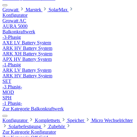
Growatt
Marstek
SolarMax
Konfigurator
Growatt AC
AURA 5000
Balkonkraftwerk
-3-Phasig
AXE LV Battery System
ARK HV Battery System
ARK XH Battery System
APX HV Battery System
-1-Phasig
ARK LV Battery System
ARK HV Battery System
SET
-3 Phasig-
MOD
SPH
-1 Phasig-
Zur Kategorie Balkonkraftwerk
Konfigurator
Komplettsets
Speicher
Micro Wechselrichter
Solarbefestigung
Zubehör
Zur Kategorie Konfigurator