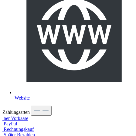
Website
Zahlungsarten
per Vorkasse
PayPal
Rechnungskauf
Später Bezahlen