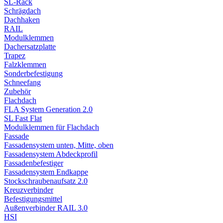
SL-Rack
Schrägdach
Dachhaken
RAIL
Modulklemmen
Dachersatzplatte
Trapez
Falzklemmen
Sonderbefestigung
Schneefang
Zubehör
Flachdach
FLA System Generation 2.0
SL Fast Flat
Modulklemmen für Flachdach
Fassade
Fassadensystem unten, Mitte, oben
Fassadensystem Abdeckprofil
Fassadenbefestiger
Fassadensystem Endkappe
Stockschrauben­aufsatz 2.0
Kreuzverbinder
Befestigungsmittel
Außenverbinder RAIL 3.0
HSI