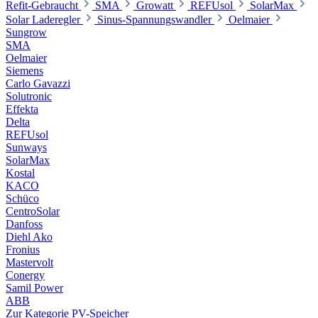
Refit-Gebraucht
SMA
Growatt
REFUsol
SolarMax
Solar Laderegler
Sinus-Spannungswandler
Oelmaier
Sungrow
SMA
Oelmaier
Siemens
Carlo Gavazzi
Solutronic
Effekta
Delta
REFUsol
Sunways
SolarMax
Kostal
KACO
Schüco
CentroSolar
Danfoss
Diehl Ako
Fronius
Mastervolt
Conergy
Samil Power
ABB
Zur Kategorie PV-Speicher