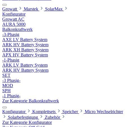
Growatt
Marstek
SolarMax
Konfigurator
Growatt AC
AURA 5000
Balkonkraftwerk
-3-Phasig
AXE LV Battery System
ARK HV Battery System
ARK XH Battery System
APX HV Battery System
-1-Phasig
ARK LV Battery System
ARK HV Battery System
SET
-3 Phasig-
MOD
SPH
-1 Phasig-
Zur Kategorie Balkonkraftwerk
Konfigurator
Komplettsets
Speicher
Micro Wechselrichter
Solarbefestigung
Zubehör
Zur Kategorie Konfigurator