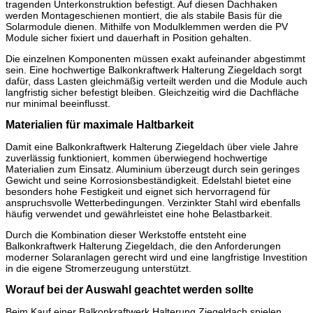
tragenden Unterkonstruktion befestigt. Auf diesen Dachhaken
werden Montageschienen montiert, die als stabile Basis für die
Solarmodule dienen. Mithilfe von Modulklemmen werden die PV
Module sicher fixiert und dauerhaft in Position gehalten.
Die einzelnen Komponenten müssen exakt aufeinander abgestimmt
sein. Eine hochwertige Balkonkraftwerk Halterung Ziegeldach sorgt
dafür, dass Lasten gleichmäßig verteilt werden und die Module auch
langfristig sicher befestigt bleiben. Gleichzeitig wird die Dachfläche
nur minimal beeinflusst.
Materialien für maximale Haltbarkeit
Damit eine Balkonkraftwerk Halterung Ziegeldach über viele Jahre
zuverlässig funktioniert, kommen überwiegend hochwertige
Materialien zum Einsatz. Aluminium überzeugt durch sein geringes
Gewicht und seine Korrosionsbeständigkeit. Edelstahl bietet eine
besonders hohe Festigkeit und eignet sich hervorragend für
anspruchsvolle Wetterbedingungen. Verzinkter Stahl wird ebenfalls
häufig verwendet und gewährleistet eine hohe Belastbarkeit.
Durch die Kombination dieser Werkstoffe entsteht eine
Balkonkraftwerk Halterung Ziegeldach, die den Anforderungen
moderner Solaranlagen gerecht wird und eine langfristige Investition
in die eigene Stromerzeugung unterstützt.
Worauf bei der Auswahl geachtet werden sollte
Beim Kauf einer Balkonkraftwerk Halterung Ziegeldach spielen