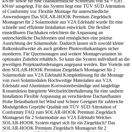
kN/m² sowie für eine charakteristische Schneelast von Sk = 0,85
kN/m² ausgelegt. Für das System liegt eine TÜV SÜD Attestation
of Conformity vor. Flexible Montage für unterschiedliche
Anwendungen Das SOLAR-HOOK Premium Ziegeldach
Montageset für 2 Solarmodule aus V2A Edelstahl wurde für eine
schnelle und effiziente Installation entwickelt. Die flexibel
einstellbaren Dachhaken erleichtern die Anpassung an
unterschiedliche Dachformen und ermöglichen eine präzise
Ausrichtung der Solarmodule. Dadurch lassen sich sowohl kleine
Balkonkraftwerke als auch größere Photovoltaikanlagen sicher
montieren. Für Quermontagen und weitere Montagevarianten ist
optionales Zubehör erhältlich. So kann das System individuell an die
jeweiligen Projektanforderungen angepasst werden. Ihre Vorteile mit
dem SOLAR-HOOK Premium Ziegeldach Montageset für 2
Solarmodule aus V2A Edelstahl Komplettlösung für die Montage
von zwei Solarmodulen Hochwertige Materialien aus V2A
Edelstahl und Aluminium Korrosionsbeständige und langlebige
Konstruktion Integrierte Wechselrichterhalterung für eine saubere
Installation Flexible Anpassung an verschiedene Dachaufbauten
Hohe Belastbarkeit bei Wind und Schnee Geeignet für zahlreiche
Modulgrößen Geprüfte Qualität mit TÜV SÜD Attestation of
Conformity FAQ zum SOLAR-HOOK Premium Ziegeldach
Montageset für 2 Solarmodule aus V2A Edelstahl Welches
SOLAR-HOOK System eignet sich für ein Ziegeldach? Das
SOLAR-HOOK Premium Ziegeldach Montageset für 2