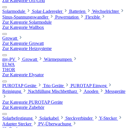
Zur Kategorie Off-Grid
Solarmodule
Solar-Laderegler
Batterien
Wechselrichter
Sinus-Spannungswandler
Powerstation
Flexible
Zur Kategorie Solarmodule
Zur Kategorie Wallbox
Growatt
Zur Kategorie Growatt
Zur Kategorie Heizsysteme
my-PV
Growatt
Wärmepumpen
ELWA
THOR
Zur Kategorie Elysator
PUROTAP Geräte
Trio Geräte
PUROTAP Einweg
Reinigung
Nachfüllung Mischbettharz
Anoden
Messgeräte
Zur Kategorie PUROTAP Geräte
Zur Kategorie Zubehör
Solarbefestigung
Solarkabel
Steckverbinder
Y-Stecker
Adapter Stecker
PV-Überwachung