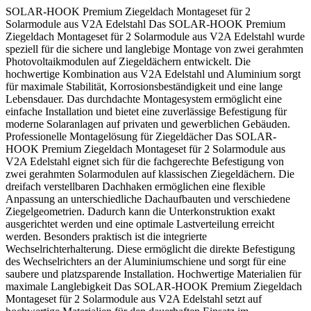
SOLAR-HOOK Premium Ziegeldach Montageset für 2
Solarmodule aus V2A Edelstahl Das SOLAR-HOOK Premium
Ziegeldach Montageset für 2 Solarmodule aus V2A Edelstahl wurde
speziell für die sichere und langlebige Montage von zwei gerahmten
Photovoltaikmodulen auf Ziegeldächern entwickelt. Die
hochwertige Kombination aus V2A Edelstahl und Aluminium sorgt
für maximale Stabilität, Korrosionsbeständigkeit und eine lange
Lebensdauer. Das durchdachte Montagesystem ermöglicht eine
einfache Installation und bietet eine zuverlässige Befestigung für
moderne Solaranlagen auf privaten und gewerblichen Gebäuden.
Professionelle Montagelösung für Ziegeldächer Das SOLAR-
HOOK Premium Ziegeldach Montageset für 2 Solarmodule aus
V2A Edelstahl eignet sich für die fachgerechte Befestigung von
zwei gerahmten Solarmodulen auf klassischen Ziegeldächern. Die
dreifach verstellbaren Dachhaken ermöglichen eine flexible
Anpassung an unterschiedliche Dachaufbauten und verschiedene
Ziegelgeometrien. Dadurch kann die Unterkonstruktion exakt
ausgerichtet werden und eine optimale Lastverteilung erreicht
werden. Besonders praktisch ist die integrierte
Wechselrichterhalterung. Diese ermöglicht die direkte Befestigung
des Wechselrichters an der Aluminiumschiene und sorgt für eine
saubere und platzsparende Installation. Hochwertige Materialien für
maximale Langlebigkeit Das SOLAR-HOOK Premium Ziegeldach
Montageset für 2 Solarmodule aus V2A Edelstahl setzt auf