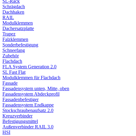
SL-Rack
Schrägdach
Dachhaken
RAIL
Modulklemmen
Dachersatzplatte
Trapez
Falzklemmen
Sonderbefestigung
Schneefang
Zubehör
Flachdach
FLA System Generation 2.0
SL Fast Flat
Modulklemmen für Flachdach
Fassade
Fassadensystem unten, Mitte, oben
Fassadensystem Abdeckprofil
Fassadenbefestiger
Fassadensystem Endkappe
Stockschrauben­aufsatz 2.0
Kreuzverbinder
Befestigungsmittel
Außenverbinder RAIL 3.0
HSI