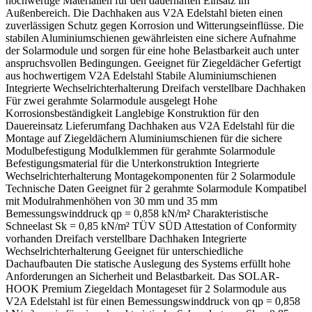
hochwertige Materialien für den dauerhaften Einsatz im
Außenbereich. Die Dachhaken aus V2A Edelstahl bieten einen
zuverlässigen Schutz gegen Korrosion und Witterungseinflüsse. Die
stabilen Aluminiumschienen gewährleisten eine sichere Aufnahme
der Solarmodule und sorgen für eine hohe Belastbarkeit auch unter
anspruchsvollen Bedingungen. Geeignet für Ziegeldächer Gefertigt
aus hochwertigem V2A Edelstahl Stabile Aluminiumschienen
Integrierte Wechselrichterhalterung Dreifach verstellbare Dachhaken
Für zwei gerahmte Solarmodule ausgelegt Hohe
Korrosionsbeständigkeit Langlebige Konstruktion für den
Dauereinsatz Lieferumfang Dachhaken aus V2A Edelstahl für die
Montage auf Ziegeldächern Aluminiumschienen für die sichere
Modulbefestigung Modulklemmen für gerahmte Solarmodule
Befestigungsmaterial für die Unterkonstruktion Integrierte
Wechselrichterhalterung Montagekomponenten für 2 Solarmodule
Technische Daten Geeignet für 2 gerahmte Solarmodule Kompatibel
mit Modulrahmenhöhen von 30 mm und 35 mm
Bemessungswinddruck qp = 0,858 kN/m² Charakteristische
Schneelast Sk = 0,85 kN/m² TÜV SÜD Attestation of Conformity
vorhanden Dreifach verstellbare Dachhaken Integrierte
Wechselrichterhalterung Geeignet für unterschiedliche
Dachaufbauten Die statische Auslegung des Systems erfüllt hohe
Anforderungen an Sicherheit und Belastbarkeit. Das SOLAR-
HOOK Premium Ziegeldach Montageset für 2 Solarmodule aus
V2A Edelstahl ist für einen Bemessungswinddruck von qp = 0,858