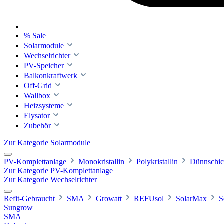
% Sale
Solarmodule
Wechselrichter
PV-Speicher
Balkonkraftwerk
Off-Grid
Wallbox
Heizsysteme
Elysator
Zubehör
Zur Kategorie Solarmodule
PV-Komplettanlage
Monokristallin
Polykristallin
Dünnschic
Zur Kategorie PV-Komplettanlage
Zur Kategorie Wechselrichter
Refit-Gebraucht
SMA
Growatt
REFUsol
SolarMax
S
Sungrow
SMA