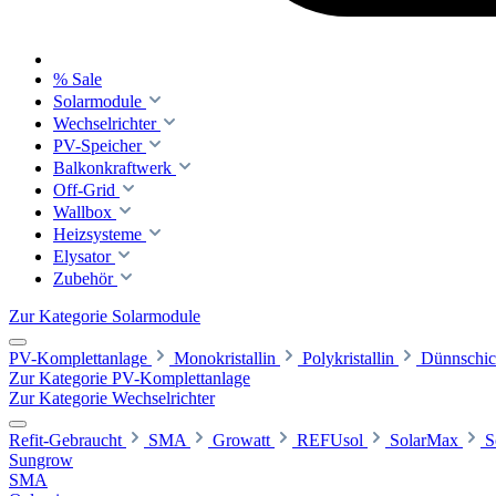
% Sale
Solarmodule
Wechselrichter
PV-Speicher
Balkonkraftwerk
Off-Grid
Wallbox
Heizsysteme
Elysator
Zubehör
Zur Kategorie Solarmodule
PV-Komplettanlage
Monokristallin
Polykristallin
Dünnschic
Zur Kategorie PV-Komplettanlage
Zur Kategorie Wechselrichter
Refit-Gebraucht
SMA
Growatt
REFUsol
SolarMax
S
Sungrow
SMA