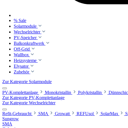
% Sale
Solarmodule
Wechselrichter
PV-Speicher
Balkonkraftwerk
Off-Grid
Wallbox
Heizsysteme
Elysator
Zubehör
Zur Kategorie Solarmodule
PV-Komplettanlage
Monokristallin
Polykristallin
Dünnschic
Zur Kategorie PV-Komplettanlage
Zur Kategorie Wechselrichter
Refit-Gebraucht
SMA
Growatt
REFUsol
SolarMax
S
Sungrow
SMA