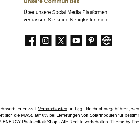
Unsere Communities
Über unsere Social Media Plattformen
verpassen Sie keine Neuigkeiten mehr.
Facebook
Instagram
X / Twitter
YouTube
Pinterest
Website
Mehrwertsteuer zzgl.
Versandkosten
und ggf. Nachnahmegebühren, wenn
t sich die MwSt. auf 0% bei Lieferungen von Solarmodulen für bestim
-ENERGY Photovoltaik Shop - Alle Rechte vorbehalten. Theme by
Th