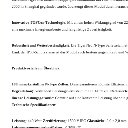
2006 in Shanghai gegründet wurde, überzeugt dieses Modul durch herausra
Innovative TOPCon-Technologie
: Mit einem hohen Wirkungsgrad von 22,
eine maximale Energieausbeute und langfristige Zuverlässigkeit.
Robustheit und Wetterbeständigkeit
: Die Tiger Neo N-Type Serie zeichne
Dank der IP68-Schutzklasse ist das Modul auch bestens gegen Staub und W
Produktvorteile im Überblick
:
108 monokristalline N-Type Zellen
: Diese garantieren höchste Effizienz 
Degradation)
: Verhindert Leistungsverluste durch PID-Effekte.
Reduzierte
lineare Leistungsgarantie
: Garantie auf eine konstante Leistung über die 
Technische Spezifikationen
:
Leistung
: 440 Watt
Zertifizierung
: 1500 V IEC
Glasstärke
: 2,0 + 2,0 mm
Leistungstemperaturkoeffizient
: -0,29% /°C