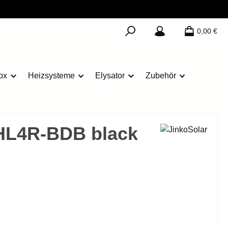
0,00 €
ox
Heizsysteme
Elysator
Zubehör
HL4R-BDB black