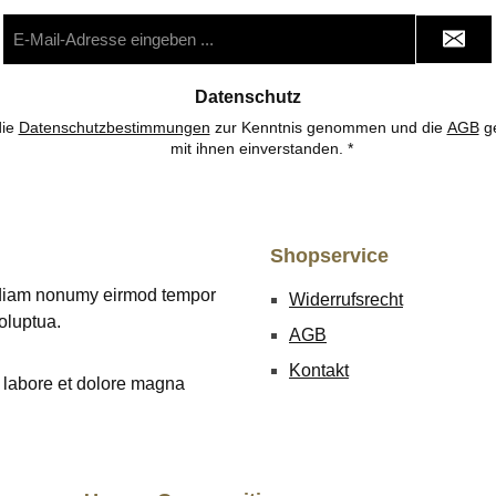
E-
Mail-
Adresse
*
Datenschutz
die
Datenschutzbestimmungen
zur Kenntnis genommen und die
AGB
ge
mit ihnen einverstanden.
*
Shopservice
d diam nonumy eirmod tempor
Widerrufsrecht
oluptua.
AGB
Kontakt
t labore et dolore magna