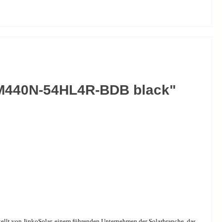
KM440N-54HL4R-BDB black"
tellt von JinkoSolar, einem führenden Unternehmen der Solarbranche, das