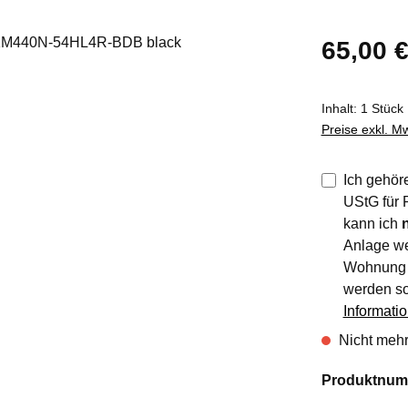
Regulärer Pre
65,00 
Inhalt:
1 Stück
Preise exkl. M
Ich gehör
UStG für 
kann ich
Anlage we
Wohnung n
werden so
Informati
Nicht mehr
Produktnum