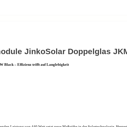
module JinkoSolar Doppelglas J
 Black – Effizienz trifft auf Langlebigkeit
enden Leistung von 440 Watt setzt neue Maßstäbe in der Solartechnologie. Herges