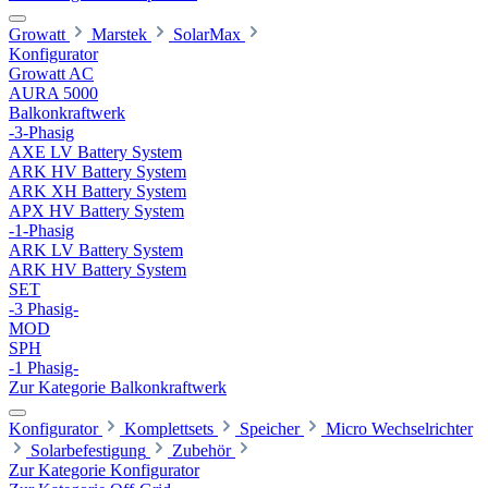
Growatt
Marstek
SolarMax
Konfigurator
Growatt AC
AURA 5000
Balkonkraftwerk
-3-Phasig
AXE LV Battery System
ARK HV Battery System
ARK XH Battery System
APX HV Battery System
-1-Phasig
ARK LV Battery System
ARK HV Battery System
SET
-3 Phasig-
MOD
SPH
-1 Phasig-
Zur Kategorie Balkonkraftwerk
Konfigurator
Komplettsets
Speicher
Micro Wechselrichter
Solarbefestigung
Zubehör
Zur Kategorie Konfigurator