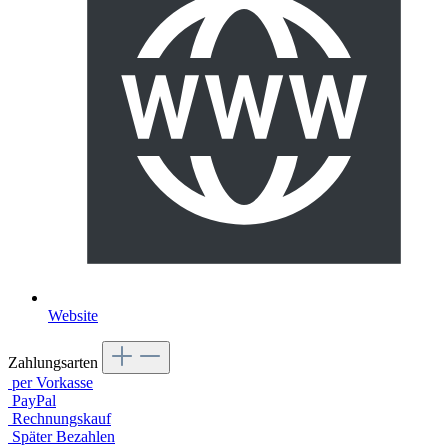
Website
Zahlungsarten
per Vorkasse
PayPal
Rechnungskauf
Später Bezahlen