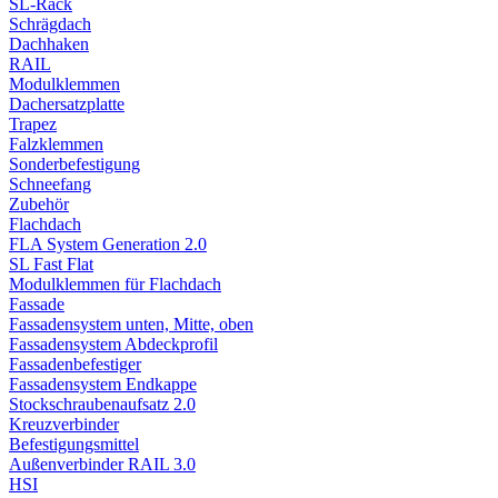
SL-Rack
Schrägdach
Dachhaken
RAIL
Modulklemmen
Dachersatzplatte
Trapez
Falzklemmen
Sonderbefestigung
Schneefang
Zubehör
Flachdach
FLA System Generation 2.0
SL Fast Flat
Modulklemmen für Flachdach
Fassade
Fassadensystem unten, Mitte, oben
Fassadensystem Abdeckprofil
Fassadenbefestiger
Fassadensystem Endkappe
Stockschrauben­aufsatz 2.0
Kreuzverbinder
Befestigungsmittel
Außenverbinder RAIL 3.0
HSI