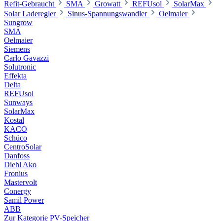
Refit-Gebraucht
SMA
Growatt
REFUsol
SolarMax
Solar Laderegler
Sinus-Spannungswandler
Oelmaier
Sungrow
SMA
Oelmaier
Siemens
Carlo Gavazzi
Solutronic
Effekta
Delta
REFUsol
Sunways
SolarMax
Kostal
KACO
Schüco
CentroSolar
Danfoss
Diehl Ako
Fronius
Mastervolt
Conergy
Samil Power
ABB
Zur Kategorie PV-Speicher