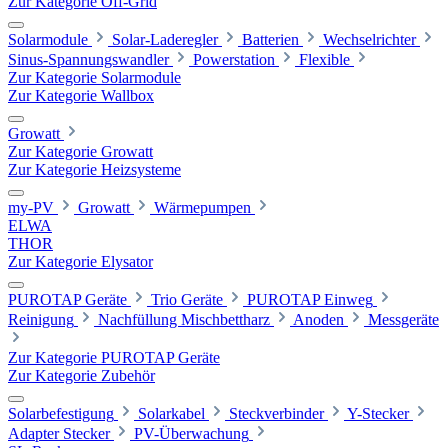
Zur Kategorie Off-Grid
Solarmodule
Solar-Laderegler
Batterien
Wechselrichter
Sinus-Spannungswandler
Powerstation
Flexible
Zur Kategorie Solarmodule
Zur Kategorie Wallbox
Growatt
Zur Kategorie Growatt
Zur Kategorie Heizsysteme
my-PV
Growatt
Wärmepumpen
ELWA
THOR
Zur Kategorie Elysator
PUROTAP Geräte
Trio Geräte
PUROTAP Einweg
Reinigung
Nachfüllung Mischbettharz
Anoden
Messgeräte
Zur Kategorie PUROTAP Geräte
Zur Kategorie Zubehör
Solarbefestigung
Solarkabel
Steckverbinder
Y-Stecker
Adapter Stecker
PV-Überwachung