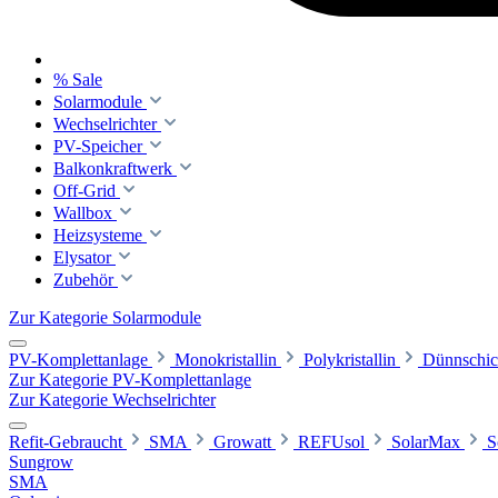
% Sale
Solarmodule
Wechselrichter
PV-Speicher
Balkonkraftwerk
Off-Grid
Wallbox
Heizsysteme
Elysator
Zubehör
Zur Kategorie Solarmodule
PV-Komplettanlage
Monokristallin
Polykristallin
Dünnschic
Zur Kategorie PV-Komplettanlage
Zur Kategorie Wechselrichter
Refit-Gebraucht
SMA
Growatt
REFUsol
SolarMax
S
Sungrow
SMA