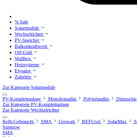
% Sale
Solarmodule
Wechselrichter
PV-Speicher
Balkonkraftwerk
Off-Grid
Wallbox
Heizsysteme
Elysator
Zubehör
Zur Kategorie Solarmodule
PV-Komplettanlage
Monokristallin
Polykristallin
Dünnschic
Zur Kategorie PV-Komplettanlage
Zur Kategorie Wechselrichter
Refit-Gebraucht
SMA
Growatt
REFUsol
SolarMax
S
Sungrow
SMA