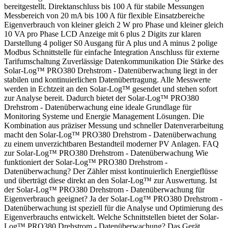
bereitgestellt. Direktanschluss bis 100 A für stabile Messungen
Messbereich von 20 mA bis 100 A für flexible Einsatzbereiche
Eigenverbrauch von kleiner gleich 2 W pro Phase und kleiner gleich
10 VA pro Phase LCD Anzeige mit 6 plus 2 Digits zur klaren
Darstellung 4 poliger S0 Ausgang für A plus und A minus 2 polige
Modbus Schnittstelle für einfache Integration Anschluss für externe
Tarifumschaltung Zuverlässige Datenkommunikation Die Stärke des
Solar-Log™ PRO380 Drehstrom - Datenüberwachung liegt in der
stabilen und kontinuierlichen Datenübertragung. Alle Messwerte
werden in Echtzeit an den Solar-Log™ gesendet und stehen sofort
zur Analyse bereit. Dadurch bietet der Solar-Log™ PRO380
Drehstrom - Datenüberwachung eine ideale Grundlage für
Monitoring Systeme und Energie Management Lösungen. Die
Kombination aus präziser Messung und schneller Datenverarbeitung
macht den Solar-Log™ PRO380 Drehstrom - Datenüberwachung
zu einem unverzichtbaren Bestandteil moderner PV Anlagen. FAQ
zur Solar-Log™ PRO380 Drehstrom - Datenüberwachung Wie
funktioniert der Solar-Log™ PRO380 Drehstrom -
Datenüberwachung? Der Zähler misst kontinuierlich Energieflüsse
und überträgt diese direkt an den Solar-Log™ zur Auswertung. Ist
der Solar-Log™ PRO380 Drehstrom - Datenüberwachung für
Eigenverbrauch geeignet? Ja der Solar-Log™ PRO380 Drehstrom -
Datenüberwachung ist speziell für die Analyse und Optimierung des
Eigenverbrauchs entwickelt. Welche Schnittstellen bietet der Solar-
Log™ PRO380 Drehstrom - Datenüberwachung? Das Gerät