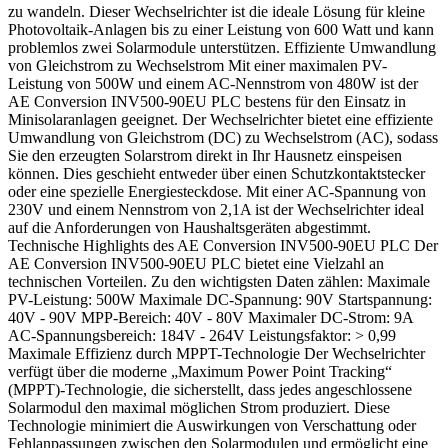
zu wandeln. Dieser Wechselrichter ist die ideale Lösung für kleine
Photovoltaik-Anlagen bis zu einer Leistung von 600 Watt und kann
problemlos zwei Solarmodule unterstützen. Effiziente Umwandlung
von Gleichstrom zu Wechselstrom Mit einer maximalen PV-
Leistung von 500W und einem AC-Nennstrom von 480W ist der
AE Conversion INV500-90EU PLC bestens für den Einsatz in
Minisolaranlagen geeignet. Der Wechselrichter bietet eine effiziente
Umwandlung von Gleichstrom (DC) zu Wechselstrom (AC), sodass
Sie den erzeugten Solarstrom direkt in Ihr Hausnetz einspeisen
können. Dies geschieht entweder über einen Schutzkontaktstecker
oder eine spezielle Energiesteckdose. Mit einer AC-Spannung von
230V und einem Nennstrom von 2,1A ist der Wechselrichter ideal
auf die Anforderungen von Haushaltsgeräten abgestimmt.
Technische Highlights des AE Conversion INV500-90EU PLC Der
AE Conversion INV500-90EU PLC bietet eine Vielzahl an
technischen Vorteilen. Zu den wichtigsten Daten zählen: Maximale
PV-Leistung: 500W Maximale DC-Spannung: 90V Startspannung:
40V - 90V MPP-Bereich: 40V - 80V Maximaler DC-Strom: 9A
AC-Spannungsbereich: 184V - 264V Leistungsfaktor: > 0,99
Maximale Effizienz durch MPPT-Technologie Der Wechselrichter
verfügt über die moderne „Maximum Power Point Tracking“
(MPPT)-Technologie, die sicherstellt, dass jedes angeschlossene
Solarmodul den maximal möglichen Strom produziert. Diese
Technologie minimiert die Auswirkungen von Verschattung oder
Fehlanpassungen zwischen den Solarmodulen und ermöglicht eine