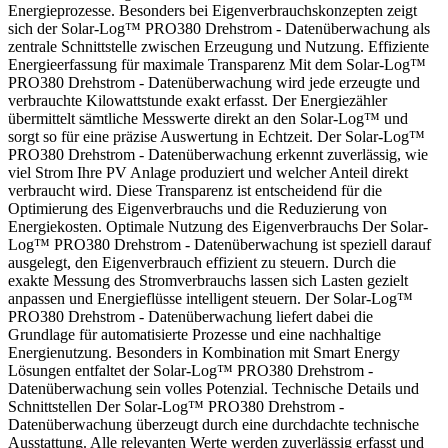
Energieprozesse. Besonders bei Eigenverbrauchskonzepten zeigt
sich der Solar-Log™ PRO380 Drehstrom - Datenüberwachung als
zentrale Schnittstelle zwischen Erzeugung und Nutzung. Effiziente
Energieerfassung für maximale Transparenz Mit dem Solar-Log™
PRO380 Drehstrom - Datenüberwachung wird jede erzeugte und
verbrauchte Kilowattstunde exakt erfasst. Der Energiezähler
übermittelt sämtliche Messwerte direkt an den Solar-Log™ und
sorgt so für eine präzise Auswertung in Echtzeit. Der Solar-Log™
PRO380 Drehstrom - Datenüberwachung erkennt zuverlässig, wie
viel Strom Ihre PV Anlage produziert und welcher Anteil direkt
verbraucht wird. Diese Transparenz ist entscheidend für die
Optimierung des Eigenverbrauchs und die Reduzierung von
Energiekosten. Optimale Nutzung des Eigenverbrauchs Der Solar-
Log™ PRO380 Drehstrom - Datenüberwachung ist speziell darauf
ausgelegt, den Eigenverbrauch effizient zu steuern. Durch die
exakte Messung des Stromverbrauchs lassen sich Lasten gezielt
anpassen und Energieflüsse intelligent steuern. Der Solar-Log™
PRO380 Drehstrom - Datenüberwachung liefert dabei die
Grundlage für automatisierte Prozesse und eine nachhaltige
Energienutzung. Besonders in Kombination mit Smart Energy
Lösungen entfaltet der Solar-Log™ PRO380 Drehstrom -
Datenüberwachung sein volles Potenzial. Technische Details und
Schnittstellen Der Solar-Log™ PRO380 Drehstrom -
Datenüberwachung überzeugt durch eine durchdachte technische
Ausstattung. Alle relevanten Werte werden zuverlässig erfasst und