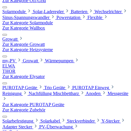
Zur Kategorie Off-Grid
Solarmodule
Solar-Laderegler
Batterien
Wechselrichter
Sinus-Spannungswandler
Powerstation
Flexible
Zur Kategorie Solarmodule
Zur Kategorie Wallbox
Growatt
Zur Kategorie Growatt
Zur Kategorie Heizsysteme
my-PV
Growatt
Wärmepumpen
ELWA
THOR
Zur Kategorie Elysator
PUROTAP Geräte
Trio Geräte
PUROTAP Einweg
Reinigung
Nachfüllung Mischbettharz
Anoden
Messgeräte
Zur Kategorie PUROTAP Geräte
Zur Kategorie Zubehör
Solarbefestigung
Solarkabel
Steckverbinder
Y-Stecker
Adapter Stecker
PV-Überwachung