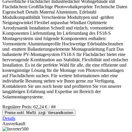
Gewerbliche Flachdächer Industriedächer Wohngebäude mit
Flachdächern Großflächige Photovoltaikprojekte Technische Daten
Eigenschaft Details Material Aluminium, Edelstahl
Modulkompatibilität Verschiedene Modultypen und -größen
Neigungswinkel Flexibel anpassbar Windlast Optimierte
Aerodynamik Installation Schnell und einfach, vormontierte
Komponenten Lieferumfang Im Lieferumfang des FS18-S
Montagesystems sind folgende Komponenten enthalten:
Vormontierte Aluminiumprofile Hochwertige Edelstahlschrauben
und -muttern Ballastierungselemente Montageanleitung Fazit Das
ballastierte PV-Montagesystem FS18-S für Flachdächer bietet eine
hervorragende Kombination aus Stabilität, Flexibilität und einfacher
Installation. Es ist die perfekte Wahl für alle, die eine effiziente und
kostengünstige Lösung für die Montage von Photovoltaikanlagen
auf Flachdächern suchen. Für weitere Informationen oder eine
individuelle Beratung stehen wir Ihnen gerne zur Verfügung.
Kontaktieren Sie uns noch heute und profitieren Sie von unserer
langjährigen Erfahrung und Expertise im Bereich der
Solarmontagesysteme.
Regulärer Preis:
62,24 €
/ ##
Preise exkl. MwSt. zzgl. Versandkosten
Details
Ausverkauft