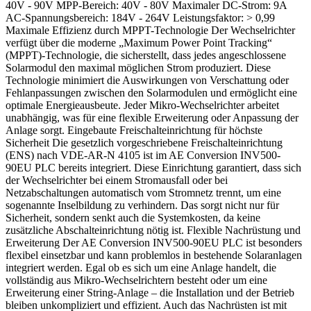
40V - 90V MPP-Bereich: 40V - 80V Maximaler DC-Strom: 9A
AC-Spannungsbereich: 184V - 264V Leistungsfaktor: > 0,99
Maximale Effizienz durch MPPT-Technologie Der Wechselrichter
verfügt über die moderne „Maximum Power Point Tracking“
(MPPT)-Technologie, die sicherstellt, dass jedes angeschlossene
Solarmodul den maximal möglichen Strom produziert. Diese
Technologie minimiert die Auswirkungen von Verschattung oder
Fehlanpassungen zwischen den Solarmodulen und ermöglicht eine
optimale Energieausbeute. Jeder Mikro-Wechselrichter arbeitet
unabhängig, was für eine flexible Erweiterung oder Anpassung der
Anlage sorgt. Eingebaute Freischalteinrichtung für höchste
Sicherheit Die gesetzlich vorgeschriebene Freischalteinrichtung
(ENS) nach VDE-AR-N 4105 ist im AE Conversion INV500-
90EU PLC bereits integriert. Diese Einrichtung garantiert, dass sich
der Wechselrichter bei einem Stromausfall oder bei
Netzabschaltungen automatisch vom Stromnetz trennt, um eine
sogenannte Inselbildung zu verhindern. Das sorgt nicht nur für
Sicherheit, sondern senkt auch die Systemkosten, da keine
zusätzliche Abschalteinrichtung nötig ist. Flexible Nachrüstung und
Erweiterung Der AE Conversion INV500-90EU PLC ist besonders
flexibel einsetzbar und kann problemlos in bestehende Solaranlagen
integriert werden. Egal ob es sich um eine Anlage handelt, die
vollständig aus Mikro-Wechselrichtern besteht oder um eine
Erweiterung einer String-Anlage – die Installation und der Betrieb
bleiben unkompliziert und effizient. Auch das Nachrüsten ist mit