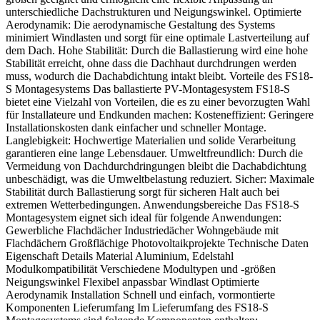
unterschiedliche Dachstrukturen und Neigungswinkel. Optimierte
Aerodynamik: Die aerodynamische Gestaltung des Systems
minimiert Windlasten und sorgt für eine optimale Lastverteilung auf
dem Dach. Hohe Stabilität: Durch die Ballastierung wird eine hohe
Stabilität erreicht, ohne dass die Dachhaut durchdrungen werden
muss, wodurch die Dachabdichtung intakt bleibt. Vorteile des FS18-
S Montagesystems Das ballastierte PV-Montagesystem FS18-S
bietet eine Vielzahl von Vorteilen, die es zu einer bevorzugten Wahl
für Installateure und Endkunden machen: Kosteneffizient: Geringere
Installationskosten dank einfacher und schneller Montage.
Langlebigkeit: Hochwertige Materialien und solide Verarbeitung
garantieren eine lange Lebensdauer. Umweltfreundlich: Durch die
Vermeidung von Dachdurchdringungen bleibt die Dachabdichtung
unbeschädigt, was die Umweltbelastung reduziert. Sicher: Maximale
Stabilität durch Ballastierung sorgt für sicheren Halt auch bei
extremen Wetterbedingungen. Anwendungsbereiche Das FS18-S
Montagesystem eignet sich ideal für folgende Anwendungen:
Gewerbliche Flachdächer Industriedächer Wohngebäude mit
Flachdächern Großflächige Photovoltaikprojekte Technische Daten
Eigenschaft Details Material Aluminium, Edelstahl
Modulkompatibilität Verschiedene Modultypen und -größen
Neigungswinkel Flexibel anpassbar Windlast Optimierte
Aerodynamik Installation Schnell und einfach, vormontierte
Komponenten Lieferumfang Im Lieferumfang des FS18-S