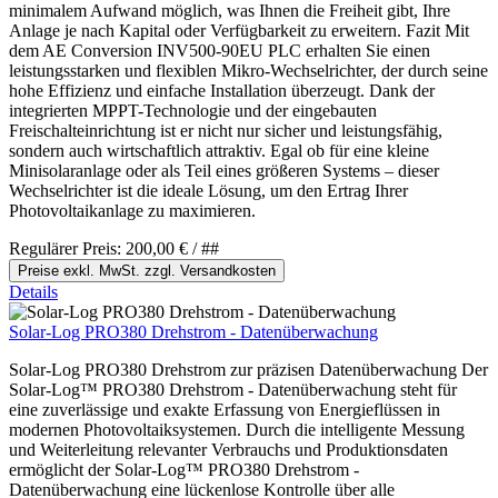
minimalem Aufwand möglich, was Ihnen die Freiheit gibt, Ihre
Anlage je nach Kapital oder Verfügbarkeit zu erweitern. Fazit Mit
dem AE Conversion INV500-90EU PLC erhalten Sie einen
leistungsstarken und flexiblen Mikro-Wechselrichter, der durch seine
hohe Effizienz und einfache Installation überzeugt. Dank der
integrierten MPPT-Technologie und der eingebauten
Freischalteinrichtung ist er nicht nur sicher und leistungsfähig,
sondern auch wirtschaftlich attraktiv. Egal ob für eine kleine
Minisolaranlage oder als Teil eines größeren Systems – dieser
Wechselrichter ist die ideale Lösung, um den Ertrag Ihrer
Photovoltaikanlage zu maximieren.
Regulärer Preis:
200,00 €
/ ##
Preise exkl. MwSt. zzgl. Versandkosten
Details
Solar-Log PRO380 Drehstrom - Datenüberwachung
Solar-Log PRO380 Drehstrom zur präzisen Datenüberwachung Der
Solar-Log™ PRO380 Drehstrom - Datenüberwachung steht für
eine zuverlässige und exakte Erfassung von Energieflüssen in
modernen Photovoltaiksystemen. Durch die intelligente Messung
und Weiterleitung relevanter Verbrauchs und Produktionsdaten
ermöglicht der Solar-Log™ PRO380 Drehstrom -
Datenüberwachung eine lückenlose Kontrolle über alle