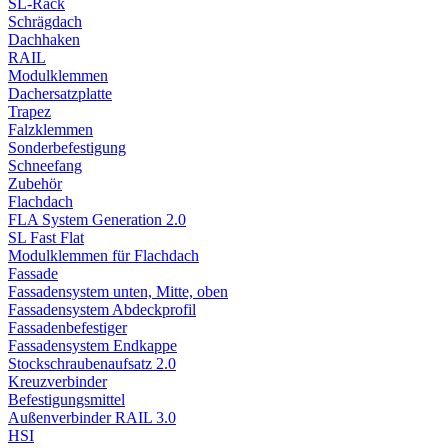
SL-Rack
Schrägdach
Dachhaken
RAIL
Modulklemmen
Dachersatzplatte
Trapez
Falzklemmen
Sonderbefestigung
Schneefang
Zubehör
Flachdach
FLA System Generation 2.0
SL Fast Flat
Modulklemmen für Flachdach
Fassade
Fassadensystem unten, Mitte, oben
Fassadensystem Abdeckprofil
Fassadenbefestiger
Fassadensystem Endkappe
Stockschrauben­aufsatz 2.0
Kreuzverbinder
Befestigungsmittel
Außenverbinder RAIL 3.0
HSI