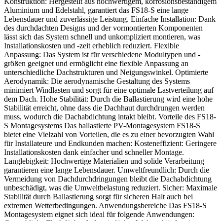
Konstruktion: Hergestellt aus hochwertigem, korrosionsbeständigem
Aluminium und Edelstahl, garantiert das FS18-S eine lange
Lebensdauer und zuverlässige Leistung. Einfache Installation: Dank
des durchdachten Designs und der vormontierten Komponenten
lässt sich das System schnell und unkompliziert montieren, was
Installationskosten und -zeit erheblich reduziert. Flexible
Anpassung: Das System ist für verschiedene Modultypen und -
größen geeignet und ermöglicht eine flexible Anpassung an
unterschiedliche Dachstrukturen und Neigungswinkel. Optimierte
Aerodynamik: Die aerodynamische Gestaltung des Systems
minimiert Windlasten und sorgt für eine optimale Lastverteilung auf
dem Dach. Hohe Stabilität: Durch die Ballastierung wird eine hohe
Stabilität erreicht, ohne dass die Dachhaut durchdrungen werden
muss, wodurch die Dachabdichtung intakt bleibt. Vorteile des FS18-
S Montagesystems Das ballastierte PV-Montagesystem FS18-S
bietet eine Vielzahl von Vorteilen, die es zu einer bevorzugten Wahl
für Installateure und Endkunden machen: Kosteneffizient: Geringere
Installationskosten dank einfacher und schneller Montage.
Langlebigkeit: Hochwertige Materialien und solide Verarbeitung
garantieren eine lange Lebensdauer. Umweltfreundlich: Durch die
Vermeidung von Dachdurchdringungen bleibt die Dachabdichtung
unbeschädigt, was die Umweltbelastung reduziert. Sicher: Maximale
Stabilität durch Ballastierung sorgt für sicheren Halt auch bei
extremen Wetterbedingungen. Anwendungsbereiche Das FS18-S
Montagesystem eignet sich ideal für folgende Anwendungen: