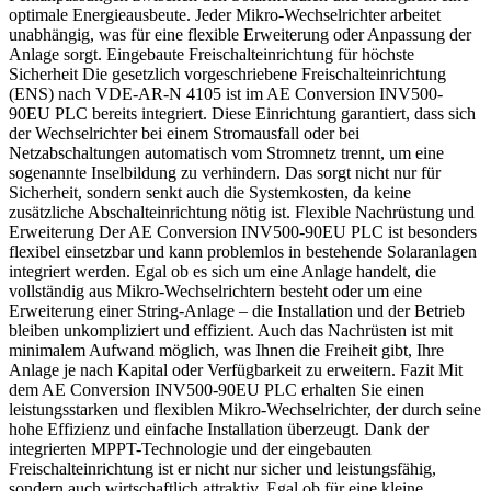
optimale Energieausbeute. Jeder Mikro-Wechselrichter arbeitet
unabhängig, was für eine flexible Erweiterung oder Anpassung der
Anlage sorgt. Eingebaute Freischalteinrichtung für höchste
Sicherheit Die gesetzlich vorgeschriebene Freischalteinrichtung
(ENS) nach VDE-AR-N 4105 ist im AE Conversion INV500-
90EU PLC bereits integriert. Diese Einrichtung garantiert, dass sich
der Wechselrichter bei einem Stromausfall oder bei
Netzabschaltungen automatisch vom Stromnetz trennt, um eine
sogenannte Inselbildung zu verhindern. Das sorgt nicht nur für
Sicherheit, sondern senkt auch die Systemkosten, da keine
zusätzliche Abschalteinrichtung nötig ist. Flexible Nachrüstung und
Erweiterung Der AE Conversion INV500-90EU PLC ist besonders
flexibel einsetzbar und kann problemlos in bestehende Solaranlagen
integriert werden. Egal ob es sich um eine Anlage handelt, die
vollständig aus Mikro-Wechselrichtern besteht oder um eine
Erweiterung einer String-Anlage – die Installation und der Betrieb
bleiben unkompliziert und effizient. Auch das Nachrüsten ist mit
minimalem Aufwand möglich, was Ihnen die Freiheit gibt, Ihre
Anlage je nach Kapital oder Verfügbarkeit zu erweitern. Fazit Mit
dem AE Conversion INV500-90EU PLC erhalten Sie einen
leistungsstarken und flexiblen Mikro-Wechselrichter, der durch seine
hohe Effizienz und einfache Installation überzeugt. Dank der
integrierten MPPT-Technologie und der eingebauten
Freischalteinrichtung ist er nicht nur sicher und leistungsfähig,
sondern auch wirtschaftlich attraktiv. Egal ob für eine kleine