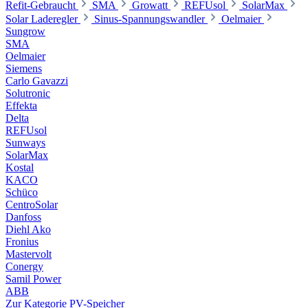
Refit-Gebraucht
SMA
Growatt
REFUsol
SolarMax
Solar Laderegler
Sinus-Spannungswandler
Oelmaier
Sungrow
SMA
Oelmaier
Siemens
Carlo Gavazzi
Solutronic
Effekta
Delta
REFUsol
Sunways
SolarMax
Kostal
KACO
Schüco
CentroSolar
Danfoss
Diehl Ako
Fronius
Mastervolt
Conergy
Samil Power
ABB
Zur Kategorie PV-Speicher