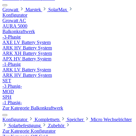
Growatt
Marstek
SolarMax
Konfigurator
Growatt AC
AURA 5000
Balkonkraftwerk
-3-Phasig
AXE LV Battery System
ARK HV Battery System
ARK XH Battery System
APX HV Battery System
-1-Phasig
ARK LV Battery System
ARK HV Battery System
SET
-3 Phasig-
MOD
SPH
-1 Phasig-
Zur Kategorie Balkonkraftwerk
Konfigurator
Komplettsets
Speicher
Micro Wechselrichter
Solarbefestigung
Zubehör
Zur Kategorie Konfigurator