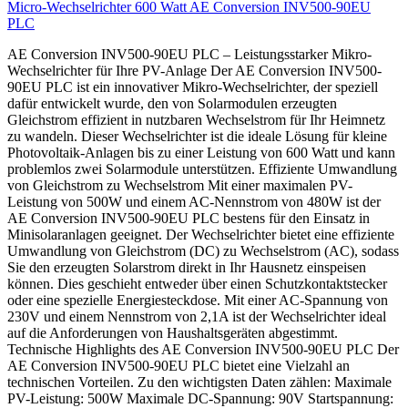
Micro-Wechselrichter 600 Watt AE Conversion INV500-90EU
PLC
AE Conversion INV500-90EU PLC – Leistungsstarker Mikro-
Wechselrichter für Ihre PV-Anlage Der AE Conversion INV500-
90EU PLC ist ein innovativer Mikro-Wechselrichter, der speziell
dafür entwickelt wurde, den von Solarmodulen erzeugten
Gleichstrom effizient in nutzbaren Wechselstrom für Ihr Heimnetz
zu wandeln. Dieser Wechselrichter ist die ideale Lösung für kleine
Photovoltaik-Anlagen bis zu einer Leistung von 600 Watt und kann
problemlos zwei Solarmodule unterstützen. Effiziente Umwandlung
von Gleichstrom zu Wechselstrom Mit einer maximalen PV-
Leistung von 500W und einem AC-Nennstrom von 480W ist der
AE Conversion INV500-90EU PLC bestens für den Einsatz in
Minisolaranlagen geeignet. Der Wechselrichter bietet eine effiziente
Umwandlung von Gleichstrom (DC) zu Wechselstrom (AC), sodass
Sie den erzeugten Solarstrom direkt in Ihr Hausnetz einspeisen
können. Dies geschieht entweder über einen Schutzkontaktstecker
oder eine spezielle Energiesteckdose. Mit einer AC-Spannung von
230V und einem Nennstrom von 2,1A ist der Wechselrichter ideal
auf die Anforderungen von Haushaltsgeräten abgestimmt.
Technische Highlights des AE Conversion INV500-90EU PLC Der
AE Conversion INV500-90EU PLC bietet eine Vielzahl an
technischen Vorteilen. Zu den wichtigsten Daten zählen: Maximale
PV-Leistung: 500W Maximale DC-Spannung: 90V Startspannung: