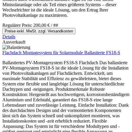
Minisolaranlage oder als Teil eines größeren Systems – dieser
Wechselrichter ist die ideale Lösung, um den Ertrag Ihrer
Photovoltaikanlage zu maximieren.
Regulärer Preis:
200,00 €
/ ##
Preise exkl. MwSt. zzgl. Versandkosten
Details
Ausverkauft
Flachdach Montagesystem für Solarmodule Ballastierte FS18-S
Ballastiertes PV-Montagesystem FS18-S Flachdach Das ballastierte
PV-Montagesystem FS18-S ist die ideale Lösung für die Installation
von Photovoltaikanlagen auf Flachdächern. Entwickelt, um
maximale Stabilität und Effizienz zu gewährleisten, bietet dieses
System eine flexible und langlebige Lösung für unterschiedlichste
Dachtypen und -neigungen. Produktmerkmale Robuste
Konstruktion: Hergestellt aus hochwertigem, korrosionsbeständigem
Aluminium und Edelstahl, garantiert das FS18-S eine lange
Lebensdauer und zuverlässige Leistung. Einfache Installation: Dank
des durchdachten Designs und der vormontierten Komponenten
lässt sich das System schnell und unkompliziert montieren, was
Installationskosten und -zeit erheblich reduziert. Flexible
Anpassung: Das System ist für verschiedene Modultypen und -
größen geeignet und ermöglicht eine flexible Anpassung an