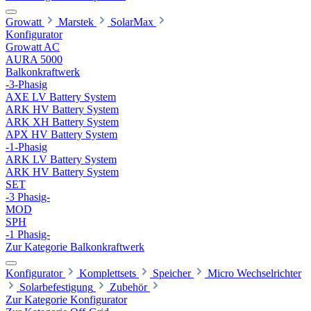
Growatt
Marstek
SolarMax
Konfigurator
Growatt AC
AURA 5000
Balkonkraftwerk
-3-Phasig
AXE LV Battery System
ARK HV Battery System
ARK XH Battery System
APX HV Battery System
-1-Phasig
ARK LV Battery System
ARK HV Battery System
SET
-3 Phasig-
MOD
SPH
-1 Phasig-
Zur Kategorie Balkonkraftwerk
Konfigurator
Komplettsets
Speicher
Micro Wechselrichter
Solarbefestigung
Zubehör
Zur Kategorie Konfigurator