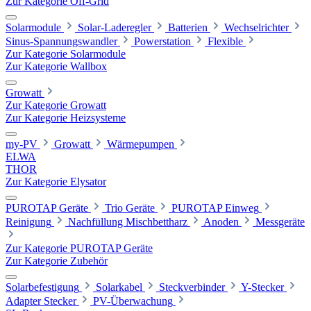
Zur Kategorie Off-Grid
Solarmodule
Solar-Laderegler
Batterien
Wechselrichter
Sinus-Spannungswandler
Powerstation
Flexible
Zur Kategorie Solarmodule
Zur Kategorie Wallbox
Growatt
Zur Kategorie Growatt
Zur Kategorie Heizsysteme
my-PV
Growatt
Wärmepumpen
ELWA
THOR
Zur Kategorie Elysator
PUROTAP Geräte
Trio Geräte
PUROTAP Einweg
Reinigung
Nachfüllung Mischbettharz
Anoden
Messgeräte
Zur Kategorie PUROTAP Geräte
Zur Kategorie Zubehör
Solarbefestigung
Solarkabel
Steckverbinder
Y-Stecker
Adapter Stecker
PV-Überwachung