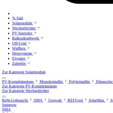
% Sale
Solarmodule
Wechselrichter
PV-Speicher
Balkonkraftwerk
Off-Grid
Wallbox
Heizsysteme
Elysator
Zubehör
Zur Kategorie Solarmodule
PV-Komplettanlage
Monokristallin
Polykristallin
Dünnschic
Zur Kategorie PV-Komplettanlage
Zur Kategorie Wechselrichter
Refit-Gebraucht
SMA
Growatt
REFUsol
SolarMax
S
Sungrow
SMA