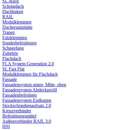
SL-Rack
Schrägdach
Dachhaken
RAIL
Modulklemmen
Dachersatzplatte
Trapez
Falzklemmen
Sonderbefestigung
Schneefang
Zubehör
Flachdach
FLA System Generation 2.0
SL Fast Flat
Modulklemmen für Flachdach
Fassade
Fassadensystem unten, Mitte, oben
Fassadensystem Abdeckprofil
Fassadenbefestiger
Fassadensystem Endkappe
Stockschrauben­aufsatz 2.0
Kreuzverbinder
Befestigungsmittel
Außenverbinder RAIL 3.0
HSI