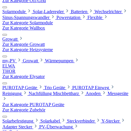
Zur Kategorie Off-Grid
Solarmodule
Solar-Laderegler
Batterien
Wechselrichter
Sinus-Spannungswandler
Powerstation
Flexible
Zur Kategorie Solarmodule
Zur Kategorie Wallbox
Growatt
Zur Kategorie Growatt
Zur Kategorie Heizsysteme
my-PV
Growatt
Wärmepumpen
ELWA
THOR
Zur Kategorie Elysator
PUROTAP Geräte
Trio Geräte
PUROTAP Einweg
Reinigung
Nachfüllung Mischbettharz
Anoden
Messgeräte
Zur Kategorie PUROTAP Geräte
Zur Kategorie Zubehör
Solarbefestigung
Solarkabel
Steckverbinder
Y-Stecker
Adapter Stecker
PV-Überwachung