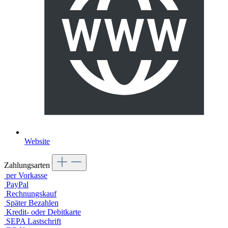
Website
Zahlungsarten
per Vorkasse
PayPal
Rechnungskauf
Später Bezahlen
Kredit- oder Debitkarte
SEPA Lastschrift