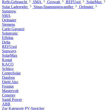
Refit-Gebraucht
SMA
Growatt
REFUsol
SolarMax
Solar Laderegler
Sinus-Spannungswandler
Oelmaier
Sungrow
SMA
Oelmaier
Siemens
Carlo Gavazzi
Solutronic
Effekta
Delta
REFUsol
Sunways
SolarMax
Kostal
KACO
Schüco
CentroSolar
Danfoss
Diehl Ako
Fronius
Mastervolt
Conergy
Samil Power
ABB
Zur Kategorie PV-Speicher