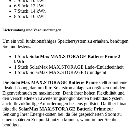
5 Stück: 10 kWh
6 Stück: 12 kWh
7 Stück: 14 kWh
8 Stück: 16 kWh
Lieferumfang und Voraussetzungen
Um ein voll funktionsfähiges Speichersystem zu erhalten, benötigen
Sie mindestens:
1 Stück
SolarMax MAX.STORAGE Batterie Prime 2
kWh
1 Stück SolarMax MAX.STORAGE Lade-/Entladeeinheit
1 Stück SolarMax MAX.STORAGE Grundgerät
Die
SolarMax MAX.STORAGE Batterie Prime
stellt somit eine
ideale Lösung dar, um Ihre Solarstromanlage zu ergänzen und den
Eigenverbrauch zu maximieren. Dank ihrer hohen Flexibilität und
den verschiedenen Erweiterungsmöglichkeiten bleibt das System
auch für zukünftige Anforderungen bestens gerüstet. Darüber hinaus
trägt die
SolarMax MAX.STORAGE Batterie Prime
zur
Senkung Ihrer Energiekosten bei, da Sie gespeicherten Strom zu
einem späteren Zeitpunkt nutzen können, wann immer Sie ihn
benötigen.