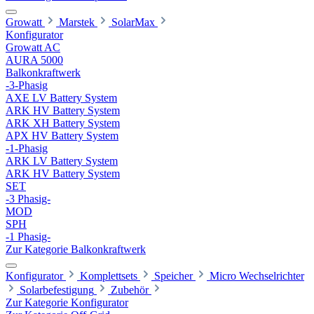
Growatt
Marstek
SolarMax
Konfigurator
Growatt AC
AURA 5000
Balkonkraftwerk
-3-Phasig
AXE LV Battery System
ARK HV Battery System
ARK XH Battery System
APX HV Battery System
-1-Phasig
ARK LV Battery System
ARK HV Battery System
SET
-3 Phasig-
MOD
SPH
-1 Phasig-
Zur Kategorie Balkonkraftwerk
Konfigurator
Komplettsets
Speicher
Micro Wechselrichter
Solarbefestigung
Zubehör
Zur Kategorie Konfigurator