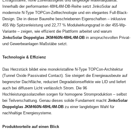
Ertragsstärke, hohe Zuverlässigkeit und langlebige Materialqualität.
Innerhalb der performanten 48HL4M-DB-Reihe setzt JinkoSolar auf
modernste N-Type TOPCon-Zelltechnologie und ein elegantes Full-Black-
Design. Die in dieser Baureihe beschriebenen Eigenschaften – inklusive
455 Wp Spitzenleistung und 22,77 % Modulwirkungsgrad in der 455-Wp-
Variante – zeigen, wie effizient die Plattform arbeitet und warum
JinkoSolar Doppelglas JKM460N-48HL4M-DB
in anspruchsvollen Privat-
und Gewerbeanlagen Maßstäbe setzt.
Technologie & Effizienz
Das Herzstück bildet eine monokristalline N-Type TOPCon-Architektur
(Tunnel Oxide Passivated Contact). Sie steigert die Energieausbeute auf
begrenzter Dachfläche, reduziert Degradationseffekte wie LID und liefert
auch bei diffusem Licht verlässlich Strom. Die 96
Hochleistungssolarzellen sorgen für homogene Stromproduktion – selbst
bei Teilverschattung. Genau dieses solide Fundament macht
JinkoSolar
Doppelglas JKM460N-48HL4M-DB
zu einer langlebigen Wahl für
nachhaltige Energiesysteme.
Produktvorteile auf einen Blick