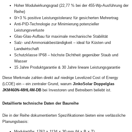
Hoher Modulwirkungsgrad (22,77 % bei der 455-Wp-Ausführung der
Reihe)
0/+3 % positive Leistungstoleranz für gesicherten Mehrertrag
Anti-PID-Technologie zur Minimierung potenzieller
Leistungsverluste
Glas-Glas-Aufbau für maximale mechanische Stabilität
Salz- und Ammoniakbeständigkeit – ideal für Küsten und
Landwirtschaft
Schutzklasse IP68 – höchste Dichtheit gegenüber Staub und
Wasser
15 Jahre Produktgarantie & 30 Jahre lineare Leistungsgarantie
Diese Merkmale zahlen direkt auf niedrige Levelized Cost of Energy
(LCOE) ein – ein zentraler Grund, warum
JinkoSolar Doppelglas
JKM460N-48HL4M-DB
bei Investoren und Betreibern beliebt ist.
Detaillierte technische Daten der Baureihe
Die in der Reihe dokumentierten Spezifikationen bieten eine verlässliche
Planungsbasis:
Modulgröße: 1762 × 1134 × 30 mm (H × B × T)