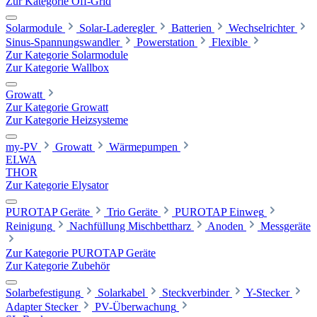
Zur Kategorie Off-Grid
Solarmodule
Solar-Laderegler
Batterien
Wechselrichter
Sinus-Spannungswandler
Powerstation
Flexible
Zur Kategorie Solarmodule
Zur Kategorie Wallbox
Growatt
Zur Kategorie Growatt
Zur Kategorie Heizsysteme
my-PV
Growatt
Wärmepumpen
ELWA
THOR
Zur Kategorie Elysator
PUROTAP Geräte
Trio Geräte
PUROTAP Einweg
Reinigung
Nachfüllung Mischbettharz
Anoden
Messgeräte
Zur Kategorie PUROTAP Geräte
Zur Kategorie Zubehör
Solarbefestigung
Solarkabel
Steckverbinder
Y-Stecker
Adapter Stecker
PV-Überwachung