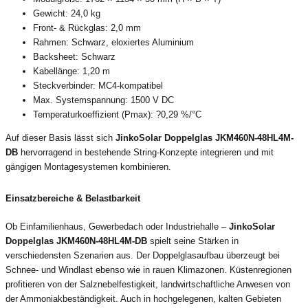
Gewicht: 24,0 kg
Front- & Rückglas: 2,0 mm
Rahmen: Schwarz, eloxiertes Aluminium
Backsheet: Schwarz
Kabellänge: 1,20 m
Steckverbinder: MC4-kompatibel
Max. Systemspannung: 1500 V DC
Temperaturkoeffizient (Pmax): ?0,29 %/°C
Auf dieser Basis lässt sich
JinkoSolar Doppelglas JKM460N-48HL4M-
DB
hervorragend in bestehende String-Konzepte integrieren und mit
gängigen Montagesystemen kombinieren.
Einsatzbereiche & Belastbarkeit
Ob Einfamilienhaus, Gewerbedach oder Industriehalle –
JinkoSolar
Doppelglas JKM460N-48HL4M-DB
spielt seine Stärken in
verschiedensten Szenarien aus. Der Doppelglasaufbau überzeugt bei
Schnee- und Windlast ebenso wie in rauen Klimazonen. Küstenregionen
profitieren von der Salznebelfestigkeit, landwirtschaftliche Anwesen von
der Ammoniakbeständigkeit. Auch in hochgelegenen, kalten Gebieten