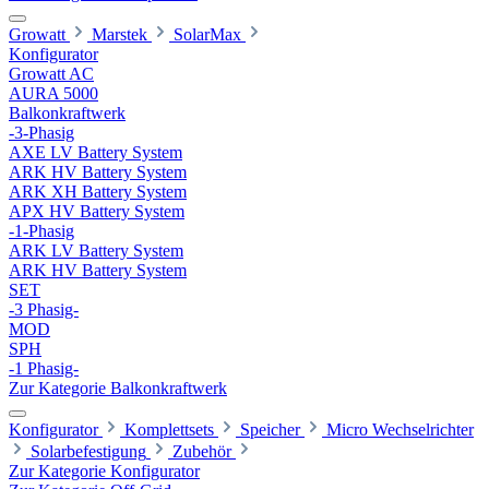
Growatt
Marstek
SolarMax
Konfigurator
Growatt AC
AURA 5000
Balkonkraftwerk
-3-Phasig
AXE LV Battery System
ARK HV Battery System
ARK XH Battery System
APX HV Battery System
-1-Phasig
ARK LV Battery System
ARK HV Battery System
SET
-3 Phasig-
MOD
SPH
-1 Phasig-
Zur Kategorie Balkonkraftwerk
Konfigurator
Komplettsets
Speicher
Micro Wechselrichter
Solarbefestigung
Zubehör
Zur Kategorie Konfigurator