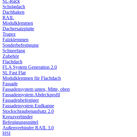
SL-Rack
Schrägdach
Dachhaken
RAIL
Modulklemmen
Dachersatzplatte
Trapez
Falzklemmen
Sonderbefestigung
Schneefang
Zubehör
Flachdach
FLA System Generation 2.0
SL Fast Flat
Modulklemmen für Flachdach
Fassade
Fassadensystem unten, Mitte, oben
Fassadensystem Abdeckprofil
Fassadenbefestiger
Fassadensystem Endkappe
Stockschrauben­aufsatz 2.0
Kreuzverbinder
Befestigungsmittel
Außenverbinder RAIL 3.0
HSI