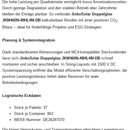
Die hohe Leistung pro Quadratmeter ermöglicht kurze Amortisationszeiten.
Durch geringe Degradation und den stabilen Betrieb über Jahrzehnte
bleiben die Erträge planbar. So verbindet
JinkoSolar Doppelglas
JKM460N-48HL4M-DB
kalkulierbare Rendite mit einer positiven CO
-
2
Bilanz – ideal für förderfähige Projekte und ESG-Strategien.
Planung & Systemintegration
Dank standardisierter Abmessungen und MC4-kompatibler Steckverbinder
lässt sich
JinkoSolar Doppelglas JKM460N-48HL4M-DB
schnell
montieren und sicher anschließen. In String-Layouts mit 1500 V DC
Systemspannung eröffnet das Modul effiziente Verschaltungsoptionen; die
positive Leistungstoleranz liefert dabei Reserven für reale
Betriebsbedingungen.
Logistische Eckdaten
Stück je Palette: 37
Stück je Container: 962
WEEE-Nummer: DE26287070
Die klaren Verpackungs- und Transportangaben erleichtern Lagerplanung