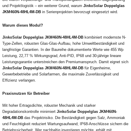
und Projektlogistik – ein weiterer Grund, warum
JinkoSolar Doppelglas
JKM460N-48HL4M-DB
in Serienprojekten bevorzugt eingesetzt wird.
Warum dieses Modul?
JinkoSolar Doppelglas JKM460N-48HL4M-DB
kombiniert modernste N-
Type-Zellen, robusten Glas-Glas-Aufbau, hohe Umweltbeständigkeit und
langfristige Garantien. In der Baureihe dokumentierte Werte wie 455 Wp
Leistung, 22,77 % Wirkungsgrad, Anti-PID, IP68 und 30-jährige lineare
Leistungsgarantie unterstreichen den Premiumanspruch. Damit eignet sich
JinkoSolar Doppelglas JKM460N-48HL4M-DB
für Eigenheime,
Gewerbebetriebe und Solarfarmen, die maximale Zuverlässigkeit und
Effizienz verlangen.
Praxisnutzen für Betreiber
Mit hoher Ertragsdichte, robuster Mechanik und starker
Degradationskontrolle minimiert
JinkoSolar Doppelglas JKM460N-
48HL4M-DB
das Projektrisiko. Die Beständigkeit gegen Salz, Ammoniak
und Feuchtigkeit reduziert Wartungsaufwand; IP68-Anschlüsse sichern die
Betriebssicherheit. Wer nachhaltig investieren möchte, erhält mit