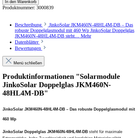
In den Warenkorb
Produktnummer:
3000839
Beschreibung
JinkoSolar JKM460N-48HL4M-DB – Das
robuste Doppelglasmodul mit 460 Wp JinkoSolar Doppelglas
JKM460N-48HL4M-DB steht…
Mehr
Datenblätter
Bewertungen
Menü schließen
Produktinformationen "Solarmodule
JinkoSolar Doppelglas JKM460N-
48HL4M-DB"
JinkoSolar JKM460N-48HL4M-DB – Das robuste Doppelglasmodul mit
460 Wp
JinkoSolar Doppelglas JKM460N-48HL4M-DB
steht für maximale