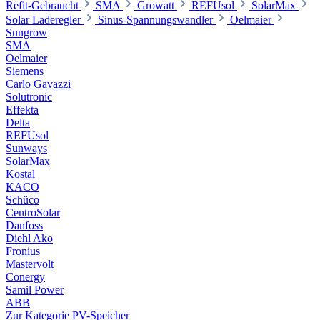
Refit-Gebraucht
SMA
Growatt
REFUsol
SolarMax
Solar Laderegler
Sinus-Spannungswandler
Oelmaier
Sungrow
SMA
Oelmaier
Siemens
Carlo Gavazzi
Solutronic
Effekta
Delta
REFUsol
Sunways
SolarMax
Kostal
KACO
Schüco
CentroSolar
Danfoss
Diehl Ako
Fronius
Mastervolt
Conergy
Samil Power
ABB
Zur Kategorie PV-Speicher