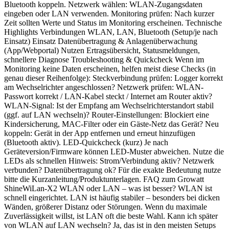
Bluetooth koppeln. Netzwerk wählen: WLAN-Zugangsdaten
eingeben oder LAN verwenden. Monitoring prüfen: Nach kurzer
Zeit sollten Werte und Status im Monitoring erscheinen. Technische
Highlights Verbindungen WLAN, LAN, Bluetooth (Setup/je nach
Einsatz) Einsatz Datenübertragung & Anlagenüberwachung
(App/Webportal) Nutzen Ertragsübersicht, Statusmeldungen,
schnellere Diagnose Troubleshooting & Quickcheck Wenn im
Monitoring keine Daten erscheinen, helfen meist diese Checks (in
genau dieser Reihenfolge): Steckverbindung prüfen: Logger korrekt
am Wechselrichter angeschlossen? Netzwerk prüfen: WLAN-
Passwort korrekt / LAN-Kabel steckt / Internet am Router aktiv?
WLAN-Signal: Ist der Empfang am Wechselrichterstandort stabil
(ggf. auf LAN wechseln)? Router-Einstellungen: Blockiert eine
Kindersicherung, MAC-Filter oder ein Gäste-Netz das Gerät? Neu
koppeln: Gerät in der App entfernen und erneut hinzufügen
(Bluetooth aktiv). LED-Quickcheck (kurz) Je nach
Geräteversion/Firmware können LED-Muster abweichen. Nutze die
LEDs als schnellen Hinweis: Strom/Verbindung aktiv? Netzwerk
verbunden? Datenübertragung ok? Für die exakte Bedeutung nutze
bitte die Kurzanleitung/Produktunterlagen. FAQ zum Growatt
ShineWiLan-X2 WLAN oder LAN – was ist besser? WLAN ist
schnell eingerichtet. LAN ist häufig stabiler – besonders bei dicken
Wänden, größerer Distanz oder Störungen. Wenn du maximale
Zuverlässigkeit willst, ist LAN oft die beste Wahl. Kann ich später
von WLAN auf LAN wechseln? Ja, das ist in den meisten Setups