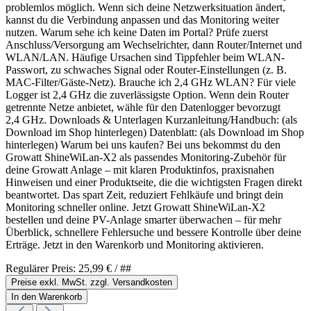
problemlos möglich. Wenn sich deine Netzwerksituation ändert,
kannst du die Verbindung anpassen und das Monitoring weiter
nutzen. Warum sehe ich keine Daten im Portal? Prüfe zuerst
Anschluss/Versorgung am Wechselrichter, dann Router/Internet und
WLAN/LAN. Häufige Ursachen sind Tippfehler beim WLAN-
Passwort, zu schwaches Signal oder Router-Einstellungen (z. B.
MAC-Filter/Gäste-Netz). Brauche ich 2,4 GHz WLAN? Für viele
Logger ist 2,4 GHz die zuverlässigste Option. Wenn dein Router
getrennte Netze anbietet, wähle für den Datenlogger bevorzugt
2,4 GHz. Downloads & Unterlagen Kurzanleitung/Handbuch: (als
Download im Shop hinterlegen) Datenblatt: (als Download im Shop
hinterlegen) Warum bei uns kaufen? Bei uns bekommst du den
Growatt ShineWiLan-X2 als passendes Monitoring-Zubehör für
deine Growatt Anlage – mit klaren Produktinfos, praxisnahen
Hinweisen und einer Produktseite, die die wichtigsten Fragen direkt
beantwortet. Das spart Zeit, reduziert Fehlkäufe und bringt dein
Monitoring schneller online. Jetzt Growatt ShineWiLan-X2
bestellen und deine PV-Anlage smarter überwachen – für mehr
Überblick, schnellere Fehlersuche und bessere Kontrolle über deine
Erträge. Jetzt in den Warenkorb und Monitoring aktivieren.
Regulärer Preis:
25,99 €
/ ##
Preise exkl. MwSt. zzgl. Versandkosten
In den Warenkorb