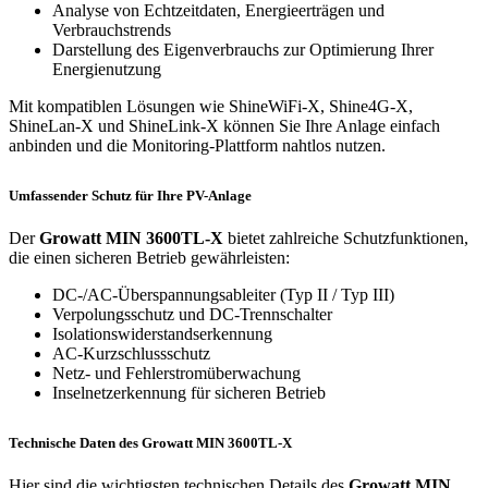
Analyse von Echtzeitdaten, Energieerträgen und
Verbrauchstrends
Darstellung des Eigenverbrauchs zur Optimierung Ihrer
Energienutzung
Mit kompatiblen Lösungen wie ShineWiFi-X, Shine4G-X,
ShineLan-X und ShineLink-X können Sie Ihre Anlage einfach
anbinden und die Monitoring-Plattform nahtlos nutzen.
Umfassender Schutz für Ihre PV-Anlage
Der
Growatt MIN 3600TL-X
bietet zahlreiche Schutzfunktionen,
die einen sicheren Betrieb gewährleisten:
DC-/AC-Überspannungsableiter (Typ II / Typ III)
Verpolungsschutz und DC-Trennschalter
Isolationswiderstandserkennung
AC-Kurzschlussschutz
Netz- und Fehlerstromüberwachung
Inselnetzerkennung für sicheren Betrieb
Technische Daten des Growatt MIN 3600TL-X
Hier sind die wichtigsten technischen Details des
Growatt MIN