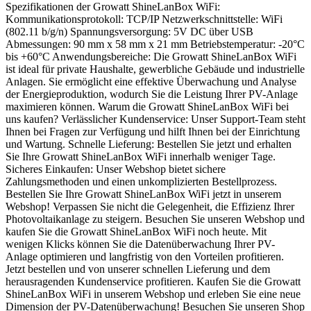
Spezifikationen der Growatt ShineLanBox WiFi:
Kommunikationsprotokoll: TCP/IP Netzwerkschnittstelle: WiFi
(802.11 b/g/n) Spannungsversorgung: 5V DC über USB
Abmessungen: 90 mm x 58 mm x 21 mm Betriebstemperatur: -20°C
bis +60°C Anwendungsbereiche: Die Growatt ShineLanBox WiFi
ist ideal für private Haushalte, gewerbliche Gebäude und industrielle
Anlagen. Sie ermöglicht eine effektive Überwachung und Analyse
der Energieproduktion, wodurch Sie die Leistung Ihrer PV-Anlage
maximieren können. Warum die Growatt ShineLanBox WiFi bei
uns kaufen? Verlässlicher Kundenservice: Unser Support-Team steht
Ihnen bei Fragen zur Verfügung und hilft Ihnen bei der Einrichtung
und Wartung. Schnelle Lieferung: Bestellen Sie jetzt und erhalten
Sie Ihre Growatt ShineLanBox WiFi innerhalb weniger Tage.
Sicheres Einkaufen: Unser Webshop bietet sichere
Zahlungsmethoden und einen unkomplizierten Bestellprozess.
Bestellen Sie Ihre Growatt ShineLanBox WiFi jetzt in unserem
Webshop! Verpassen Sie nicht die Gelegenheit, die Effizienz Ihrer
Photovoltaikanlage zu steigern. Besuchen Sie unseren Webshop und
kaufen Sie die Growatt ShineLanBox WiFi noch heute. Mit
wenigen Klicks können Sie die Datenüberwachung Ihrer PV-
Anlage optimieren und langfristig von den Vorteilen profitieren.
Jetzt bestellen und von unserer schnellen Lieferung und dem
herausragenden Kundenservice profitieren. Kaufen Sie die Growatt
ShineLanBox WiFi in unserem Webshop und erleben Sie eine neue
Dimension der PV-Datenüberwachung! Besuchen Sie unseren Shop