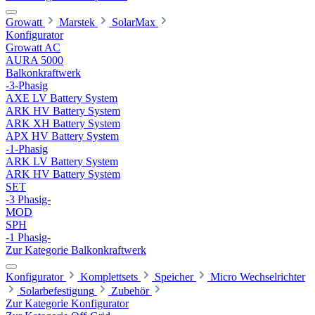
Growatt
Marstek
SolarMax
Konfigurator
Growatt AC
AURA 5000
Balkonkraftwerk
-3-Phasig
AXE LV Battery System
ARK HV Battery System
ARK XH Battery System
APX HV Battery System
-1-Phasig
ARK LV Battery System
ARK HV Battery System
SET
-3 Phasig-
MOD
SPH
-1 Phasig-
Zur Kategorie Balkonkraftwerk
Konfigurator
Komplettsets
Speicher
Micro Wechselrichter
Solarbefestigung
Zubehör
Zur Kategorie Konfigurator