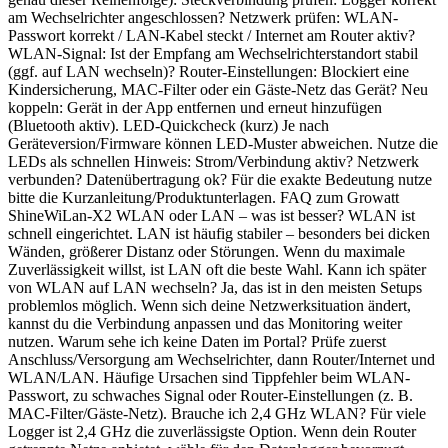
am Wechselrichter angeschlossen? Netzwerk prüfen: WLAN-
Passwort korrekt / LAN-Kabel steckt / Internet am Router aktiv?
WLAN-Signal: Ist der Empfang am Wechselrichterstandort stabil
(ggf. auf LAN wechseln)? Router-Einstellungen: Blockiert eine
Kindersicherung, MAC-Filter oder ein Gäste-Netz das Gerät? Neu
koppeln: Gerät in der App entfernen und erneut hinzufügen
(Bluetooth aktiv). LED-Quickcheck (kurz) Je nach
Geräteversion/Firmware können LED-Muster abweichen. Nutze die
LEDs als schnellen Hinweis: Strom/Verbindung aktiv? Netzwerk
verbunden? Datenübertragung ok? Für die exakte Bedeutung nutze
bitte die Kurzanleitung/Produktunterlagen. FAQ zum Growatt
ShineWiLan-X2 WLAN oder LAN – was ist besser? WLAN ist
schnell eingerichtet. LAN ist häufig stabiler – besonders bei dicken
Wänden, größerer Distanz oder Störungen. Wenn du maximale
Zuverlässigkeit willst, ist LAN oft die beste Wahl. Kann ich später
von WLAN auf LAN wechseln? Ja, das ist in den meisten Setups
problemlos möglich. Wenn sich deine Netzwerksituation ändert,
kannst du die Verbindung anpassen und das Monitoring weiter
nutzen. Warum sehe ich keine Daten im Portal? Prüfe zuerst
Anschluss/Versorgung am Wechselrichter, dann Router/Internet und
WLAN/LAN. Häufige Ursachen sind Tippfehler beim WLAN-
Passwort, zu schwaches Signal oder Router-Einstellungen (z. B.
MAC-Filter/Gäste-Netz). Brauche ich 2,4 GHz WLAN? Für viele
Logger ist 2,4 GHz die zuverlässigste Option. Wenn dein Router