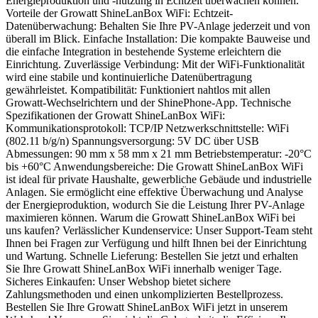
Energieproduktion und -nutzung in Echtzeit überwachen können.
Vorteile der Growatt ShineLanBox WiFi: Echtzeit-
Datenüberwachung: Behalten Sie Ihre PV-Anlage jederzeit und von
überall im Blick. Einfache Installation: Die kompakte Bauweise und
die einfache Integration in bestehende Systeme erleichtern die
Einrichtung. Zuverlässige Verbindung: Mit der WiFi-Funktionalität
wird eine stabile und kontinuierliche Datenübertragung
gewährleistet. Kompatibilität: Funktioniert nahtlos mit allen
Growatt-Wechselrichtern und der ShinePhone-App. Technische
Spezifikationen der Growatt ShineLanBox WiFi:
Kommunikationsprotokoll: TCP/IP Netzwerkschnittstelle: WiFi
(802.11 b/g/n) Spannungsversorgung: 5V DC über USB
Abmessungen: 90 mm x 58 mm x 21 mm Betriebstemperatur: -20°C
bis +60°C Anwendungsbereiche: Die Growatt ShineLanBox WiFi
ist ideal für private Haushalte, gewerbliche Gebäude und industrielle
Anlagen. Sie ermöglicht eine effektive Überwachung und Analyse
der Energieproduktion, wodurch Sie die Leistung Ihrer PV-Anlage
maximieren können. Warum die Growatt ShineLanBox WiFi bei
uns kaufen? Verlässlicher Kundenservice: Unser Support-Team steht
Ihnen bei Fragen zur Verfügung und hilft Ihnen bei der Einrichtung
und Wartung. Schnelle Lieferung: Bestellen Sie jetzt und erhalten
Sie Ihre Growatt ShineLanBox WiFi innerhalb weniger Tage.
Sicheres Einkaufen: Unser Webshop bietet sichere
Zahlungsmethoden und einen unkomplizierten Bestellprozess.
Bestellen Sie Ihre Growatt ShineLanBox WiFi jetzt in unserem