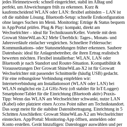
jedes Heimnetzwerk: schnell eingerichtet, stabil im Alltag und
perfekt, um Abweichungen früh zu erkennen. Kurz &
kaufentscheidend WLAN oder LAN: flexibel anbinden – LAN ist
oft die stabilste Lösung. Bluetooth-Setup: schnelle Erstkonfiguration
ohne langes Suchen im Menü. Monitoring: Erträge & Status bequem
in App/Portal prüfen. Plug & Play: kompakt, direkt am
Wechselrichter – ideal für Technikraum/Keller. Vorteile mit dem
Growatt ShineWiLan-X2 Mehr Überblick: Tages-, Monats- und
Jahresverläufe einfacher vergleichen. Schnellere Fehlersuche:
Kommunikations- oder Statusmeldungen früher erkennen. Saubere
Datenbasis: ideal für Anlagenbetreiber, die ihren Ertrag realistisch
bewerten möchten. Flexibel installierbar: WLAN, LAN oder
Bluetooth je nach Standort und Router-Situation. Kompatibilität &
Voraussetzungen Der Growatt ShineWiLan-X2 ist für Growatt
Wechselrichter mit passender Schnittstelle (häufig USB) gedacht.
Für eine reibungslose Verbindung empfehlen wir:
Internetverbindung am Installationsort (WLAN oder LAN) bei
WLAN möglichst ein 2,4 GHz-Netz (oft stabiler für IoT/Logger)
Smartphone/Tablet für die Einrichtung (Bluetooth aktiv) Praxis-
Tipp: Wenn das WLAN am Wechselrichter schwankt, nutze LAN
(Kabel) oder platziere einen Access Point näher am Technikstandort.
Das sorgt meist für die stabilste Datenübertragung. Einrichtung in 5
Schritten Anschließen: Growatt ShineWiLan-X2 am Wechselrichter
einstecken. App/Portal: Monitoring-App öffnen, anmelden oder
Konto erstellen. Gerät hinzufügen: Datenlogger auswählen und per