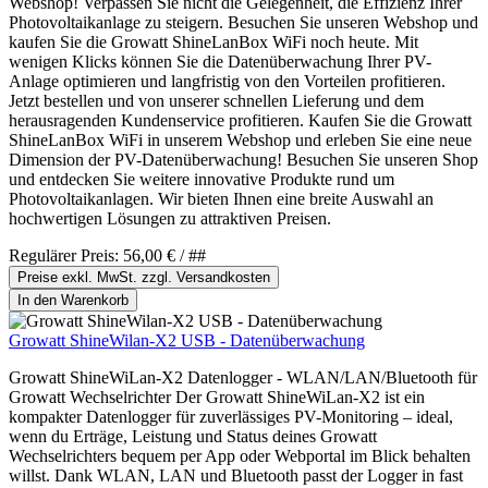
Webshop! Verpassen Sie nicht die Gelegenheit, die Effizienz Ihrer
Photovoltaikanlage zu steigern. Besuchen Sie unseren Webshop und
kaufen Sie die Growatt ShineLanBox WiFi noch heute. Mit
wenigen Klicks können Sie die Datenüberwachung Ihrer PV-
Anlage optimieren und langfristig von den Vorteilen profitieren.
Jetzt bestellen und von unserer schnellen Lieferung und dem
herausragenden Kundenservice profitieren. Kaufen Sie die Growatt
ShineLanBox WiFi in unserem Webshop und erleben Sie eine neue
Dimension der PV-Datenüberwachung! Besuchen Sie unseren Shop
und entdecken Sie weitere innovative Produkte rund um
Photovoltaikanlagen. Wir bieten Ihnen eine breite Auswahl an
hochwertigen Lösungen zu attraktiven Preisen.
Regulärer Preis:
56,00 €
/ ##
Preise exkl. MwSt. zzgl. Versandkosten
In den Warenkorb
Growatt ShineWilan-X2 USB - Datenüberwachung
Growatt ShineWiLan-X2 Datenlogger - WLAN/LAN/Bluetooth für
Growatt Wechselrichter Der Growatt ShineWiLan-X2 ist ein
kompakter Datenlogger für zuverlässiges PV-Monitoring – ideal,
wenn du Erträge, Leistung und Status deines Growatt
Wechselrichters bequem per App oder Webportal im Blick behalten
willst. Dank WLAN, LAN und Bluetooth passt der Logger in fast