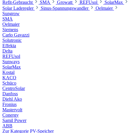
Refit-Gebraucht
SMA
Growatt
REFUsol
SolarMax
Solar Laderegler
Sinus-Spannungswandler
Oelmaier
Sungrow
SMA
Oelmaier
Siemens
Carlo Gavazzi
Solutronic
Effekta
Delta
REFUsol
Sunways
SolarMax
Kostal
KACO
Schüco
CentroSolar
Danfoss
Diehl Ako
Fronius
Mastervolt
Conergy
Samil Power
ABB
Zur Kategorie PV-Speicher