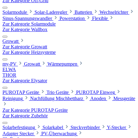
Zur Kategorie Off-Grid
Solarmodule
Solar-Laderegler
Batterien
Wechselrichter
Sinus-Spannungswandler
Powerstation
Flexible
Zur Kategorie Solarmodule
Zur Kategorie Wallbox
Growatt
Zur Kategorie Growatt
Zur Kategorie Heizsysteme
my-PV
Growatt
Wärmepumpen
ELWA
THOR
Zur Kategorie Elysator
PUROTAP Geräte
Trio Geräte
PUROTAP Einweg
Reinigung
Nachfüllung Mischbettharz
Anoden
Messgeräte
Zur Kategorie PUROTAP Geräte
Zur Kategorie Zubehör
Solarbefestigung
Solarkabel
Steckverbinder
Y-Stecker
Adapter Stecker
PV-Überwachung