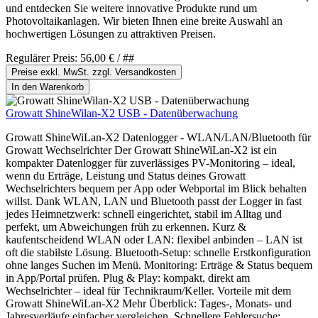
und entdecken Sie weitere innovative Produkte rund um
Photovoltaikanlagen. Wir bieten Ihnen eine breite Auswahl an
hochwertigen Lösungen zu attraktiven Preisen.
Regulärer Preis:
56,00 €
/ ##
Preise exkl. MwSt. zzgl. Versandkosten
In den Warenkorb
Growatt ShineWilan-X2 USB - Datenüberwachung
Growatt ShineWiLan-X2 Datenlogger - WLAN/LAN/Bluetooth für
Growatt Wechselrichter Der Growatt ShineWiLan-X2 ist ein
kompakter Datenlogger für zuverlässiges PV-Monitoring – ideal,
wenn du Erträge, Leistung und Status deines Growatt
Wechselrichters bequem per App oder Webportal im Blick behalten
willst. Dank WLAN, LAN und Bluetooth passt der Logger in fast
jedes Heimnetzwerk: schnell eingerichtet, stabil im Alltag und
perfekt, um Abweichungen früh zu erkennen. Kurz &
kaufentscheidend WLAN oder LAN: flexibel anbinden – LAN ist
oft die stabilste Lösung. Bluetooth-Setup: schnelle Erstkonfiguration
ohne langes Suchen im Menü. Monitoring: Erträge & Status bequem
in App/Portal prüfen. Plug & Play: kompakt, direkt am
Wechselrichter – ideal für Technikraum/Keller. Vorteile mit dem
Growatt ShineWiLan-X2 Mehr Überblick: Tages-, Monats- und
Jahresverläufe einfacher vergleichen. Schnellere Fehlersuche: