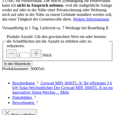
3 UStG für Photovoltaik. Die MwSt.-Ermäßigung für Photovoltaik
kann ich
nicht in Anspruch nehmen
, weil die maßgebliche Anlage
weder auf oder in der Nähe einer Privatwohnung oder Wohnung
noch auf oder in der Nähe zu einem Gebäude installiert werden soll,
das einer Tätigkeit des Gemeinwohls dient.
Weitere Informationen
Versandfertig in 1 Tag, Lieferzeit ca. 7 Werktage bei Bestellung II
Produkt Anzahl: Gib den gewünschten Wert ein oder benutze
die Schaltflächen um die Anzahl zu erhöhen oder zu
reduzieren.
Stück
In den Warenkorb
Produktnummer:
3000541
Beschreibung
Growatt MIN 3600TL-X: Ihr effizienter 3,6
kW Solar-Wechselrichter Der Growatt MIN 3600TL-X ist ein
innovativer String-Wechse…
Mehr
Datenblätter
Bewertungen
Menü schließen