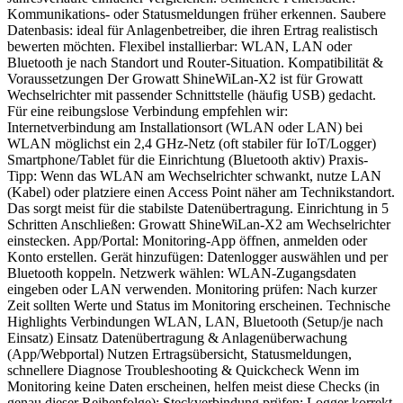
Kommunikations- oder Statusmeldungen früher erkennen. Saubere
Datenbasis: ideal für Anlagenbetreiber, die ihren Ertrag realistisch
bewerten möchten. Flexibel installierbar: WLAN, LAN oder
Bluetooth je nach Standort und Router-Situation. Kompatibilität &
Voraussetzungen Der Growatt ShineWiLan-X2 ist für Growatt
Wechselrichter mit passender Schnittstelle (häufig USB) gedacht.
Für eine reibungslose Verbindung empfehlen wir:
Internetverbindung am Installationsort (WLAN oder LAN) bei
WLAN möglichst ein 2,4 GHz-Netz (oft stabiler für IoT/Logger)
Smartphone/Tablet für die Einrichtung (Bluetooth aktiv) Praxis-
Tipp: Wenn das WLAN am Wechselrichter schwankt, nutze LAN
(Kabel) oder platziere einen Access Point näher am Technikstandort.
Das sorgt meist für die stabilste Datenübertragung. Einrichtung in 5
Schritten Anschließen: Growatt ShineWiLan-X2 am Wechselrichter
einstecken. App/Portal: Monitoring-App öffnen, anmelden oder
Konto erstellen. Gerät hinzufügen: Datenlogger auswählen und per
Bluetooth koppeln. Netzwerk wählen: WLAN-Zugangsdaten
eingeben oder LAN verwenden. Monitoring prüfen: Nach kurzer
Zeit sollten Werte und Status im Monitoring erscheinen. Technische
Highlights Verbindungen WLAN, LAN, Bluetooth (Setup/je nach
Einsatz) Einsatz Datenübertragung & Anlagenüberwachung
(App/Webportal) Nutzen Ertragsübersicht, Statusmeldungen,
schnellere Diagnose Troubleshooting & Quickcheck Wenn im
Monitoring keine Daten erscheinen, helfen meist diese Checks (in
genau dieser Reihenfolge): Steckverbindung prüfen: Logger korrekt