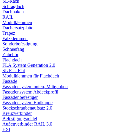
SL-Rack
Schrägdach
Dachhaken
RAIL
Modulklemmen
Dachersatzplatte
Trapez
Falzklemmen
Sonderbefestigung
Schneefang
Zubehör
Flachdach
FLA System Generation 2.0
SL Fast Flat
Modulklemmen für Flachdach
Fassade
Fassadensystem unten, Mitte, oben
Fassadensystem Abdeckprofil
Fassadenbefestiger
Fassadensystem Endkappe
Stockschrauben­aufsatz 2.0
Kreuzverbinder
Befestigungsmittel
Außenverbinder RAIL 3.0
HSI