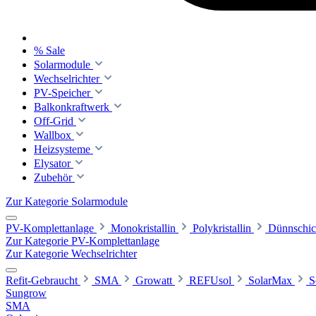
% Sale
Solarmodule
Wechselrichter
PV-Speicher
Balkonkraftwerk
Off-Grid
Wallbox
Heizsysteme
Elysator
Zubehör
Zur Kategorie Solarmodule
PV-Komplettanlage
Monokristallin
Polykristallin
Dünnschic
Zur Kategorie PV-Komplettanlage
Zur Kategorie Wechselrichter
Refit-Gebraucht
SMA
Growatt
REFUsol
SolarMax
S
Sungrow
SMA