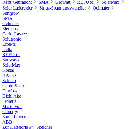
Refit-Gebraucht
SMA
Growatt
REFUsol
SolarMax
Solar Laderegler
Sinus-Spannungswandler
Oelmaier
Sungrow
SMA
Oelmaier
Siemens
Carlo Gavazzi
Solutronic
Effekta
Delta
REFUsol
Sunways
SolarMax
Kostal
KACO
Schüco
CentroSolar
Danfoss
Diehl Ako
Fronius
Mastervolt
Conergy
Samil Power
ABB
Zur Kategorie PV-Speicher