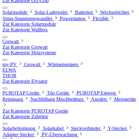
Zur Kategorie Off-Grid
Solarmodule
Solar-Laderegler
Batterien
Wechselrichter
Sinus-Spannungswandler
Powerstation
Flexible
Zur Kategorie Solarmodule
Zur Kategorie Wallbox
Growatt
Zur Kategorie Growatt
Zur Kategorie Heizsysteme
my-PV
Growatt
Wärmepumpen
ELWA
THOR
Zur Kategorie Elysator
PUROTAP Geräte
Trio Geräte
PUROTAP Einweg
Reinigung
Nachfüllung Mischbettharz
Anoden
Messgeräte
Zur Kategorie PUROTAP Geräte
Zur Kategorie Zubehör
Solarbefestigung
Solarkabel
Steckverbinder
Y-Stecker
Adapter Stecker
PV-Überwachung