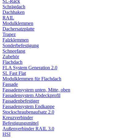
SL-Rack
Schrägdach
Dachhaken
RAIL
Modulklemmen
Dachersatzplatte
Trapez
Falzklemmen
Sonderbefestigung
Schneefang
Zubehör
Flachdach
FLA System Generation 2.0
SL Fast Flat
Modulklemmen für Flachdach
Fassade
Fassadensystem unten, Mitte, oben
Fassadensystem Abdeckprofil
Fassadenbefestiger
Fassadensystem Endkappe
Stockschrauben­aufsatz 2.0
Kreuzverbinder
Befestigungsmittel
Außenverbinder RAIL 3.0
HSI