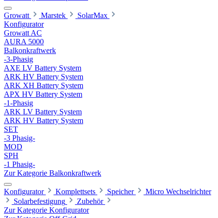
Growatt
Marstek
SolarMax
Konfigurator
Growatt AC
AURA 5000
Balkonkraftwerk
-3-Phasig
AXE LV Battery System
ARK HV Battery System
ARK XH Battery System
APX HV Battery System
-1-Phasig
ARK LV Battery System
ARK HV Battery System
SET
-3 Phasig-
MOD
SPH
-1 Phasig-
Zur Kategorie Balkonkraftwerk
Konfigurator
Komplettsets
Speicher
Micro Wechselrichter
Solarbefestigung
Zubehör
Zur Kategorie Konfigurator