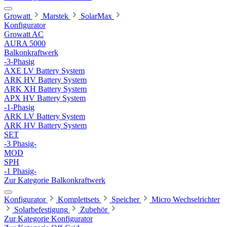
Growatt
Marstek
SolarMax
Konfigurator
Growatt AC
AURA 5000
Balkonkraftwerk
-3-Phasig
AXE LV Battery System
ARK HV Battery System
ARK XH Battery System
APX HV Battery System
-1-Phasig
ARK LV Battery System
ARK HV Battery System
SET
-3 Phasig-
MOD
SPH
-1 Phasig-
Zur Kategorie Balkonkraftwerk
Konfigurator
Komplettsets
Speicher
Micro Wechselrichter
Solarbefestigung
Zubehör
Zur Kategorie Konfigurator