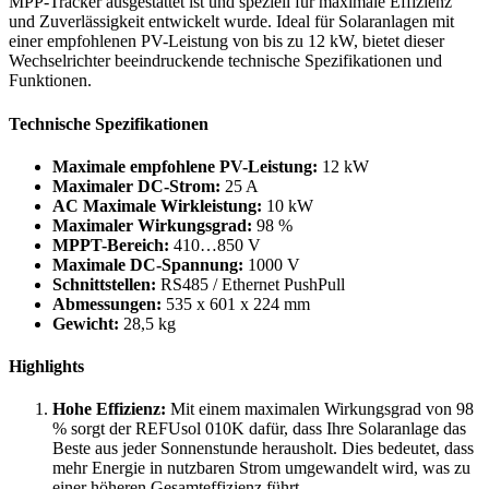
MPP-Tracker ausgestattet ist und speziell für maximale Effizienz
und Zuverlässigkeit entwickelt wurde. Ideal für Solaranlagen mit
einer empfohlenen PV-Leistung von bis zu 12 kW, bietet dieser
Wechselrichter beeindruckende technische Spezifikationen und
Funktionen.
Technische Spezifikationen
Maximale empfohlene PV-Leistung:
12 kW
Maximaler DC-Strom:
25 A
AC Maximale Wirkleistung:
10 kW
Maximaler Wirkungsgrad:
98 %
MPPT-Bereich:
410…850 V
Maximale DC-Spannung:
1000 V
Schnittstellen:
RS485 / Ethernet PushPull
Abmessungen:
535 x 601 x 224 mm
Gewicht:
28,5 kg
Highlights
Hohe Effizienz:
Mit einem maximalen Wirkungsgrad von 98
% sorgt der REFUsol 010K dafür, dass Ihre Solaranlage das
Beste aus jeder Sonnenstunde herausholt. Dies bedeutet, dass
mehr Energie in nutzbaren Strom umgewandelt wird, was zu
einer höheren Gesamteffizienz führt.