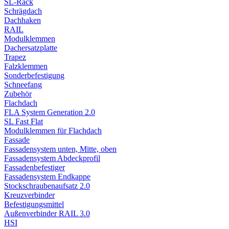
SL-Rack
Schrägdach
Dachhaken
RAIL
Modulklemmen
Dachersatzplatte
Trapez
Falzklemmen
Sonderbefestigung
Schneefang
Zubehör
Flachdach
FLA System Generation 2.0
SL Fast Flat
Modulklemmen für Flachdach
Fassade
Fassadensystem unten, Mitte, oben
Fassadensystem Abdeckprofil
Fassadenbefestiger
Fassadensystem Endkappe
Stockschrauben­aufsatz 2.0
Kreuzverbinder
Befestigungsmittel
Außenverbinder RAIL 3.0
HSI