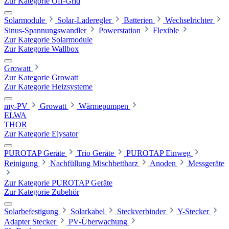
Zur Kategorie Off-Grid
Solarmodule
Solar-Laderegler
Batterien
Wechselrichter
Sinus-Spannungswandler
Powerstation
Flexible
Zur Kategorie Solarmodule
Zur Kategorie Wallbox
Growatt
Zur Kategorie Growatt
Zur Kategorie Heizsysteme
my-PV
Growatt
Wärmepumpen
ELWA
THOR
Zur Kategorie Elysator
PUROTAP Geräte
Trio Geräte
PUROTAP Einweg
Reinigung
Nachfüllung Mischbettharz
Anoden
Messgeräte
Zur Kategorie PUROTAP Geräte
Zur Kategorie Zubehör
Solarbefestigung
Solarkabel
Steckverbinder
Y-Stecker
Adapter Stecker
PV-Überwachung