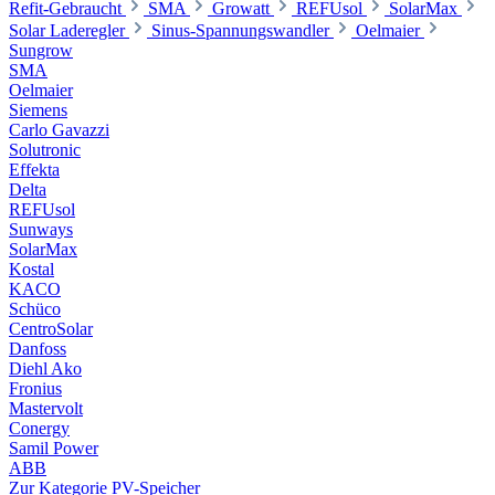
Refit-Gebraucht
SMA
Growatt
REFUsol
SolarMax
Solar Laderegler
Sinus-Spannungswandler
Oelmaier
Sungrow
SMA
Oelmaier
Siemens
Carlo Gavazzi
Solutronic
Effekta
Delta
REFUsol
Sunways
SolarMax
Kostal
KACO
Schüco
CentroSolar
Danfoss
Diehl Ako
Fronius
Mastervolt
Conergy
Samil Power
ABB
Zur Kategorie PV-Speicher