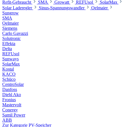
Refit-Gebraucht
SMA
Growatt
REFUsol
SolarMax
Solar Laderegler
Sinus-Spannungswandler
Oelmaier
Sungrow
SMA
Oelmaier
Siemens
Carlo Gavazzi
Solutronic
Effekta
Delta
REFUsol
Sunways
SolarMax
Kostal
KACO
Schüco
CentroSolar
Danfoss
Diehl Ako
Fronius
Mastervolt
Conergy
Samil Power
ABB
Zur Kategorie PV-Speicher