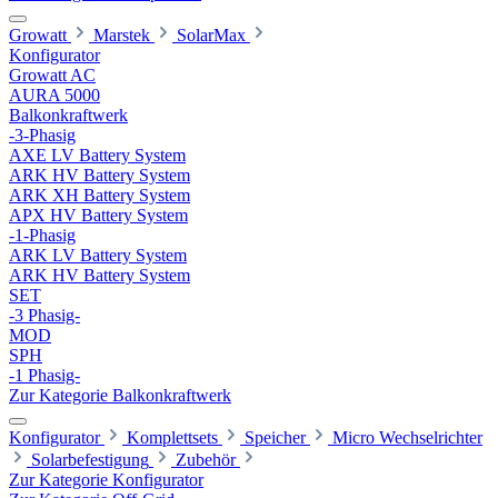
Growatt
Marstek
SolarMax
Konfigurator
Growatt AC
AURA 5000
Balkonkraftwerk
-3-Phasig
AXE LV Battery System
ARK HV Battery System
ARK XH Battery System
APX HV Battery System
-1-Phasig
ARK LV Battery System
ARK HV Battery System
SET
-3 Phasig-
MOD
SPH
-1 Phasig-
Zur Kategorie Balkonkraftwerk
Konfigurator
Komplettsets
Speicher
Micro Wechselrichter
Solarbefestigung
Zubehör
Zur Kategorie Konfigurator