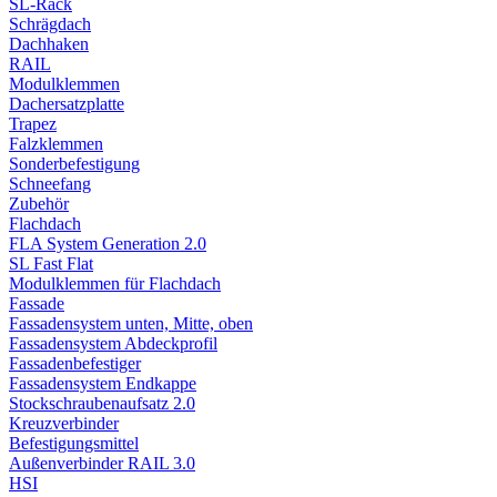
SL-Rack
Schrägdach
Dachhaken
RAIL
Modulklemmen
Dachersatzplatte
Trapez
Falzklemmen
Sonderbefestigung
Schneefang
Zubehör
Flachdach
FLA System Generation 2.0
SL Fast Flat
Modulklemmen für Flachdach
Fassade
Fassadensystem unten, Mitte, oben
Fassadensystem Abdeckprofil
Fassadenbefestiger
Fassadensystem Endkappe
Stockschrauben­aufsatz 2.0
Kreuzverbinder
Befestigungsmittel
Außenverbinder RAIL 3.0
HSI