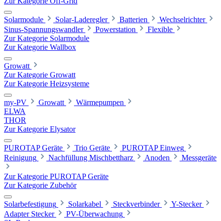
Zur Kategorie Off-Grid
Solarmodule
Solar-Laderegler
Batterien
Wechselrichter
Sinus-Spannungswandler
Powerstation
Flexible
Zur Kategorie Solarmodule
Zur Kategorie Wallbox
Growatt
Zur Kategorie Growatt
Zur Kategorie Heizsysteme
my-PV
Growatt
Wärmepumpen
ELWA
THOR
Zur Kategorie Elysator
PUROTAP Geräte
Trio Geräte
PUROTAP Einweg
Reinigung
Nachfüllung Mischbettharz
Anoden
Messgeräte
Zur Kategorie PUROTAP Geräte
Zur Kategorie Zubehör
Solarbefestigung
Solarkabel
Steckverbinder
Y-Stecker
Adapter Stecker
PV-Überwachung