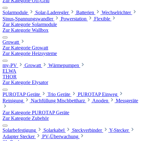
Zur Kategorie Off-Grid
Solarmodule
Solar-Laderegler
Batterien
Wechselrichter
Sinus-Spannungswandler
Powerstation
Flexible
Zur Kategorie Solarmodule
Zur Kategorie Wallbox
Growatt
Zur Kategorie Growatt
Zur Kategorie Heizsysteme
my-PV
Growatt
Wärmepumpen
ELWA
THOR
Zur Kategorie Elysator
PUROTAP Geräte
Trio Geräte
PUROTAP Einweg
Reinigung
Nachfüllung Mischbettharz
Anoden
Messgeräte
Zur Kategorie PUROTAP Geräte
Zur Kategorie Zubehör
Solarbefestigung
Solarkabel
Steckverbinder
Y-Stecker
Adapter Stecker
PV-Überwachung