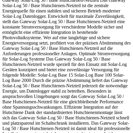
Gateway Solar-Log 50 / Base Hutschienen-Netzteil Das Gateway
Solar-Log 50 / Base Hutschienen-Netzteil ist die zentrale
Energiequelle für einen stabilen und sicheren Betrieb moderner
Solar-Log Datenlogger. Entwickelt für maximale Zuverlässigkeit,
stellt das Gateway Solar-Log 50 / Base Hutschienen-Netzteil eine
konstante Stromversorgung für verschiedene Modelle sicher und
ermöglicht eine effiziente Integration in bestehende
Photovoltaiksysteme. Wer auf eine langlebige und sichere
Energieversorgung setzt, profitiert von der präzisen Abstimmung des
Gateway Solar-Log 50 / Base Hutschienen-Netzteil auf die
Anforderungen professioneller Anlagen. Optimale Stromversorgung
für Solar-Log Systeme Das Gateway Solar-Log 50 / Base
Hutschienen-Netzteil wurde speziell für den Einsatz mit Solar-Log
Geräten konzipiert und bietet eine zuverlässige Versorgung für
folgende Modelle: Solar-Log Base 15 Solar-Log Base 100 Solar-
Log Base 2000 Durch die präzise Abstimmung liefert das Gateway
Solar-Log 50 / Base Hutschienen-Netzteil jederzeit die notwendige
Energie, um Datenlogger stabil zu betreiben. Besonders in
anspruchsvollen Umgebungen sorgt das Gateway Solar-Log 50 /
Base Hutschienen-Netzteil für eine gleichbleibende Performance
ohne Spannungsschwankungen. Effiziente Integration auf der
Hutschiene Dank der standardisierten Hutschienenmontage lässt
sich das Gateway Solar-Log 50 / Base Hutschienen-Netzteil schnell
und platzsparend im Schaltschrank installieren. Das Gateway Solar-
Log 50 / Base Hutschienen-Netzteil ist damit ideal für professionelle