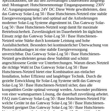
Spezifikationen, die auf den zuverlässigen Dauerbetrieb ausgelegt
sind: Montageart: Hutschienenmontage Eingangsspannung: 230V
AC Ausgangsspannung: 24V DC Diese Werte gewährleisten, dass
das Gateway Solar-Log 50 / Base Hutschienen-Netzteil eine stabile
Energieversorgung liefert und optimal auf die Anforderungen
moderner Solar-Log Systeme abgestimmt ist. Das Gateway Solar-
Log 50 / Base Hutschienen-Netzteil sorgt damit für maximale
Betriebssicherheit. Zuverlässigkeit im Dauerbetrieb Im täglichen
Einsatz zeigt das Gateway Solar-Log 50 / Base Hutschienen-
Netzteil seine Stärke durch konstante Leistung und hohe
Ausfallsicherheit. Besonders bei kontinuierlicher Überwachung von
Photovoltaikanlagen ist eine stabile Energieversorgung
unverzichtbar. Das Gateway Solar-Log 50 / Base Hutschienen-
Netzteil gewährleistet genau diese Stabilität und schützt
angeschlossene Geräte vor Unterbrechungen. Warum dieses Netzteil
die richtige Wahl ist Das Gateway Solar-Log 50 / Base
Hutschienen-Netzteil bietet eine Kombination aus einfacher
Installation, hoher Effizienz und langlebiger Technik. Durch die
gezielte Entwicklung für Solar-Log Systeme stellt das Gateway
Solar-Log 50 / Base Hutschienen-Netzteil sicher, dass alle
kompatiblen Geräte optimal versorgt werden. Anwender profitieren
von einer wartungsarmen Lösung, die dauerhaft zuverlässig arbeitet.
FAQ zum Gateway Solar-Log 50 / Base Hutschienen-Netzteil Für
welche Geräte ist das Gateway Solar-Log 50 / Base Hutschienen-
Netzteil geeignet Das Gateway Solar-Log 50 / Base Hutschienen-