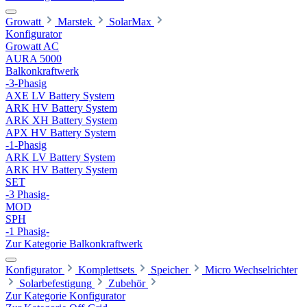
Growatt
Marstek
SolarMax
Konfigurator
Growatt AC
AURA 5000
Balkonkraftwerk
-3-Phasig
AXE LV Battery System
ARK HV Battery System
ARK XH Battery System
APX HV Battery System
-1-Phasig
ARK LV Battery System
ARK HV Battery System
SET
-3 Phasig-
MOD
SPH
-1 Phasig-
Zur Kategorie Balkonkraftwerk
Konfigurator
Komplettsets
Speicher
Micro Wechselrichter
Solarbefestigung
Zubehör
Zur Kategorie Konfigurator