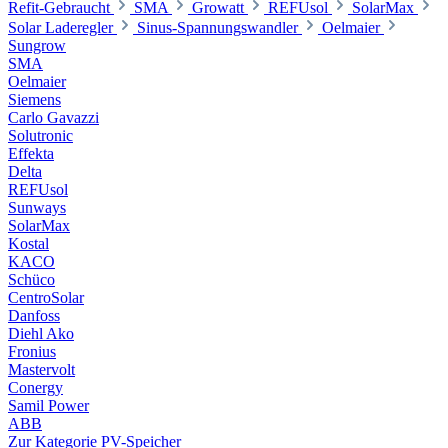
Refit-Gebraucht
SMA
Growatt
REFUsol
SolarMax
Solar Laderegler
Sinus-Spannungswandler
Oelmaier
Sungrow
SMA
Oelmaier
Siemens
Carlo Gavazzi
Solutronic
Effekta
Delta
REFUsol
Sunways
SolarMax
Kostal
KACO
Schüco
CentroSolar
Danfoss
Diehl Ako
Fronius
Mastervolt
Conergy
Samil Power
ABB
Zur Kategorie PV-Speicher