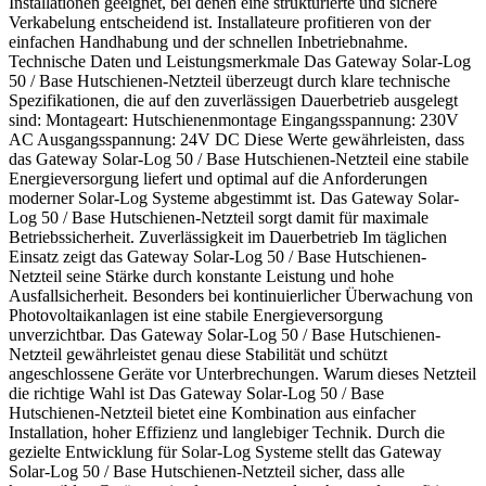
Installationen geeignet, bei denen eine strukturierte und sichere
Verkabelung entscheidend ist. Installateure profitieren von der
einfachen Handhabung und der schnellen Inbetriebnahme.
Technische Daten und Leistungsmerkmale Das Gateway Solar-Log
50 / Base Hutschienen-Netzteil überzeugt durch klare technische
Spezifikationen, die auf den zuverlässigen Dauerbetrieb ausgelegt
sind: Montageart: Hutschienenmontage Eingangsspannung: 230V
AC Ausgangsspannung: 24V DC Diese Werte gewährleisten, dass
das Gateway Solar-Log 50 / Base Hutschienen-Netzteil eine stabile
Energieversorgung liefert und optimal auf die Anforderungen
moderner Solar-Log Systeme abgestimmt ist. Das Gateway Solar-
Log 50 / Base Hutschienen-Netzteil sorgt damit für maximale
Betriebssicherheit. Zuverlässigkeit im Dauerbetrieb Im täglichen
Einsatz zeigt das Gateway Solar-Log 50 / Base Hutschienen-
Netzteil seine Stärke durch konstante Leistung und hohe
Ausfallsicherheit. Besonders bei kontinuierlicher Überwachung von
Photovoltaikanlagen ist eine stabile Energieversorgung
unverzichtbar. Das Gateway Solar-Log 50 / Base Hutschienen-
Netzteil gewährleistet genau diese Stabilität und schützt
angeschlossene Geräte vor Unterbrechungen. Warum dieses Netzteil
die richtige Wahl ist Das Gateway Solar-Log 50 / Base
Hutschienen-Netzteil bietet eine Kombination aus einfacher
Installation, hoher Effizienz und langlebiger Technik. Durch die
gezielte Entwicklung für Solar-Log Systeme stellt das Gateway
Solar-Log 50 / Base Hutschienen-Netzteil sicher, dass alle