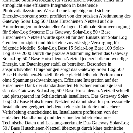
ermöglicht eine effiziente Integration in bestehende
Photovoltaiksysteme. Wer auf eine langlebige und sichere
Energieversorgung setzt, profitiert von der präzisen Abstimmung des
Gateway Solar-Log 50 / Base Hutschienen-Netzteil auf die
Anforderungen professioneller Anlagen. Optimale Stromversorgung
für Solar-Log Systeme Das Gateway Solar-Log 50 / Base
Hutschienen-Netzteil wurde speziell für den Einsatz mit Solar-Log
Geräten konzipiert und bietet eine zuverlässige Versorgung für
folgende Modelle: Solar-Log Base 15 Solar-Log Base 100 Solar-
Log Base 2000 Durch die präzise Abstimmung liefert das Gateway
Solar-Log 50 / Base Hutschienen-Netzteil jederzeit die notwendige
Energie, um Datenlogger stabil zu betreiben. Besonders in
anspruchsvollen Umgebungen sorgt das Gateway Solar-Log 50 /
Base Hutschienen-Netzteil für eine gleichbleibende Performance
ohne Spannungsschwankungen. Effiziente Integration auf der
Hutschiene Dank der standardisierten Hutschienenmontage lässt
sich das Gateway Solar-Log 50 / Base Hutschienen-Netzteil schnell
und platzsparend im Schaltschrank installieren. Das Gateway Solar-
Log 50 / Base Hutschienen-Netzteil ist damit ideal für professionelle
Installationen geeignet, bei denen eine strukturierte und sichere
Verkabelung entscheidend ist. Installateure profitieren von der
einfachen Handhabung und der schnellen Inbetriebnahme.
Technische Daten und Leistungsmerkmale Das Gateway Solar-Log
50 / Base Hutschienen-Netzteil überzeugt durch klare technische