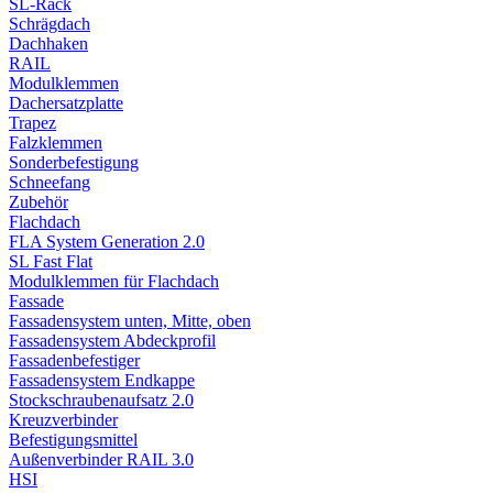
SL-Rack
Schrägdach
Dachhaken
RAIL
Modulklemmen
Dachersatzplatte
Trapez
Falzklemmen
Sonderbefestigung
Schneefang
Zubehör
Flachdach
FLA System Generation 2.0
SL Fast Flat
Modulklemmen für Flachdach
Fassade
Fassadensystem unten, Mitte, oben
Fassadensystem Abdeckprofil
Fassadenbefestiger
Fassadensystem Endkappe
Stockschrauben­aufsatz 2.0
Kreuzverbinder
Befestigungsmittel
Außenverbinder RAIL 3.0
HSI