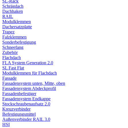
SL-Rack
Schrägdach
Dachhaken
RAIL
Modulklemmen
Dachersatzplatte
Trapez
Falzklemmen
Sonderbefestigung
Schneefang
Zubehör
Flachdach
FLA System Generation 2.0
SL Fast Flat
Modulklemmen für Flachdach
Fassade
Fassadensystem unten, Mitte, oben
Fassadensystem Abdeckprofil
Fassadenbefestiger
Fassadensystem Endkappe
Stockschrauben­aufsatz 2.0
Kreuzverbinder
Befestigungsmittel
Außenverbinder RAIL 3.0
HSI