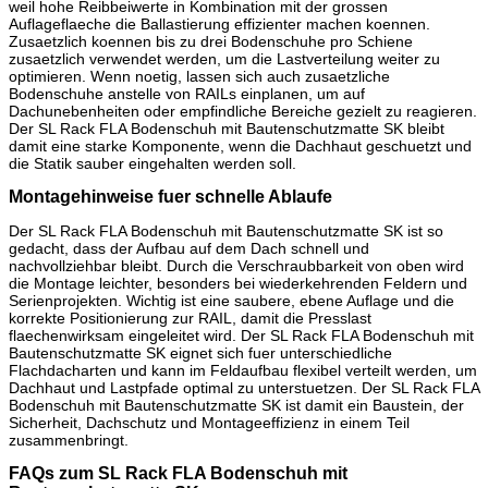
weil hohe Reibbeiwerte in Kombination mit der grossen
Auflageflaeche die Ballastierung effizienter machen koennen.
Zusaetzlich koennen bis zu drei Bodenschuhe pro Schiene
zusaetzlich verwendet werden, um die Lastverteilung weiter zu
optimieren. Wenn noetig, lassen sich auch zusaetzliche
Bodenschuhe anstelle von RAILs einplanen, um auf
Dachunebenheiten oder empfindliche Bereiche gezielt zu reagieren.
Der SL Rack FLA Bodenschuh mit Bautenschutzmatte SK bleibt
damit eine starke Komponente, wenn die Dachhaut geschuetzt und
die Statik sauber eingehalten werden soll.
Montagehinweise fuer schnelle Ablaufe
Der SL Rack FLA Bodenschuh mit Bautenschutzmatte SK ist so
gedacht, dass der Aufbau auf dem Dach schnell und
nachvollziehbar bleibt. Durch die Verschraubbarkeit von oben wird
die Montage leichter, besonders bei wiederkehrenden Feldern und
Serienprojekten. Wichtig ist eine saubere, ebene Auflage und die
korrekte Positionierung zur RAIL, damit die Presslast
flaechenwirksam eingeleitet wird. Der SL Rack FLA Bodenschuh mit
Bautenschutzmatte SK eignet sich fuer unterschiedliche
Flachdacharten und kann im Feldaufbau flexibel verteilt werden, um
Dachhaut und Lastpfade optimal zu unterstuetzen. Der SL Rack FLA
Bodenschuh mit Bautenschutzmatte SK ist damit ein Baustein, der
Sicherheit, Dachschutz und Montageeffizienz in einem Teil
zusammenbringt.
FAQs zum SL Rack FLA Bodenschuh mit