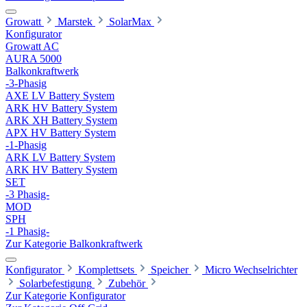
Growatt
Marstek
SolarMax
Konfigurator
Growatt AC
AURA 5000
Balkonkraftwerk
-3-Phasig
AXE LV Battery System
ARK HV Battery System
ARK XH Battery System
APX HV Battery System
-1-Phasig
ARK LV Battery System
ARK HV Battery System
SET
-3 Phasig-
MOD
SPH
-1 Phasig-
Zur Kategorie Balkonkraftwerk
Konfigurator
Komplettsets
Speicher
Micro Wechselrichter
Solarbefestigung
Zubehör
Zur Kategorie Konfigurator