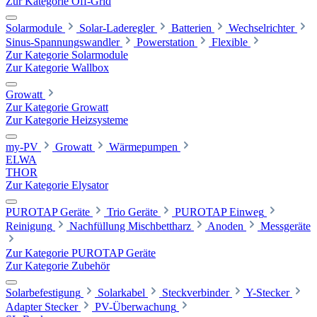
Zur Kategorie Off-Grid
Solarmodule
Solar-Laderegler
Batterien
Wechselrichter
Sinus-Spannungswandler
Powerstation
Flexible
Zur Kategorie Solarmodule
Zur Kategorie Wallbox
Growatt
Zur Kategorie Growatt
Zur Kategorie Heizsysteme
my-PV
Growatt
Wärmepumpen
ELWA
THOR
Zur Kategorie Elysator
PUROTAP Geräte
Trio Geräte
PUROTAP Einweg
Reinigung
Nachfüllung Mischbettharz
Anoden
Messgeräte
Zur Kategorie PUROTAP Geräte
Zur Kategorie Zubehör
Solarbefestigung
Solarkabel
Steckverbinder
Y-Stecker
Adapter Stecker
PV-Überwachung