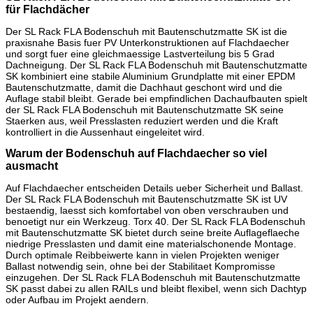
für Flachdächer
Der SL Rack FLA Bodenschuh mit Bautenschutzmatte SK ist die
praxisnahe Basis fuer PV Unterkonstruktionen auf Flachdaecher
und sorgt fuer eine gleichmaessige Lastverteilung bis 5 Grad
Dachneigung. Der SL Rack FLA Bodenschuh mit Bautenschutzmatte
SK kombiniert eine stabile Aluminium Grundplatte mit einer EPDM
Bautenschutzmatte, damit die Dachhaut geschont wird und die
Auflage stabil bleibt. Gerade bei empfindlichen Dachaufbauten spielt
der SL Rack FLA Bodenschuh mit Bautenschutzmatte SK seine
Staerken aus, weil Presslasten reduziert werden und die Kraft
kontrolliert in die Aussenhaut eingeleitet wird.
Warum der Bodenschuh auf Flachdaecher so viel
ausmacht
Auf Flachdaecher entscheiden Details ueber Sicherheit und Ballast.
Der SL Rack FLA Bodenschuh mit Bautenschutzmatte SK ist UV
bestaendig, laesst sich komfortabel von oben verschrauben und
benoetigt nur ein Werkzeug. Torx 40. Der SL Rack FLA Bodenschuh
mit Bautenschutzmatte SK bietet durch seine breite Auflageflaeche
niedrige Presslasten und damit eine materialschonende Montage.
Durch optimale Reibbeiwerte kann in vielen Projekten weniger
Ballast notwendig sein, ohne bei der Stabilitaet Kompromisse
einzugehen. Der SL Rack FLA Bodenschuh mit Bautenschutzmatte
SK passt dabei zu allen RAILs und bleibt flexibel, wenn sich Dachtyp
oder Aufbau im Projekt aendern.