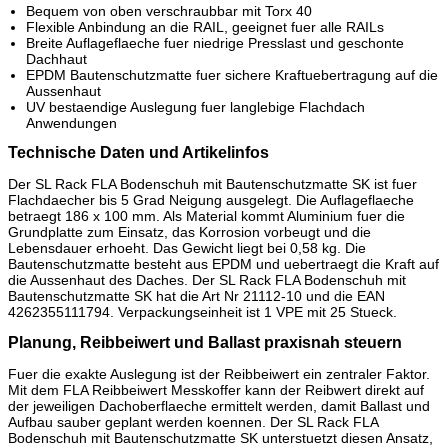
Bequem von oben verschraubbar mit Torx 40
Flexible Anbindung an die RAIL, geeignet fuer alle RAILs
Breite Auflageflaeche fuer niedrige Presslast und geschonte
Dachhaut
EPDM Bautenschutzmatte fuer sichere Kraftuebertragung auf die
Aussenhaut
UV bestaendige Auslegung fuer langlebige Flachdach
Anwendungen
Technische Daten und Artikelinfos
Der SL Rack FLA Bodenschuh mit Bautenschutzmatte SK ist fuer
Flachdaecher bis 5 Grad Neigung ausgelegt. Die Auflageflaeche
betraegt 186 x 100 mm. Als Material kommt Aluminium fuer die
Grundplatte zum Einsatz, das Korrosion vorbeugt und die
Lebensdauer erhoeht. Das Gewicht liegt bei 0,58 kg. Die
Bautenschutzmatte besteht aus EPDM und uebertraegt die Kraft auf
die Aussenhaut des Daches. Der SL Rack FLA Bodenschuh mit
Bautenschutzmatte SK hat die Art Nr 21112-10 und die EAN
4262355111794. Verpackungseinheit ist 1 VPE mit 25 Stueck.
Planung, Reibbeiwert und Ballast praxisnah steuern
Fuer die exakte Auslegung ist der Reibbeiwert ein zentraler Faktor.
Mit dem FLA Reibbeiwert Messkoffer kann der Reibwert direkt auf
der jeweiligen Dachoberflaeche ermittelt werden, damit Ballast und
Aufbau sauber geplant werden koennen. Der SL Rack FLA
Bodenschuh mit Bautenschutzmatte SK unterstuetzt diesen Ansatz,