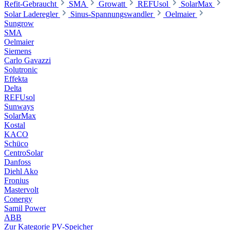
Refit-Gebraucht
SMA
Growatt
REFUsol
SolarMax
Solar Laderegler
Sinus-Spannungswandler
Oelmaier
Sungrow
SMA
Oelmaier
Siemens
Carlo Gavazzi
Solutronic
Effekta
Delta
REFUsol
Sunways
SolarMax
Kostal
KACO
Schüco
CentroSolar
Danfoss
Diehl Ako
Fronius
Mastervolt
Conergy
Samil Power
ABB
Zur Kategorie PV-Speicher