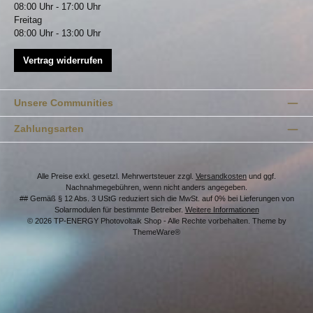
08:00 Uhr - 17:00 Uhr
Freitag
08:00 Uhr - 13:00 Uhr
Vertrag widerrufen
Unsere Communities
Zahlungsarten
Alle Preise exkl. gesetzl. Mehrwertsteuer zzgl.
Versandkosten
und ggf.
Nachnahmegebühren, wenn nicht anders angegeben.
## Gemäß § 12 Abs. 3 UStG reduziert sich die MwSt. auf 0% bei Lieferungen von
Solarmodulen für bestimmte Betreiber.
Weitere Informationen
© 2026 TP-ENERGY Photovoltaik Shop - Alle Rechte vorbehalten. Theme by
ThemeWare®