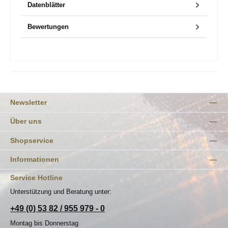
Datenblätter
Bewertungen
Newsletter
Über uns
Shopservice
Informationen
Service Hotline
Unterstützung und Beratung unter:
+49 (0) 53 82 / 955 979 - 0
Montag bis Donnerstag