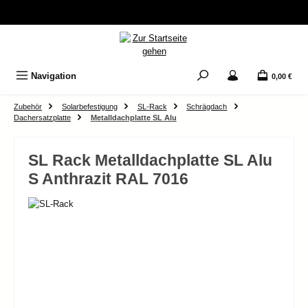
Zum Hauptinhalt springen
Navigation
0,00 €
Zubehör
Solarbefestigung
SL-Rack
Schrägdach
Dachersatzplatte
Metalldachplatte SL Alu
SL Rack Metalldachplatte SL Alu
S Anthrazit RAL 7016