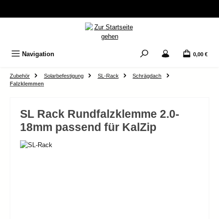
Zum Hauptinhalt springen
Navigation
0,00 €
Zubehör
Solarbefestigung
SL-Rack
Schrägdach
Falzklemmen
SL Rack Rundfalzklemme 2.0-
18mm passend für KalZip