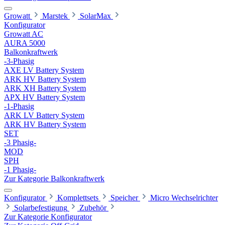
Growatt
Marstek
SolarMax
Konfigurator
Growatt AC
AURA 5000
Balkonkraftwerk
-3-Phasig
AXE LV Battery System
ARK HV Battery System
ARK XH Battery System
APX HV Battery System
-1-Phasig
ARK LV Battery System
ARK HV Battery System
SET
-3 Phasig-
MOD
SPH
-1 Phasig-
Zur Kategorie Balkonkraftwerk
Konfigurator
Komplettsets
Speicher
Micro Wechselrichter
Solarbefestigung
Zubehör
Zur Kategorie Konfigurator