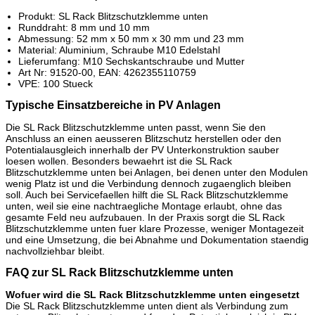
Produkt: SL Rack Blitzschutzklemme unten
Runddraht: 8 mm und 10 mm
Abmessung: 52 mm x 50 mm x 30 mm und 23 mm
Material: Aluminium, Schraube M10 Edelstahl
Lieferumfang: M10 Sechskantschraube und Mutter
Art Nr: 91520-00, EAN: 4262355110759
VPE: 100 Stueck
Typische Einsatzbereiche in PV Anlagen
Die SL Rack Blitzschutzklemme unten passt, wenn Sie den
Anschluss an einen aeusseren Blitzschutz herstellen oder den
Potentialausgleich innerhalb der PV Unterkonstruktion sauber
loesen wollen. Besonders bewaehrt ist die SL Rack
Blitzschutzklemme unten bei Anlagen, bei denen unter den Modulen
wenig Platz ist und die Verbindung dennoch zugaenglich bleiben
soll. Auch bei Servicefaellen hilft die SL Rack Blitzschutzklemme
unten, weil sie eine nachtraegliche Montage erlaubt, ohne das
gesamte Feld neu aufzubauen. In der Praxis sorgt die SL Rack
Blitzschutzklemme unten fuer klare Prozesse, weniger Montagezeit
und eine Umsetzung, die bei Abnahme und Dokumentation staendig
nachvollziehbar bleibt.
FAQ zur SL Rack Blitzschutzklemme unten
Wofuer wird die SL Rack Blitzschutzklemme unten eingesetzt
Die SL Rack Blitzschutzklemme unten dient als Verbindung zum