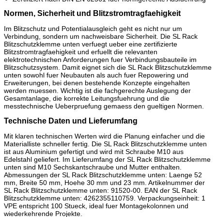
Normen, Sicherheit und Blitzstromtragfaehigkeit
Im Blitzschutz und Potentialausgleich geht es nicht nur um
Verbindung, sondern um nachweisbare Sicherheit. Die SL Rack
Blitzschutzklemme unten verfuegt ueber eine zertifizierte
Blitzstromtragfaehigkeit und erfuellt die relevanten
elektrotechnischen Anforderungen fuer Verbindungsbauteile im
Blitzschutzsystem. Damit eignet sich die SL Rack Blitzschutzklemme
unten sowohl fuer Neubauten als auch fuer Repowering und
Erweiterungen, bei denen bestehende Konzepte eingehalten
werden muessen. Wichtig ist die fachgerechte Auslegung der
Gesamtanlage, die korrekte Leitungsfuehrung und die
messtechnische Ueberpruefung gemaess den gueltigen Normen.
Technische Daten und Lieferumfang
Mit klaren technischen Werten wird die Planung einfacher und die
Materialliste schneller fertig. Die SL Rack Blitzschutzklemme unten
ist aus Aluminium gefertigt und wird mit Schraube M10 aus
Edelstahl geliefert. Im Lieferumfang der SL Rack Blitzschutzklemme
unten sind M10 Sechskantschraube und Mutter enthalten.
Abmessungen der SL Rack Blitzschutzklemme unten: Laenge 52
mm, Breite 50 mm, Hoehe 30 mm und 23 mm. Artikelnummer der
SL Rack Blitzschutzklemme unten: 91520-00. EAN der SL Rack
Blitzschutzklemme unten: 4262355110759. Verpackungseinheit: 1
VPE entspricht 100 Stueck, ideal fuer Montagekolonnen und
wiederkehrende Projekte.