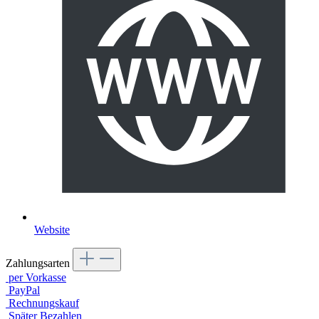
Website
Zahlungsarten
per Vorkasse
PayPal
Rechnungskauf
Später Bezahlen