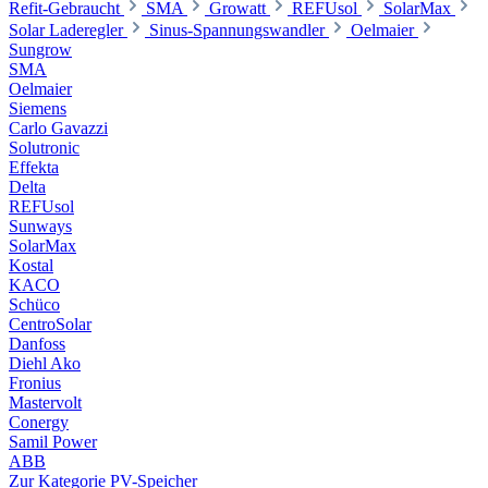
Refit-Gebraucht
SMA
Growatt
REFUsol
SolarMax
Solar Laderegler
Sinus-Spannungswandler
Oelmaier
Sungrow
SMA
Oelmaier
Siemens
Carlo Gavazzi
Solutronic
Effekta
Delta
REFUsol
Sunways
SolarMax
Kostal
KACO
Schüco
CentroSolar
Danfoss
Diehl Ako
Fronius
Mastervolt
Conergy
Samil Power
ABB
Zur Kategorie PV-Speicher