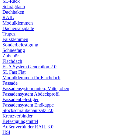
SL-Rack
Schrägdach
Dachhaken
RAIL
Modulklemmen
Dachersatzplatte
Trapez
Falzklemmen
Sonderbefestigung
Schneefang
Zubehör
Flachdach
FLA System Generation 2.0
SL Fast Flat
Modulklemmen für Flachdach
Fassade
Fassadensystem unten, Mitte, oben
Fassadensystem Abdeckprofil
Fassadenbefestiger
Fassadensystem Endkappe
Stockschrauben­aufsatz 2.0
Kreuzverbinder
Befestigungsmittel
Außenverbinder RAIL 3.0
HSI