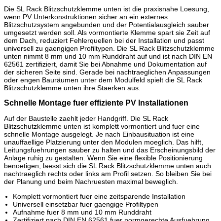
Die SL Rack Blitzschutzklemme unten ist die praxisnahe Loesung,
wenn PV Unterkonstruktionen sicher an ein externes
Blitzschutzsystem angebunden und der Potentialausgleich sauber
umgesetzt werden soll. Als vormontierte Klemme spart sie Zeit auf
dem Dach, reduziert Fehlerquellen bei der Installation und passt
universell zu gaengigen Profiltypen. Die SL Rack Blitzschutzklemme
unten nimmt 8 mm und 10 mm Runddraht auf und ist nach DIN EN
62561 zertifiziert, damit Sie bei Abnahme und Dokumentation auf
der sicheren Seite sind. Gerade bei nachtraeglichen Anpassungen
oder engen Bauräumen unter dem Modulfeld spielt die SL Rack
Blitzschutzklemme unten ihre Staerken aus.
Schnelle Montage fuer effiziente PV Installationen
Auf der Baustelle zaehlt jeder Handgriff. Die SL Rack
Blitzschutzklemme unten ist komplett vormontiert und fuer eine
schnelle Montage ausgelegt. Je nach Einbausituation ist eine
unauffaellige Platzierung unter den Modulen moeglich. Das hilft,
Leitungsfuehrungen sauber zu halten und das Erscheinungsbild der
Anlage ruhig zu gestalten. Wenn Sie eine flexible Positionierung
benoetigen, laesst sich die SL Rack Blitzschutzklemme unten auch
nachtraeglich rechts oder links am Profil setzen. So bleiben Sie bei
der Planung und beim Nachruesten maximal beweglich.
Komplett vormontiert fuer eine zeitsparende Installation
Universell einsetzbar fuer gaengige Profiltypen
Aufnahme fuer 8 mm und 10 mm Runddraht
Zertifiziert nach DIN EN 62561 fuer normgerechte Ausfuehrung