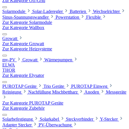
Zur Kategorie Off-Grid
Solarmodule
Solar-Laderegler
Batterien
Wechselrichter
Sinus-Spannungswandler
Powerstation
Flexible
Zur Kategorie Solarmodule
Zur Kategorie Wallbox
Growatt
Zur Kategorie Growatt
Zur Kategorie Heizsysteme
my-PV
Growatt
Wärmepumpen
ELWA
THOR
Zur Kategorie Elysator
PUROTAP Geräte
Trio Geräte
PUROTAP Einweg
Reinigung
Nachfüllung Mischbettharz
Anoden
Messgeräte
Zur Kategorie PUROTAP Geräte
Zur Kategorie Zubehör
Solarbefestigung
Solarkabel
Steckverbinder
Y-Stecker
Adapter Stecker
PV-Überwachung